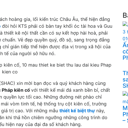
B
 hoàng gia, lối kiến trúc Châu Âu, thể hiện đẳng
p
đòi hỏi KTS phải có bàn tay khối óc tài hoa và Guu
à thiết kê nội thất cần có sự kết hợp hài hoà, phải
ệ chuẩn. Vẻ đẹp quyền quý, đồ sộ, sang trọng đẳng
Ấn
chỉ gián tiếp thể hiện được địa vị trong xã hội của
cổ
h tế của người sở hữu nó.
P
Th
s
(SHAC) xin mời bạn đọc và quý khách hàng cùng
S
úc Pháp kiên cố
với thiết kế mái đá xanh bền bỉ, chất
ện quyền lực tối cao. Những đường nét phào chỉ
ái vòm tinh tế, hệ thống trụ cột kiên cố, trường
M
ó giá trị cao. Với những mẫu
thiết kế biệt thự
này,
P
n khi thả hồn chiêm ngưỡng những công trình do
–
ếu hiện nay của đại đa số khách hàng.