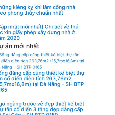
hững kiêng kỵ khi làm cổng nhà
heo phong thủy chuẩn nhất
ập nhật mới nhất] Chi tiết về thủ
ục xin giấy phép xây dựng nhà ở
ăm 2020
ự án mới nhất
ống đẳng cấp cùng thiết kế biệt thự
ân cổ điển diện tích 263,76m2
15,7mx16,8m) tại Đà Nẵng – SH BTP
165
gỡ ngàng trước vẻ đẹp thiết kế biệt
hự tân cổ điển 3 tầng đẹp đẳng cấp
ại Sài Gòn – SH BTP 0159