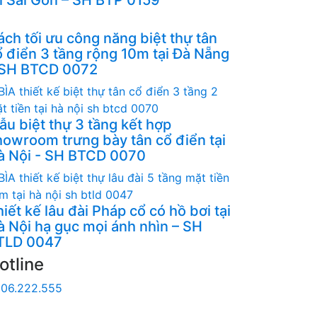
ách tối ưu công năng biệt thự tân
ổ điển 3 tầng rộng 10m tại Đà Nẵng
 SH BTCD 0072
ẫu biệt thự 3 tầng kết hợp
howroom trưng bày tân cổ điển tại
à Nội - SH BTCD 0070
iết kế lâu đài Pháp cổ có hồ bơi tại
à Nội hạ gục mọi ánh nhìn – SH
TLD 0047
otline
06.222.555