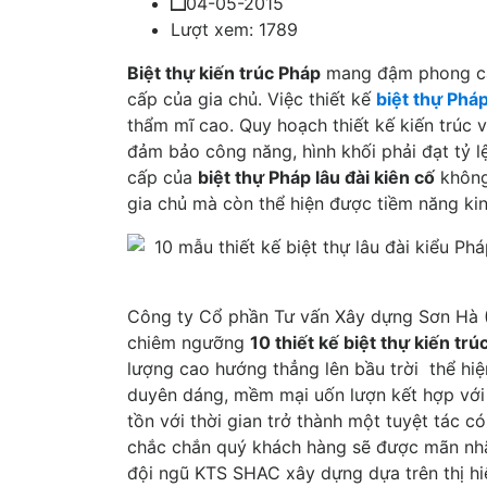
04-05-2015
Lượt xem: 1789
Biệt thự
kiến trúc Pháp
mang đậm phong cách
cấp của gia chủ. Việc thiết kế
biệt thự Phá
thẩm mĩ cao. Quy hoạch thiết kế kiến trúc v
đảm bảo công năng, hình khối phải đạt tỷ l
cấp của
biệt thự Pháp lâu đài kiên cố
không 
gia chủ mà còn thể hiện được tiềm năng kin
Công ty Cổ phần Tư vấn Xây dựng Sơn Hà 
chiêm ngưỡng
10 thiết kế biệt thự kiến tr
lượng cao hướng thẳng lên bầu trời thể hi
duyên dáng, mềm mại uốn lượn kết hợp với m
tồn với thời gian trở thành một tuyệt tác c
chắc chắn quý khách hàng sẽ được mãn nhã
đội ngũ KTS SHAC xây dựng dựa trên thị hi