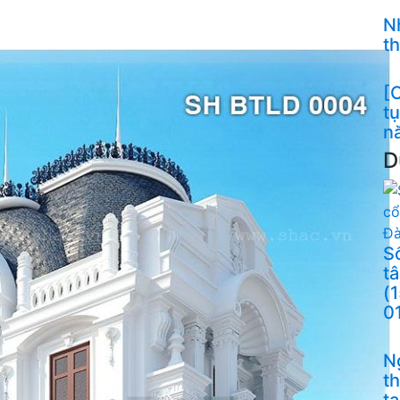
N
t
[C
t
n
D
S
t
(
0
N
t
t