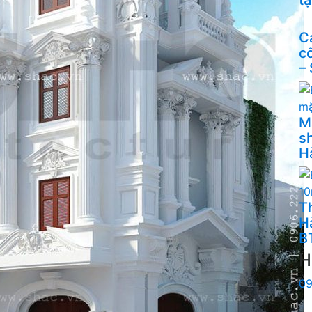
C
c
–
M
s
H
Th
H
B
H
09