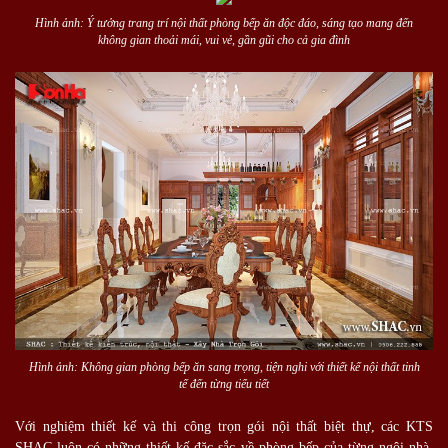
Hình ảnh: Ý tưởng trang trí nội thất phòng bếp ăn độc đáo, sáng tạo mang đến
không gian thoải mái, vui vẻ, gần gũi cho cả gia đình
Hình ảnh: Không gian phòng bếp ăn sang trọng, tiện nghi với thiết kế nội thất tinh
tế đến từng tiểu tiết
Với nghiệm thiết kế và thi công trọn gói nội thất biệt thự, các KTS
SHAC luôn có những thiết kế đặc sắc về phòng bếp của từng ngôi nhà.