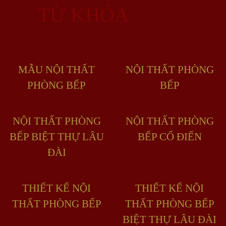
TỪ KHÓA
MẪU NỘI THẤT
NỘI THẤT PHÒNG
PHÒNG BẾP
BẾP
NỘI THẤT PHÒNG
NỘI THẤT PHÒNG
BẾP BIỆT THỰ LÂU
BẾP CỔ ĐIỂN
ĐÀI
THIẾT KẾ NỘI
THIẾT KẾ NỘI
THẤT PHÒNG BẾP
THẤT PHÒNG BẾP
BIỆT THỰ LÂU ĐÀI