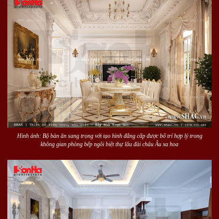
Hình ảnh: Bộ bàn ăn sang trọng với tạo hình đẳng cấp được bố trí hợp lý trong
không gian phòng bếp ngôi biệt thự lâu đài châu Âu xa hoa