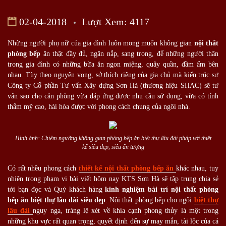
02-04-2018
Lượt Xem: 4117
Những người phụ nữ của gia đình luôn mong muốn không gian
nội thất
phòng bếp
ăn thật đầy đủ, ngăn nắp, sang trọng, để những người thân
trong gia đình có những bữa ăn ngon miệng, quây quần, đầm ấm bên
nhau. Tùy theo nguyện vọng, sở thích riêng của gia chủ mà kiến trúc sư
Công ty Cổ phần Tư vấn Xây dựng Sơn Hà (thương hiệu SHAC) sẽ tư
vấn sao cho căn phòng vừa đáp ứng được nhu cầu sử dụng, vừa có tính
thẩm mỹ cao, hài hòa được với phong cách chung của ngôi nhà.
Hình ảnh: Chiêm ngưỡng không gian phòng bếp ăn biệt thự lâu đài pháp với thiết
kế siêu đẹp, siêu ấn tượng
Có rất nhều phong cách
thiết kế nội thất phòng bếp ăn
khác nhau, tuy
nhiên trong phạm vi bài viết hôm nay KTS Sơn Hà sẽ tập trung chia sẻ
tới bạn đọc và Quý khách hàng
kinh nghiệm bài trí nội thất phòng
bếp ăn biệt thự lâu đài siêu đẹp
. Nội thất phòng bếp cho ngôi
biệt thự
lâu đài
nguy nga, tráng lệ xét về khía cạnh phong thủy là một trong
những khu vực rất quan trọng, quyết định đến sự may mắn, tài lộc của cả