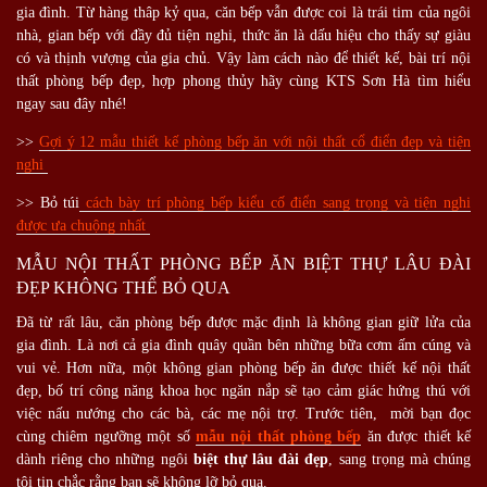
gia đình. Từ hàng thâp kỷ qua, căn bếp vẫn được coi là trái tim của ngôi
nhà, gian bếp với đầy đủ tiện nghi, thức ăn là dấu hiệu cho thấy sự giàu
có và thịnh vượng của gia chủ. Vậy làm cách nào để thiết kế, bài trí nội
thất phòng bếp đẹp, hợp phong thủy hãy cùng KTS Sơn Hà tìm hiểu
ngay sau đây nhé!
>>
Gợi ý 12 mẫu thiết kế phòng bếp ăn với nội thất cổ điển đẹp và tiện
nghi
>> Bỏ túi
cách bày trí phòng bếp kiểu cố điển sang trọng và tiện nghi
được ưa chuộng nhất
MẪU NỘI THẤT PHÒNG BẾP ĂN BIỆT THỰ LÂU ĐÀI
ĐẸP KHÔNG THỂ BỎ QUA
Đã từ rất lâu, căn phòng bếp được mặc định là không gian giữ lửa của
gia đình. Là nơi cả gia đình quây quần bên những bữa cơm ấm cúng và
vui vẻ. Hơn nữa, một không gian phòng bếp ăn được thiết kế nội thất
đẹp, bố trí công năng khoa học ngăn nắp sẽ tạo cảm giác hứng thú với
việc nấu nướng cho các bà, các mẹ nội trợ. Trước tiên, mời bạn đọc
cùng chiêm ngưỡng một số
mẫu nội thất phòng bếp
ăn được thiết kế
dành riêng cho những ngôi
biệt thự lâu đài đẹp
, sang trọng mà chúng
tôi tin chắc rằng bạn sẽ không lỡ bỏ qua.