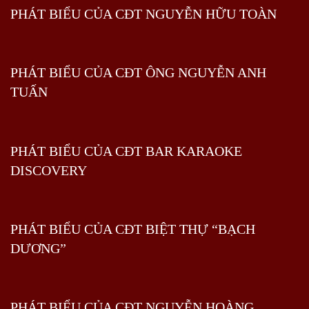
PHÁT BIỂU CỦA CĐT NGUYỄN HỮU TOÀN
PHÁT BIỂU CỦA CĐT ÔNG NGUYỄN ANH
TUẤN
PHÁT BIỂU CỦA CĐT BAR KARAOKE
DISCOVERY
PHÁT BIỂU CỦA CĐT BIỆT THỰ “BẠCH
DƯƠNG”
PHÁT BIỂU CỦA CĐT NGUYỄN HOÀNG