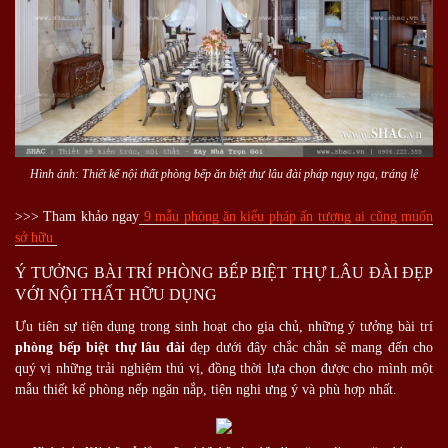
Hình ảnh: Thiết kế nội thất phòng bếp ăn biệt thự lâu đài pháp nguy nga, tráng lệ
>>> Tham khảo ngay
9 mẫu phòng ăn kiểu pháp ấn tượng ai cũng muốn
sở hữu
Ý TƯỞNG BÀI TRÍ PHÒNG BẾP BIỆT THỰ LÂU ĐÀI ĐẸP
VỚI NỘI THẤT HỮU DỤNG
Ưu tiên sự tiện dụng trong sinh hoạt cho gia chủ, những ý tưởng bài trí
phòng bếp biệt thự lâu đài
đẹp dưới đây chắc chắn sẽ mang đến cho
quý vị những trải nghiệm thú vị, đồng thời lựa chọn được cho mình một
mẫu thiết kế phòng nếp ngăn nắp, tiện nghi ưng ý và phù hợp nhất.