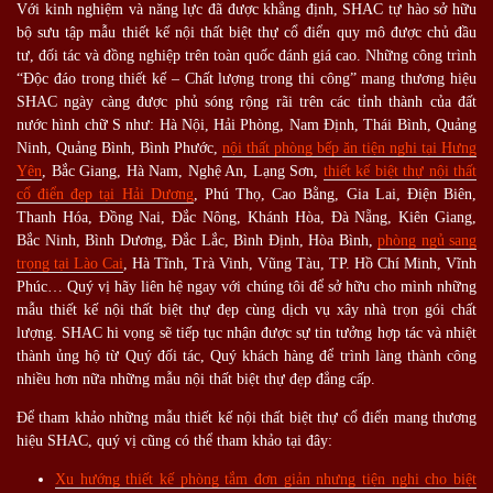
Với kinh nghiệm và năng lực đã được khẳng định, SHAC tự hào sở hữu
bộ sưu tập mẫu thiết kế nội thất biệt thự cổ điển quy mô được chủ đầu
tư, đối tác và đồng nghiệp trên toàn quốc đánh giá cao. Những công trình
“Độc đáo trong thiết kế – Chất lượng trong thi công” mang thương hiệu
SHAC ngày càng được phủ sóng rộng rãi trên các tỉnh thành của đất
nước hình chữ S như: Hà Nội, Hải Phòng, Nam Định, Thái Bình, Quảng
Ninh, Quảng Bình, Bình Phước,
nội thất phòng bếp ăn tiện nghi tại Hưng
Yên
, Bắc Giang, Hà Nam, Nghệ An, Lạng Sơn,
thiết kế biệt thự nội thất
cổ điển đẹp tại Hải Dương
, Phú Thọ, Cao Bằng, Gia Lai, Điện Biên,
Thanh Hóa, Đồng Nai, Đắc Nông, Khánh Hòa, Đà Nẵng, Kiên Giang,
Bắc Ninh, Bình Dương, Đắc Lắc, Bình Định, Hòa Bình,
phòng ngủ sang
trọng tại Lào Cai
, Hà Tĩnh, Trà Vinh, Vũng Tàu, TP. Hồ Chí Minh, Vĩnh
Phúc… Quý vị hãy liên hệ ngay với chúng tôi để sở hữu cho mình những
mẫu thiết kế nội thất biệt thự đẹp cùng dịch vụ xây nhà trọn gói chất
lượng. SHAC hi vọng sẽ tiếp tục nhận được sự tin tưởng hợp tác và nhiệt
thành ủng hộ từ Quý đối tác, Quý khách hàng để trình làng thành công
nhiều hơn nữa những mẫu nội thất biệt thự đẹp đẳng cấp.
Để tham khảo những mẫu thiết kế nội thất biệt thự cổ điển mang thương
hiệu SHAC, quý vị cũng có thể tham khảo tại đây:
Xu hướng thiết kế phòng tắm đơn giản nhưng tiện nghi cho biệt