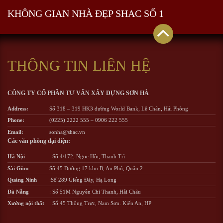
KHÔNG GIAN NHÀ ĐẸP SHAC SỐ 1
THÔNG TIN LIÊN HỆ
CÔNG TY CỔ PHẦN TƯ VẤN XÂY DỰNG SƠN HÀ
Address:
Số 318 – 319 HK3 đường World Bank, Lê Chân, Hải Phòng
Phone:
(0225) 2222 555
–
0906 222 555
Email:
sonha@shac.vn
Các văn phòng đại diện:
Hà Nội
: Số 4/172, Ngọc Hồi, Thanh Trì
Sài Gòn:
Số 45 Đường 17 khu B, An Phú, Quận 2
Quảng Ninh
:Số 289 Giếng Đáy, Hạ Long
Đà Nẵng
: Số 51M Nguyễn Chí Thanh, Hải Châu
Xưởng nội thất
: Số 45 Thống Trực, Nam Sơn. Kiến An, HP