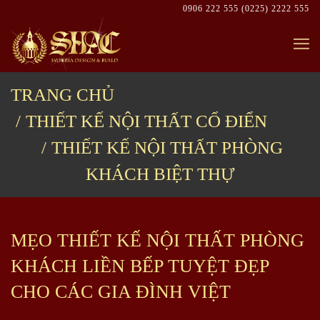
Skip
0906 222 555
(0225) 2222 555
to
content
TRANG CHỦ
THIẾT KẾ NỘI THẤT CỔ ĐIỂN
THIẾT KẾ NỘI THẤT PHÒNG
KHÁCH BIỆT THỰ
MẸO THIẾT KẾ NỘI THẤT PHÒNG
KHÁCH LIỀN BẾP TUYỆT ĐẸP
CHO CÁC GIA ĐÌNH VIỆT