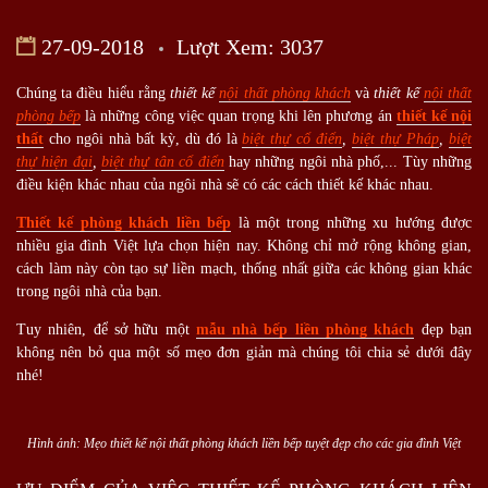
27-09-2018
Lượt Xem: 3037
Chúng ta điều hiểu rằng
thiết kế
nội thất phòng khách
và
thiết kế
nội thất
phòng bếp
là những công việc quan trọng khi lên phương án
thiết kế nội
thất
cho ngôi nhà bất kỳ, dù đó là
biệt thự cổ điển
,
biệt thự Pháp
,
biệt
thự hiện đại
,
biệt thự tân cổ điển
hay những ngôi nhà phố,... Tùy những
điều kiện khác nhau của ngôi nhà sẽ có các cách thiết kế khác nhau.
Thiết kế phòng khách liền bếp
là một trong những xu hướng được
nhiều gia đình Việt lựa chọn hiện nay. Không chỉ mở rộng không gian,
cách làm này còn tạo sự liền mạch, thống nhất giữa các không gian khác
trong ngôi nhà của bạn.
Tuy nhiên, để sở hữu một
mẫu nhà bếp liền phòng khách
đẹp bạn
không nên bỏ qua một số mẹo đơn giản mà chúng tôi chia sẻ dưới đây
nhé!
Hình ảnh: Mẹo thiết kế nội thất phòng khách liền bếp tuyệt đẹp cho các gia đình Việt