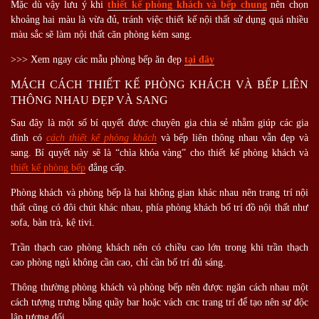
Mặc dù vậy lưu ý khi
thiết kế phòng khách và bếp chung
nên chọn
khoảng hai màu là vừa đủ, tránh việc thiết kế nội thất sử dụng quá nhiều
màu sắc sẽ làm nội thất căn phòng kém sang.
>>> Xem ngay các mẫu phòng bếp ăn đẹp
tại đây
MÁCH CÁCH THIẾT KẾ PHÒNG KHÁCH VÀ BẾP LIÊN
THÔNG NHAU ĐẸP VÀ SANG
Sau đây là một số bí quyết được chuyên gia chia sẻ nhằm giúp các gia
đình có
cách thiết kế phòng khách
và bếp liên thông nhau vẫn đẹp và
sang. Bí quyết này sẽ là “chìa khóa vàng” cho thiết kế phòng khách và
thiết kế phòng bếp
đẳng cấp.
Phòng khách và phòng bếp là hai không gian khác nhau nên trang trí nội
thất cũng có đôi chút khác nhau, phía phòng khách bố trí đồ nội thất như
sofa, bàn trà, kệ tivi.
Trần thạch cao phòng khách nên có chiều cao lớn trong khi trần thạch
cao phòng ngủ không cần cao, chỉ cần bố trí đủ sáng.
Thông thường phòng khách và phòng bếp nên được ngăn cách nhau một
cách tượng trưng bằng quầy bar hoặc vách cnc trang trí để tạo nên sự độc
lập tương đối.