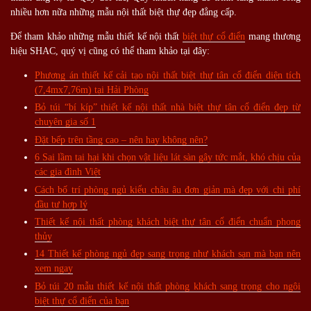
nhiều hơn nữa những mẫu nội thất biệt thự đẹp đẳng cấp.
Để tham khảo những mẫu thiết kế nội thất
biệt thự cổ điển
mang thương
hiệu SHAC, quý vị cũng có thể tham khảo tại đây:
Phương án thiết kế cải tạo nội thất biệt thự tân cổ điển diện tích
(7,4mx7,76m) tại Hải Phòng
Bỏ túi “bí kíp” thiết kế nội thất nhà biệt thự tân cổ điển đẹp từ
chuyên gia số 1
Đặt bếp trên tầng cao – nên hay không nên?
6 Sai lầm tai hại khi chọn vật liệu lát sàn gây tức mắt, khó chịu của
các gia đình Việt
Cách bố trí phòng ngủ kiểu châu âu đơn giản mà đẹp với chi phí
đầu tư hợp lý
Thiết kế nội thất phòng khách biệt thự tân cổ điển chuẩn phong
thủy
14 Thiết kế phòng ngủ đẹp sang trọng như khách sạn mà bạn nên
xem ngay
Bỏ túi 20 mẫu thiết kế nội thất phòng khách sang trọng cho ngôi
biệt thự cổ điển của bạn