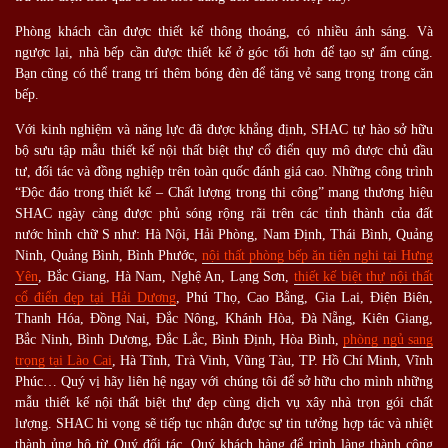
Phòng khách cần được thiết kế thông thoáng, có nhiều ánh sáng. Và
ngược lại, nhà bếp cần được thiết kế ở góc tối hơn để tạo sự ấm cúng.
Bạn cũng có thể trang trí thêm bóng đèn để tăng vẻ sang trọng trong căn
bếp.
Với kinh nghiệm và năng lực đã được khẳng định, SHAC tự hào sở hữu
bộ sưu tập mẫu thiết kế nội thất biệt thự cổ điển quy mô được chủ đầu
tư, đối tác và đồng nghiệp trên toàn quốc đánh giá cao. Những công trình
“Độc đáo trong thiết kế – Chất lượng trong thi công” mang thương hiệu
SHAC ngày càng được phủ sóng rộng rãi trên các tỉnh thành của đất
nước hình chữ S như: Hà Nội, Hải Phòng, Nam Định, Thái Bình, Quảng
Ninh, Quảng Bình, Bình Phước,
nội thất phòng bếp ăn tiện nghi tại Hưng
Yên
, Bắc Giang, Hà Nam, Nghệ An, Lạng Sơn,
thiết kế biệt thự nội thất
cổ điển đẹp tại Hải Dương
, Phú Thọ, Cao Bằng, Gia Lai, Điện Biên,
Thanh Hóa, Đồng Nai, Đắc Nông, Khánh Hòa, Đà Nẵng, Kiên Giang,
Bắc Ninh, Bình Dương, Đắc Lắc, Bình Định, Hòa Bình,
phòng ngủ sang
trọng tại Lào Cai
, Hà Tĩnh, Trà Vinh, Vũng Tàu, TP. Hồ Chí Minh, Vĩnh
Phúc… Quý vị hãy liên hệ ngay với chúng tôi để sở hữu cho mình những
mẫu thiết kế nội thất biệt thự đẹp cùng dịch vụ xây nhà trọn gói chất
lượng. SHAC hi vọng sẽ tiếp tục nhận được sự tin tưởng hợp tác và nhiệt
thành ủng hộ từ Quý đối tác, Quý khách hàng để trình làng thành công