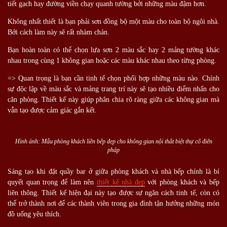
tiết gạch hay đường viền chạy quanh tường bởi những màu đậm hơn.
Không nhất thiết là bạn phải sơn đồng bộ một màu cho toàn bộ ngôi nhà.
Bởi cách làm này sẽ rất nhàm chán.
Bạn hoàn toàn có thể chọn lựa sơn 2 màu sắc hay 2 mảng tường khác
nhau trong cùng 1 không gian hoặc các màu khác nhau theo từng phòng.
=> Quan trọng là bạn cần tinh tế chọn phối hợp những màu nào. Chính
sự độc lập về màu sắc và mảng trang trí này sẽ tạo nhiều điểm nhấn cho
căn phòng. Thiết kế này giúp phân chia rõ ràng giữa các không gian mà
vẫn tạo được cảm giác gắn kết.
Hình ảnh: Mẫu phòng khách liền bếp đẹp cho không gian nội thất biệt thự cổ điển
pháp
Sáng tạo khi đặt quầy bar ở giữa phòng khách và nhà bếp chính là bí
quyết quan trọng để làm nên
thiết kế nhà đẹp
với phòng khách và bếp
liên thông. Thiết kế hiện đại này tạo được sự ngăn cách tinh tế, còn có
thể trở thành nơi để các thành viên trong gia đình tận hưởng những món
đồ uống yêu thích.