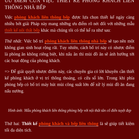
ƯU ĐIỂM CỦA VIỆC THIẾT KẾ PHÒNG KHÁCH LIÊN
THÔNG NHÀ BẾP
Việc
phòng khách liên thông bếp
được lựa chọn thiết kế ngày càng
nhiều bởi giải Pháp này mang những ưu điểm rõ nét đối với những mẫu
thiết kế nội thất bếp
khác mà chúng tôi có thể kể ra như sau:
Thứ nhất:
Việc bố trí
phòng khách liên thông nhà bếp
sẽ tạo nên một
không gian sinh hoạt rộng rãi. Tuy nhiên, cách bố trí này có nhược điểm
là phòng ăn không riêng biệt, khi nấu ăn thì mùi đồ ăn sẽ ảnh hưởng tới
các hoạt động của phòng khách.
=> Để giải quyết nhược điểm này, các chuyên gia có lời khuyên cần thiết
kế phòng khách ở vị trí thông thoáng, có cửa sổ lớn. Trong khi phía
phòng bếp có bố trí máy hút mùi công suất lớn để xử lý mùi đồ ăn đang
nấu nướng.
Hình ảnh: Mẫu phòng khách liên thông phòng bếp với nội thất tân cổ điển tuyệt đẹp
Thứ hai:
Thiết kế
phòng khách và bếp liên thông
là sẽ giúp tiết kiệm
tối đa diện tích.