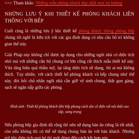
>>> Tham khảo:
Những mẫu phòng khách đẹp nhất mọi xu hướng
NHỮNG LƯU Ý KHI THIẾT KẾ PHÒNG KHÁCH LIÊN
THÔNG VỚI BẾP
Cuối cùng là những lưu ý khi thiết kế
phòng khách thông phòng bếp
chúng tôi nghĩ là hữu ích với các gia đình đang có nhu cầu bố trí không
gian thế này.
Giải Pháp này không chỉ được áp dụng cho những ngôi nhà có diện tích
nhỏ mà với những căn hộ chung cư lớn cũng rất thích mẫu thiết kế này.
Vừa tăng hiệu quả thẩm mỹ, lại tăng diện tích sử dụng, thì ai mà không
thích. Tuy nhiên, với cách thiết kế phòng khách và bếp chung như thế
này, đòi hỏi chủ nhân ngôi nhà cần giữ vệ sinh chung, thật gọn gàng,
sạch sẽ ngăn nắp giữa các phòng.
Hình ảnh: Thiết kế phòng khách liền bếp phong cách tân cổ điển với nội thất cao
cấp, sang trọng
Nếu phòng bếp gia đình đủ rộng thì nên sử dụng bàn ăn riêng là tốt nhất,
còn nếu không thì có thể sử dụng chung bàn ăn với bàn khách. Nhưng
trừ khi diện tích quá bé thì mới dùng đến cách kết hợp này.