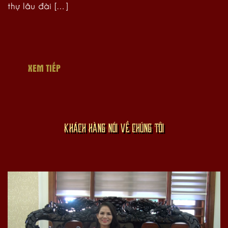
thự lâu đài […]
XEM TIẾP
KHÁCH HÀNG NÓI VỀ CHÚNG TÔI