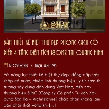
BẢN THIẾT KẾ BIỆT THỰ ĐẸP PHONG CÁCH CỔ
ĐIỂN 4 TẦNG DIỆN TÍCH 180M2 TẠI QUẢNG NINH
17-09-2018
Lượt xem: 1795
Với năng lực thiết kế biệt thự đẹp, đẳng cấp trên
khắp cả nước, chiếm lĩnh thương hiệu uy tín trên thị
trường xây dựng dân dụng Việt Nam, đến nay
thương hiệu SHAC (Công ty Cổ phần Tư vấn Xây
dựng Sơn Hà – Architecture) chắc chắn không làm
bạn phải thất vọng khi […]