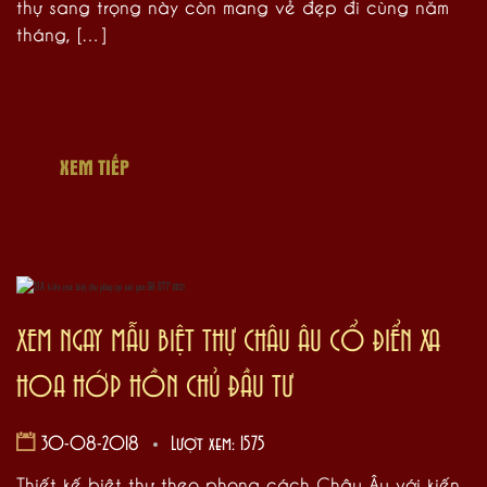
thự sang trọng này còn mang vẻ đẹp đi cùng năm
tháng, […]
XEM TIẾP
XEM NGAY MẪU BIỆT THỰ CHÂU ÂU CỔ ĐIỂN XA
HOA HỚP HỒN CHỦ ĐẦU TƯ
30-08-2018
Lượt xem: 1575
Thiết kế biệt thự theo phong cách Châu Âu với kiến