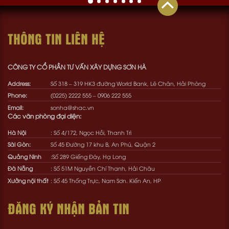
THÔNG TIN LIÊN HỆ
CÔNG TY CỔ PHẦN TƯ VẤN XÂY DỰNG SƠN HÀ
Address:
Số 318 – 319 HK3 đường World Bank, Lê Chân, Hải Phòng
Phone:
(0225) 2222 555
–
0906 222 555
Email:
sonha@shac.vn
Các văn phòng đại diện:
Hà Nội
: Số 4/172, Ngọc Hồi, Thanh Trì
Sài Gòn:
Số 45 Đường 17 khu B, An Phú, Quận 2
Quảng Ninh
:Số 289 Giếng Đáy, Hạ Long
Đà Nẵng
: Số 51M Nguyễn Chí Thanh, Hải Châu
Xưởng nội thất
: Số 45 Thống Trực, Nam Sơn. Kiến An, HP
ĐĂNG KÝ NHẬN BẢN TIN