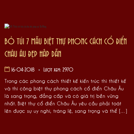
BỎ TÚI 7 MẪU BIỆT THỰ PHONG CÁCH CỔ ĐIỂN
CHÂU ÂU ĐẸP HẤP DẪN
16-04-2018
Lượt xem: 2970
Trong các phong cách thiết kế kiến trúc thì thiết kế
và thi công biệt thự phong cách cổ điển Châu Âu
là sang trọng, đẳng cấp và có giá trị bền vững
nhất. Biệt thự cổ điển Châu Âu yêu cầu phải toát
lên được sự uy nghi, tráng lệ, sang trọng và thể […]