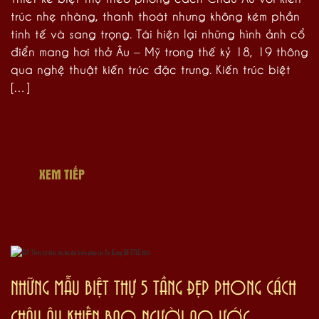
trúc nhẹ nhàng, thanh thoát nhưng không kém phần
tinh tế và sang trọng. Tái hiện lại những hình ảnh cổ
điển mang hơi thở Âu – Mỹ trong thế kỷ 18, 19 thông
qua nghệ thuật kiến trúc đặc trưng. Kiến trúc biệt
[…]
XEM TIẾP
NHỮNG MẪU BIỆT THỰ 5 TẦNG ĐẸP PHONG CÁCH
CHÂU ÂU KHIẾN BAO NGƯỜI AO ƯỚC