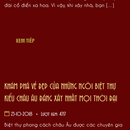
đài cổ điển xa hoa. Vì vậy, khi xây nhà, bạn […]
XEM TIẾP
KHÁM PHÁ VẺ ĐẸP CỦA NHỮNG NGÔI BIỆT THỰ
KIỂU CHÂU ÂU ĐÁNG XÂY NHẤT MỌI THỜI ĐẠI
23-10-2018
Lượt xem: 4717
Biệt thự phong cách châu Âu được các chuyên gia