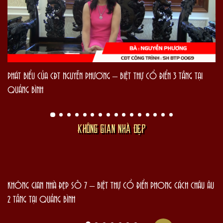
PHÁT BIỂU CỦA CĐT NGUYỄN PHƯƠNG – BIỆT THỰ CỔ ĐIỂN 3 TẦNG TẠI
QUẢNG BÌNH
KHÔNG GIAN NHÀ ĐẸP
KHÔNG GIAN NHÀ ĐẸP SỐ 7 – BIỆT THỰ CỔ ĐIỂN PHONG CÁCH CHÂU ÂU
2 TẦNG TẠI QUẢNG BÌNH