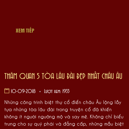
XEM TIẾP
THĂM QUAN 5 TÒA LÂU ĐÀI ĐẸP NHẤT CHÂU ÂU
10-09-2018
Lượt xem: 1933
Những công trình biệt thự cổ điển châu Âu lộng lẫy
tựa những tòa lâu đài trong truyện cổ đã khiến
không ít người ngưỡng mộ và say mê. Không chỉ biểu
trưng cho sự quý phái và đẳng cấp, những mẫu biệt