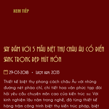
XEM TIẾP
SAY ĐẮM VỚI 5 MẪU BIỆT THỰ CHÂU ÂU CỔ ĐIỂN
SANG TRỌNG ĐẸP HÚT HỒN
29-03-2018
Lượt xem: 2033
Thiết kế biệt thự phong cách châu Âu với những
đường nét phào chỉ, chi tiết hoa văn phức tạp đòi
hỏi yêu cầu chuyên môn cao của kiến trúc sư. Với
kinh nghiệm lâu năm trong nghề, đã từng thiết kế
hàng trăm công trình biệt thự kiến trúc pháp, biệt