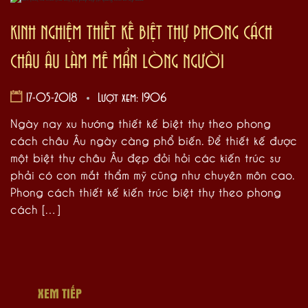
KINH NGHIỆM THIẾT KẾ BIỆT THỰ PHONG CÁCH
CHÂU ÂU LÀM MÊ MẨN LÒNG NGƯỜI
17-05-2018
Lượt xem: 1906
Ngày nay xu hướng thiết kế biệt thự theo phong
cách châu Âu ngày càng phổ biến. Để thiết kế được
một biệt thự châu Âu đẹp đỏi hỏi các kiến trúc sư
phải có con mắt thẩm mỹ cũng như chuyên môn cao.
Phong cách thiết kế kiến trúc biệt thự theo phong
cách […]
XEM TIẾP