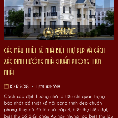
CÁC MẪU THIẾT KẾ NHÀ BIỆT THỰ ĐẸP VÀ CÁCH
XÁC ĐỊNH HƯỚNG NHÀ CHUẨN PHONG THỦY
NHẤT
10-12-2018
Lượt xem: 5518
Cách xác định hướng nhà là tiêu chí quan trọng
bậc nhất để thiết kế mỗi công trình đẹp chuẩn
phong thủy dù đó là nhà cấp 4, biệt thự hiện đại,
biệt thự cổ điển châu Âu hay những tòa biệt thự lâu