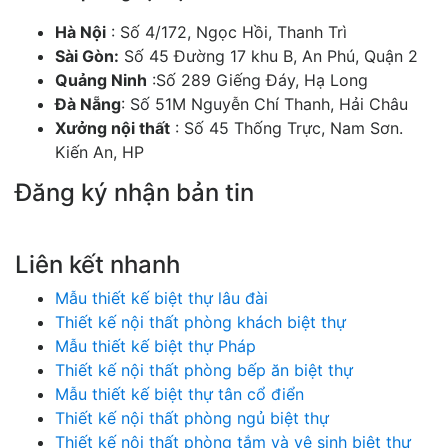
Hà Nội
: Số 4/172, Ngọc Hồi, Thanh Trì
Sài Gòn:
Số 45 Đường 17 khu B, An Phú, Quận 2
Quảng Ninh
:Số 289 Giếng Đáy, Hạ Long
Đà Nẵng
: Số 51M Nguyễn Chí Thanh, Hải Châu
Xưởng nội thất
: Số 45 Thống Trực, Nam Sơn.
Kiến An, HP
Đăng ký nhận bản tin
Chúng tôi sẽ gửi cho bạn những mẫu nhà đẹp hàng tuần và các chương trình
khuyến mãi đặc biệt.
Liên kết nhanh
Mẫu thiết kế biệt thự lâu đài
Thiết kế nội thất phòng khách biệt thự
Mẫu thiết kế biệt thự Pháp
Thiết kế nội thất phòng bếp ăn biệt thự
Mẫu thiết kế biệt thự tân cổ điển
Thiết kế nội thất phòng ngủ biệt thự
Thiết kế nội thất phòng tắm và vệ sinh biệt thự