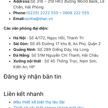
Address:
Số 318 – 319 HK3 đường World Bank, Lê
Chân, Hải Phòng
Phone:
(0225) 2222 555
–
0906 222 555
Email:
sonha@shac.vn
Các văn phòng đại diện:
Hà Nội
: Số 4/172, Ngọc Hồi, Thanh Trì
Sài Gòn:
Số 45 Đường 17 khu B, An Phú, Quận 2
Quảng Ninh
:Số 289 Giếng Đáy, Hạ Long
Đà Nẵng
: Số 51M Nguyễn Chí Thanh, Hải Châu
Xưởng nội thất
: Số 45 Thống Trực, Nam Sơn.
Kiến An, HP
Đăng ký nhận bản tin
Chúng tôi sẽ gửi cho bạn những mẫu nhà đẹp hàng tuần và các chương trình
khuyến mãi đặc biệt.
Liên kết nhanh
Mẫu thiết kế biệt thự lâu đài
Thiết kế nội thất phòng khách biệt thự