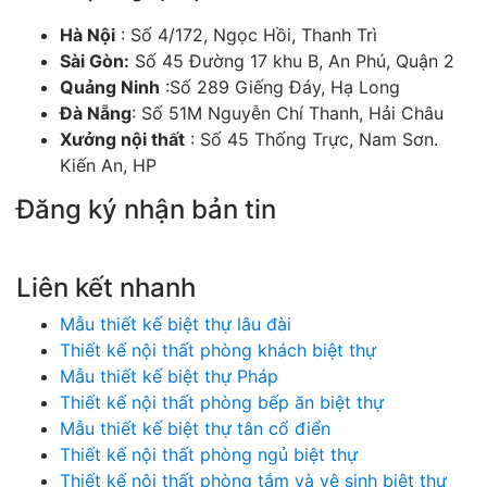
Hà Nội
: Số 4/172, Ngọc Hồi, Thanh Trì
Sài Gòn:
Số 45 Đường 17 khu B, An Phú, Quận 2
Quảng Ninh
:Số 289 Giếng Đáy, Hạ Long
Đà Nẵng
: Số 51M Nguyễn Chí Thanh, Hải Châu
Xưởng nội thất
: Số 45 Thống Trực, Nam Sơn.
Kiến An, HP
Đăng ký nhận bản tin
Chúng tôi sẽ gửi cho bạn những mẫu nhà đẹp hàng tuần và các chương trình
khuyến mãi đặc biệt.
Liên kết nhanh
Mẫu thiết kế biệt thự lâu đài
Thiết kế nội thất phòng khách biệt thự
Mẫu thiết kế biệt thự Pháp
Thiết kế nội thất phòng bếp ăn biệt thự
Mẫu thiết kế biệt thự tân cổ điển
Thiết kế nội thất phòng ngủ biệt thự
Thiết kế nội thất phòng tắm và vệ sinh biệt thự