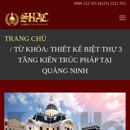
Skip
0906 222 555
(0225) 2222 555
to
content
TRANG CHỦ
TỪ KHÓA: THIẾT KẾ BIỆT THỰ 3
TẦNG KIẾN TRÚC PHÁP TẠI
QUẢNG NINH