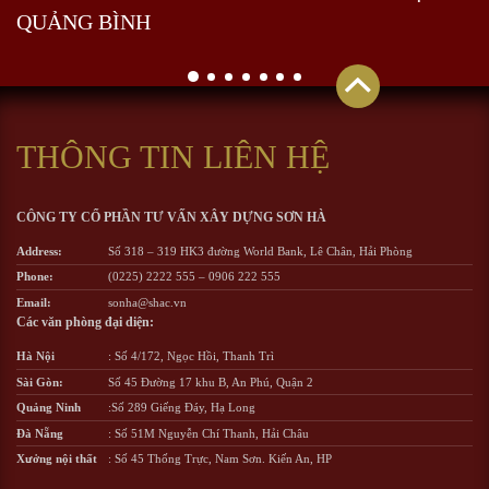
QUẢNG BÌNH
THÔNG TIN LIÊN HỆ
CÔNG TY CỔ PHẦN TƯ VẤN XÂY DỰNG SƠN HÀ
Address:
Số 318 – 319 HK3 đường World Bank, Lê Chân, Hải Phòng
Phone:
(0225) 2222 555
–
0906 222 555
Email:
sonha@shac.vn
Các văn phòng đại diện:
Hà Nội
: Số 4/172, Ngọc Hồi, Thanh Trì
Sài Gòn:
Số 45 Đường 17 khu B, An Phú, Quận 2
Quảng Ninh
:Số 289 Giếng Đáy, Hạ Long
Đà Nẵng
: Số 51M Nguyễn Chí Thanh, Hải Châu
Xưởng nội thất
: Số 45 Thống Trực, Nam Sơn. Kiến An, HP