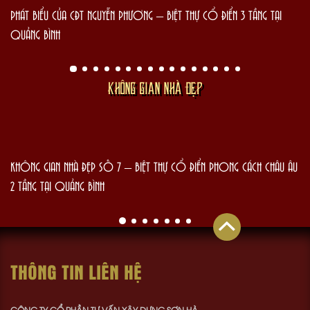
PHÁT BIỂU CỦA CĐT NGUYỄN PHƯƠNG – BIỆT THỰ CỔ ĐIỂN 3 TẦNG TẠI
QUẢNG BÌNH
KHÔNG GIAN NHÀ ĐẸP
KHÔNG GIAN NHÀ ĐẸP SỐ 7 – BIỆT THỰ CỔ ĐIỂN PHONG CÁCH CHÂU ÂU
2 TẦNG TẠI QUẢNG BÌNH
THÔNG TIN LIÊN HỆ
CÔNG TY CỔ PHẦN TƯ VẤN XÂY DỰNG SƠN HÀ