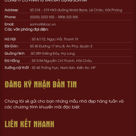
Address:
Số 318 – 319 HK3 đường World Bank, Lê Chân, Hải Phòng
Phone:
(0225) 2222 555
–
0906 222 555
Email:
sonha@shac.vn
Các văn phòng đại diện:
Hà Nội
: Số 4/172, Ngọc Hồi, Thanh Trì
Sài Gòn:
Số 45 Đường 17 khu B, An Phú, Quận 2
Quảng Ninh
:Số 289 Giếng Đáy, Hạ Long
Đà Nẵng
: Số 51M Nguyễn Chí Thanh, Hải Châu
Xưởng nội thất
: Số 45 Thống Trực, Nam Sơn. Kiến An, HP
ĐĂNG KÝ NHẬN BẢN TIN
Chúng tôi sẽ gửi cho bạn những mẫu nhà đẹp hàng tuần và
các chương trình khuyến mãi đặc biệt.
LIÊN KẾT NHANH