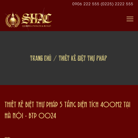
Skip
0906 222 555
(0225) 2222 555
to
content
TRANG CHỦ
THIẾT KẾ BIỆT THỰ PHÁP
THIẾT KẾ BIỆT THỰ PHÁP 5 TẦNG DIỆN TÍCH 400M2 TẠI
HÀ NỘI - BTP 0024