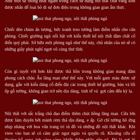
Như một sự thống nhất ngầm trong cách sử dụng nội thất chất vàng kim
được nhấn để loại bỏ đi sự đơn điệu trong không gian gian ẩm thực.
Chiếc đèn chùm ấn tượng, bức tranh treo tường làm điểm nhấn cho căn
phòng. Chiếc giường ngủ nổi bật với kiểu thiết kế nội thất đậm chất cổ
điển quý phái. Sở hữu một phòng ngủ như thế này, chủ nhân của nó sẽ có
những giây phút nghỉ ngơi vô cùng thư tĩnh.
Còn gì tuyệt vời hơn khi được thả hồn trong không gian mang đậm
phong cách châu Âu lãng mạn như thế này. Với mỗi gam màu được sử
dụng, gắn với kiểu dáng cổ điển đài các trong thiết kế giường, bàn và lối
ốp gỗ tường, không gian trở nên dịu dàng, tinh tế và gợi cảm đến kỳ lạ.
Nội thất với sắc trắng chủ đạo điểm thêm chút hồng lãng mạn. Cửa lớn
được làm duyên bởi mành rèm thả dịu dàng, e ấp. Gờ chỉ tường hô ứng
nhịp nhàng với hoa văn trang trí tủ đồ và những đồ nội thất khác. Khi
view vào bạn sẽ có cảm giác ngọt ngào và quyến rũ. Khoảng cửa sổ
thoáng bổ sung ánh sáng càng khiến thêm phần nền nã. Đó là nơi lý