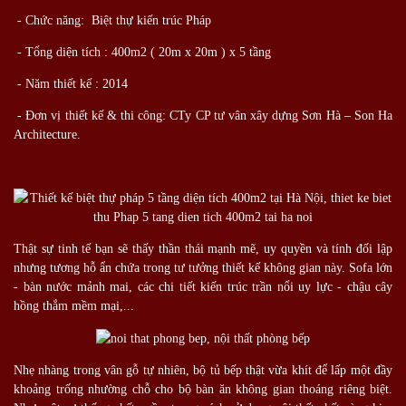
- Chức năng: Biệt thự kiến trúc Pháp
- Tổng diện tích : 400m2 ( 20m x 20m ) x 5 tầng
- Năm thiết kế : 2014
- Đơn vị thiết kế & thi công: CTy CP tư vân xây dựng Sơn Hà – Son Ha
Architecture.
Thật sự tinh tế bạn sẽ thấy thần thái mạnh mẽ, uy quyền và tính đối lập
nhưng tương hỗ ẩn chứa trong tư tưởng thiết kế không gian này. Sofa lớn
- bàn nước mảnh mai, các chi tiết kiến trúc trần nổi uy lực - chậu cây
hồng thắm mềm mại,...
Nhẹ nhàng trong vân gỗ tự nhiên, bộ tủ bếp thật vừa khít để lấp một đầy
khoảng trống nhường chỗ cho bộ bàn ăn không gian thoáng riêng biệt.