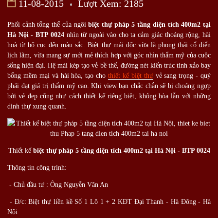
11-08-2015
Lượt Xem: 2185
Phối cảnh tổng thể của ngôi
biệt thự pháp 5 tầng diện tích 400m2 tại
Hà Nội - BTP 0024
nhìn từ ngoài vào cho ta cảm giác thoáng rộng, hài
hoà từ bố cục đến màu sắc. Biệt thự mái dốc vừa là phong thái cổ điển
lịch lãm, vừa mang sự mới mẻ thích hợp với góc nhìn thẩm mỹ của cuộc
sống hiện đại. Hệ mái kép tạo vẻ bề thế, đường nét kiến trúc tinh xảo bay
bổng mềm mại và hài hòa, tạo cho
thiết kế biệt thự
vẻ sang trọng - quý
phái đạt giá trị thẩm mỹ cao. Khi view bạn chắc chắn sẽ bị choáng ngợp
bởi vẻ đẹp cũng như cách thiết kế riêng biệt, không hòa lẫn với những
dinh thự xung quanh.
Thiết kế
biệt thự pháp 5 tầng diện tích 400m2 tại Hà Nội - BTP 0024
Thông tin công trình:
- Chủ đầu tư : Ông Nguyễn Văn An
- Đ/c: Biệt thự liền kề Số 1 Lô 1 + 2 KĐT Đại Thanh - Hà Đông - Hà
Nội