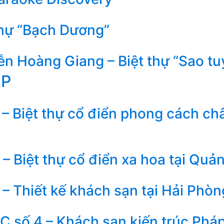
thự “Bạch Dương”
n Hoàng Giang – Biệt thự “Sao tu
ẸP
– Biệt thự cổ điển phong cách ch
– Biệt thự cổ điển xa hoa tại Quả
– Thiết kế khách sạn tại Hải Phòn
 số 4 – Khách sạn kiến trúc Phá