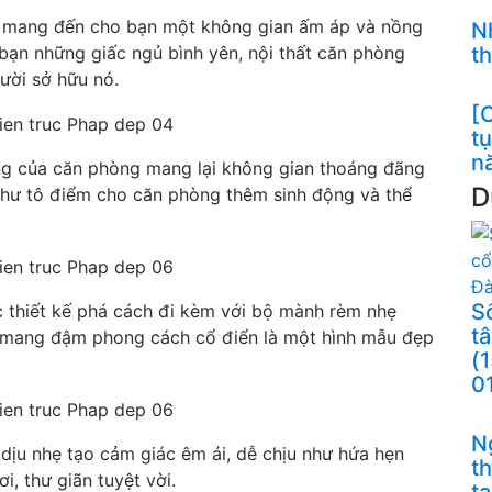
n mang đến cho bạn một không gian ấm áp và nồng
N
bạn những giấc ngủ bình yên, nội thất căn phòng
t
ười sở hữu nó.
[C
t
n
g của căn phòng mang lại không gian thoáng đãng
D
như tô điểm cho căn phòng thêm sinh động và thể
S
 thiết kế phá cách đi kèm với bộ mành rèm nhẹ
t
 mang đậm phong cách cổ điển là một hình mẫu đẹp
(
0
N
ịu nhẹ tạo cảm giác êm ái, dễ chịu như hứa hẹn
t
, thư giãn tuyệt vời.
t