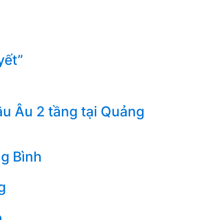
yết”
âu Âu 2 tầng tại Quảng
ng Bình
g
p