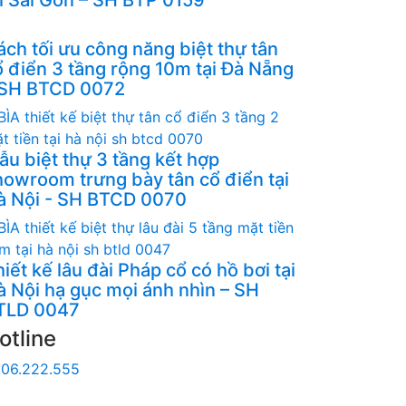
ách tối ưu công năng biệt thự tân
ổ điển 3 tầng rộng 10m tại Đà Nẵng
 SH BTCD 0072
ẫu biệt thự 3 tầng kết hợp
howroom trưng bày tân cổ điển tại
à Nội - SH BTCD 0070
iết kế lâu đài Pháp cổ có hồ bơi tại
à Nội hạ gục mọi ánh nhìn – SH
TLD 0047
otline
06.222.555