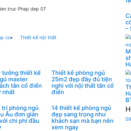
C
c
–
ap co
Thiết kế nội thất
M
s
H
 tưởng thiết kế
Thiết kế phòng ngủ
gủ master
25m2 đẹp đầy đủ tiện
ách tân cổ điển
nghi với nội thất tân cổ
Th
 nhất
điển
H
B
 trí phòng ngủ
14 thiết kế phòng ngủ
H
âu Âu đơn giản
đẹp sang trọng như
09
ới chi phí đầu
khách sạn mà bạn nên
ý
xem ngay