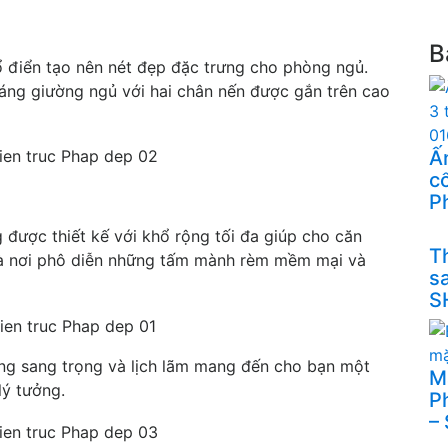
B
ổ điển tạo nên nét đẹp đặc trưng cho phòng ngủ.
 dáng giường ngủ với hai chân nến được gắn trên cao
Ấn
cổ
P
 được thiết kế với khổ rộng tối đa giúp cho căn
Th
là nơi phô diễn những tấm mành rèm mềm mại và
s
S
ng sang trọng và lịch lãm mang đến cho bạn một
M
lý tưởng.
P
–