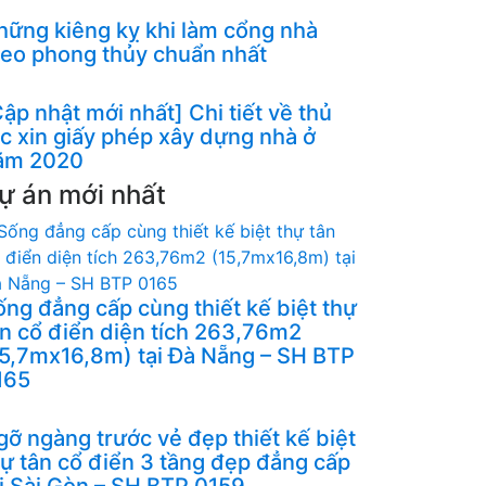
hững kiêng kỵ khi làm cổng nhà
heo phong thủy chuẩn nhất
ập nhật mới nhất] Chi tiết về thủ
ục xin giấy phép xây dựng nhà ở
ăm 2020
ự án mới nhất
ống đẳng cấp cùng thiết kế biệt thự
ân cổ điển diện tích 263,76m2
15,7mx16,8m) tại Đà Nẵng – SH BTP
165
gỡ ngàng trước vẻ đẹp thiết kế biệt
hự tân cổ điển 3 tầng đẹp đẳng cấp
ại Sài Gòn – SH BTP 0159