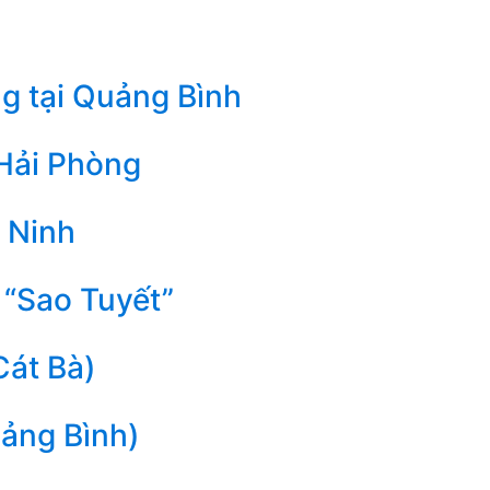
g tại Quảng Bình
 Hải Phòng
 Ninh
 “Sao Tuyết”
Cát Bà)
uảng Bình)