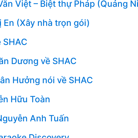
ăn Việt – Biệt thự Pháp (Quảng N
 En (Xây nhà trọn gói)
ề SHAC
ăn Dương về SHAC
uân Hưởng nói về SHAC
ễn Hữu Toàn
Nguyễn Anh Tuấn
araoke Discovery