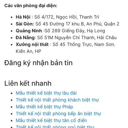
Các văn phòng đại diện:
Hà Nội
: Số 4/172, Ngọc Hồi, Thanh Trì
Sài Gòn:
Số 45 Đường 17 khu B, An Phú, Quận 2
Quảng Ninh
:Số 289 Giếng Đáy, Hạ Long
Đà Nẵng
: Số 51M Nguyễn Chí Thanh, Hải Châu
Xưởng nội thất
: Số 45 Thống Trực, Nam Sơn.
Kiến An, HP
Đăng ký nhận bản tin
Chúng tôi sẽ gửi cho bạn những mẫu nhà đẹp hàng tuần và các chương trình
khuyến mãi đặc biệt.
Liên kết nhanh
Mẫu thiết kế biệt thự lâu đài
Thiết kế nội thất phòng khách biệt thự
Mẫu thiết kế biệt thự Pháp
Thiết kế nội thất phòng bếp ăn biệt thự
Mẫu thiết kế biệt thự tân cổ điển
Thiết kế nội thất phòng ngủ biệt thự