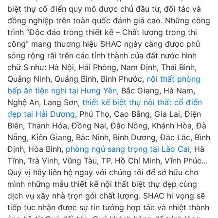
biệt thự cổ điển quy mô được chủ đầu tư, đối tác và
đồng nghiệp trên toàn quốc đánh giá cao. Những công
trình “Độc đáo trong thiết kế – Chất lượng trong thi
công” mang thương hiệu SHAC ngày càng được phủ
sóng rộng rãi trên các tỉnh thành của đất nước hình
chữ S như: Hà Nội, Hải Phòng, Nam Định, Thái Bình,
Quảng Ninh, Quảng Bình, Bình Phước,
nội thất phòng
bếp ăn tiện nghi tại Hưng Yên
, Bắc Giang, Hà Nam,
Nghệ An, Lạng Sơn,
thiết kế biệt thự nội thất cổ điển
đẹp tại Hải Dương
, Phú Thọ, Cao Bằng, Gia Lai, Điện
Biên, Thanh Hóa, Đồng Nai, Đắc Nông, Khánh Hòa, Đà
Nẵng, Kiên Giang, Bắc Ninh, Bình Dương, Đắc Lắc, Bình
Định, Hòa Bình,
phòng ngủ sang trọng tại Lào Cai
, Hà
Tĩnh, Trà Vinh, Vũng Tàu, TP. Hồ Chí Minh, Vĩnh Phúc…
Quý vị hãy liên hệ ngay với chúng tôi để sở hữu cho
mình những mẫu thiết kế nội thất biệt thự đẹp cùng
dịch vụ xây nhà trọn gói chất lượng. SHAC hi vọng sẽ
tiếp tục nhận được sự tin tưởng hợp tác và nhiệt thành