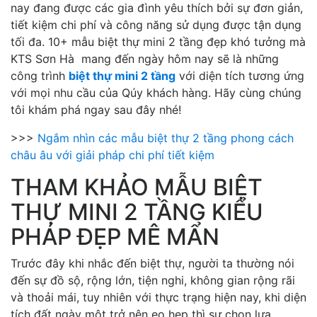
nay đang được các gia đình yêu thích bởi sự đơn giản,
tiết kiệm chi phí và công năng sử dụng được tận dụng
tối đa. 10+ mẫu biệt thự mini 2 tầng đẹp khó tưởng mà
KTS Sơn Hà mang đến ngày hôm nay sẽ là những
công trình
biệt thự mini 2 tầng
với diện tích tương ứng
với mọi nhu cầu của Qúy khách hàng. Hãy cùng chúng
tôi khám phá ngay sau đây nhé!
>>>
Ngắm nhìn các mẫu biệt thự 2 tầng phong cách
châu âu với giải pháp chi phí tiết kiệm
THAM KHẢO MẪU BIỆT
THỰ MINI 2 TẦNG KIỂU
PHÁP ĐẸP MÊ MẨN
Trước đây khi nhắc đến biệt thự, người ta thường nói
đến sự đồ sộ, rộng lớn, tiện nghi, không gian rộng rãi
và thoải mái, tuy nhiên với thực trạng hiện nay, khi diện
tích đất ngày một trở nên eo hẹp thì sự chọn lựa