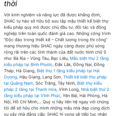
thời
Với kinh nghiệm và năng lực đã được khẳng định,
SHAC tự hào sở hữu bộ sưu tập mẫu thiết kế biệt thự
kiểu pháp quy mô được chủ đầu tư, đối tác và đồng
nghiệp trên toàn quốc đánh giá cao. Những công trình
“Độc đáo trong thiết kế – Chất lượng trong thi công”
mang thương hiệu SHAC ngày càng được phủ sóng
rộng rãi trên các tỉnh thành của đất nước hình chữ S
như: Bà Rịa – Vũng Tàu, Bạc Liêu,
Mẫu biệt thự 2 tầng
kiểu pháp tại Bình Phước
, Đắk Lắk, Đồng Nai, Đồng
Tháp, Hà Giang,
Biệt thự 1 tầng kiểu pháp tại Hải
Dương
, Hậu Giang, Lạng Sơn,
Thiết kế biệt thự pháp
tại Quảng Nam
, Sóc Trăng, Tây Ninh,
Biệt thự kiểu
pháp 2 tầng tại Thanh Hóa
, Vĩnh Long,
Nhà biệt thứ 2
tầng kiểu pháp tại Vĩnh Phúc
, Yên Bái, Hải Phòng, Hà
Nội, Hồ Chí Minh,… Quý vị hãy liên hệ ngay với chúng
tôi để sở hữu cho mình những mẫu nhà đẹp cùng dịch
vụ xây nhà đẳng cấp. SHAC hi vọng sẽ tiếp tục nhận