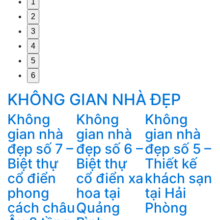
1
2
3
4
5
6
KHÔNG GIAN NHÀ ĐẸP
Không
Không
Không
gian nhà
gian nhà
gian nhà
C
đẹp số 7 –
đẹp số 6 –
đẹp số 5 –
Biệt thự
Biệt thự
Thiết kế
s
cổ điển
cổ điển xa
khách sạn
phong
hoa tại
tại Hải
k
cách châu
Quảng
Phòng