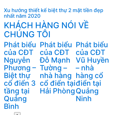
Xu hướng thiết kế biệt thự 2 mặt tiền đẹp
nhất năm 2020
KHÁCH HÀNG NÓI VỀ
CHÚNG TÔI
u
Phát biểu
Phát biểu
Phát biểu
của CĐT
của CĐT
của CĐT
Nguyễn
Đỗ Mạnh
Vũ Huyền
Phương –
Tường –
– nhà
Biệt thự
nhà hàng
hàng cổ
cổ điển 3
cổ điển tại
điển tại
B
tầng tại
Hải Phòng
Quảng
Quảng
Ninh
Bình