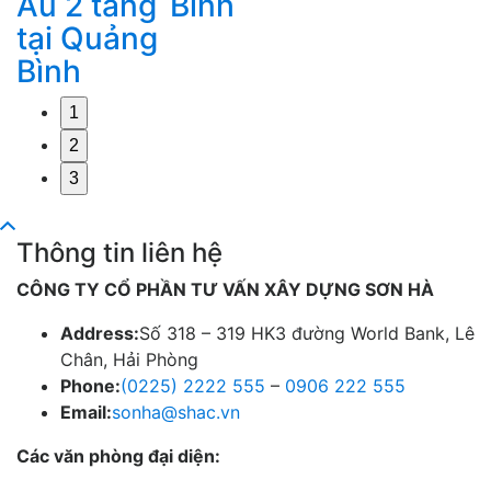
Âu 2 tầng
Bình
tại Quảng
Bình
1
2
3
Thông tin liên hệ
CÔNG TY CỔ PHẦN TƯ VẤN XÂY DỰNG SƠN HÀ
Address:
Số 318 – 319 HK3 đường World Bank, Lê
Chân, Hải Phòng
Phone:
(0225) 2222 555
–
0906 222 555
Email:
sonha@shac.vn
Các văn phòng đại diện: