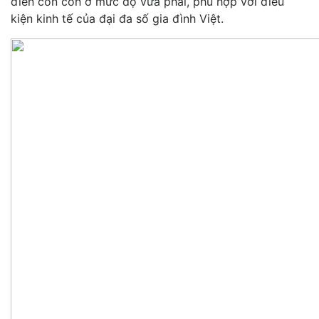
điển còn còn ở mức độ vừa phải, phù hợp với điều
kiện kinh tế của đại đa số gia đình Việt.