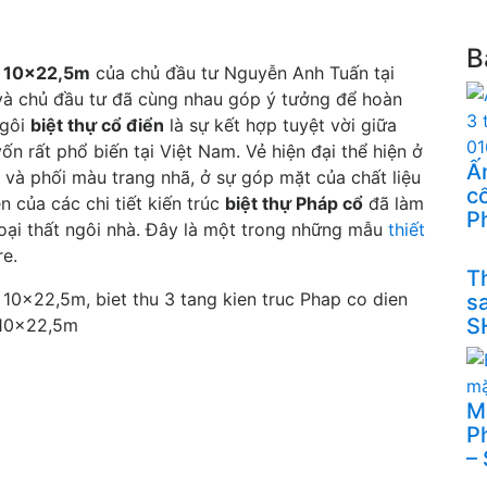
B
ển 10x22,5m
của chủ đầu tư Nguyễn Anh Tuấn tại
và chủ đầu tư đã cùng nhau góp ý tưởng để hoàn
Ngôi
biệt thự cổ điển
là sự kết hợp tuyệt vời giữa
vốn rất phổ biến tại Việt Nam. Vẻ hiện đại thể hiện ở
Ấn
u và phối màu trang nhã, ở sự góp mặt của chất liệu
cổ
n của các chi tiết kiến trúc
biệt thự Pháp cổ
đã làm
P
oại thất ngôi nhà. Đây là một trong những mẫu
thiết
re.
Th
s
S
M
P
–