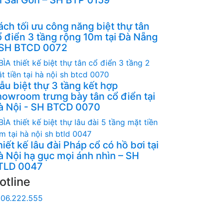
ách tối ưu công năng biệt thự tân
ổ điển 3 tầng rộng 10m tại Đà Nẵng
 SH BTCD 0072
ẫu biệt thự 3 tầng kết hợp
howroom trưng bày tân cổ điển tại
à Nội - SH BTCD 0070
iết kế lâu đài Pháp cổ có hồ bơi tại
à Nội hạ gục mọi ánh nhìn – SH
TLD 0047
otline
06.222.555