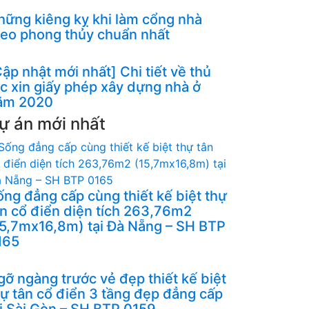
hững kiêng kỵ khi làm cổng nhà
heo phong thủy chuẩn nhất
ập nhật mới nhất] Chi tiết về thủ
ục xin giấy phép xây dựng nhà ở
ăm 2020
ự án mới nhất
ống đẳng cấp cùng thiết kế biệt thự
ân cổ điển diện tích 263,76m2
15,7mx16,8m) tại Đà Nẵng – SH BTP
165
gỡ ngàng trước vẻ đẹp thiết kế biệt
hự tân cổ điển 3 tầng đẹp đẳng cấp
ại Sài Gòn – SH BTP 0159