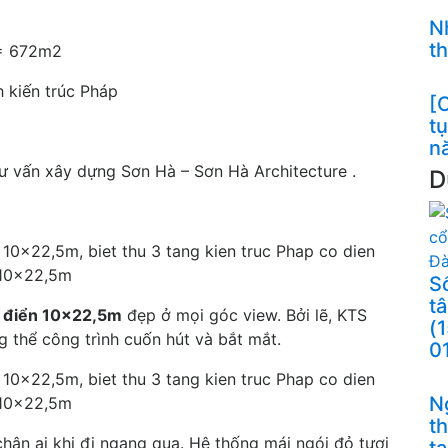
N
t
= 672m2
kiến trúc Pháp
[C
t
n
ư vấn xây dựng Sơn Hà – Sơn Hà Architecture .
D
S
t
cổ điển 10x22,5m
đẹp ở mọi góc view. Bởi lẽ, KTS
(
g thể công trình cuốn hút và bắt mắt.
0
N
t
hân ai khi đi ngang qua. Hệ thống mái ngói đỏ tươi
t