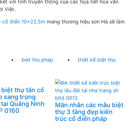
 kết với tính truyền thống của các họa tiết hoa văn
i Việt.
áp cổ điển 10x22,5m
mang thương hiệu sơn Hà sẽ làm
biet thu phap
thiết kế biệt thự
 biệt thự tân cổ
p sang trọng
tại Quảng Ninh
Mãn nhãn các mẫu biệt
P 0160
thự 3 tầng đẹp kiến
trúc cổ điển pháp