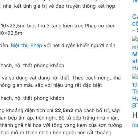
 nhà, kết tinh giá trị vẻ đẹp truyền thống kết hợp
C
c
–
 đèn.
Biệt thự Pháp
với nét duyên khiến người nhìn
M
s
H
í và sử dụng vật dụng nội thất. Theo cách riêng, nhà
ông gian màu sắc với hiệu ứng rất đặc biệt
Th
H
B
ng khoảng diện tích chỉ
22,5m2
mà cách bố trí, sắp
H
ian bếp ấm áp, tiện nghi. Bộ tủ bếp trắng nhã nhặn,
 thành ghể hài hòa với tông vàng kem của sơn tường
09
hực mở ra thiên nhiên bên ngoài nên rất thoáng