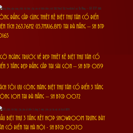
ỐNG ĐẲNG CẤP CÙNG THIẾT KẾ BIỆT THỰ TÂN CỔ ĐIỂN
IỆN TÍCH 263,76M2 (15,7MX16,8M) TẠI ĐÀ NẴNG – SH BTP
0165
GỠ NGÀNG TRƯỚC VẺ ĐẸP THIẾT KẾ BIỆT THỰ TÂN CỔ
IỂN 3 TẦNG ĐẸP ĐẲNG CẤP TẠI SÀI GÒN – SH BTP 0159
ÁCH TỐI ƯU CÔNG NĂNG BIỆT THỰ TÂN CỔ ĐIỂN 3 TẦNG
ỘNG 10M TẠI ĐÀ NẴNG – SH BTCD 0072
ẪU BIỆT THỰ 3 TẦNG KẾT HỢP SHOWROOM TRƯNG BÀY
ÂN CỔ ĐIỂN TẠI HÀ NỘI - SH BTCD 0070