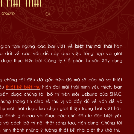
I MÁI THÁI
 gian tạm ngừng các bài viết về
biệt thự mái thái
hôm
rao đổi về các vấn đề này qua việc tổng hợp và giới
được thực hiện bởi Công ty Cổ phần Tư vấn Xây dựng
p
, chúng tôi đều đã gắn trên đó mã số của hồ sơ thiết
mẫu
thiết kế biệt thự
hiện đại mái thái mình yêu thích, bạn
iếm được chúng tôi bố trí trên mỗi website của SHAC.
hững thông tin chia sẻ thú vị và đầy đủ về vấn đề và
hự mái thái được lựa chọn giới thiệu trong bài viết hôm
ng đánh giá cao và được các chủ đầu tư đặc biệt yêu
 và cách bố trí nội thất sáng tạo, tiện dụng. Chúng tôi
hình thành những ý tưởng thiết kế nhà biệt thự khả thi.