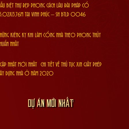
ẪU BIỆT THỰ ĐẸP PHONG CÁCH LÂU ĐÀI PHÁP CỔ
5,02X13,76M TẠI VĨNH PHÚC – SH BTLD 0046
HỮNG KIÊNG KỴ KHI LÀM CỔNG NHÀ THEO PHONG THỦY
HUẨN NHẤT
CẬP NHẬT MỚI NHẤT] CHI TIẾT VỀ THỦ TỤC XIN GIẤY PHÉP
ÂY DỰNG NHÀ Ở NĂM 2020
DỰ ÁN MỚI NHẤT