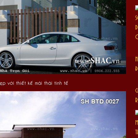
S
D
N
Đ
p với thiết kế mái thái tinh tế
C
R
M
T