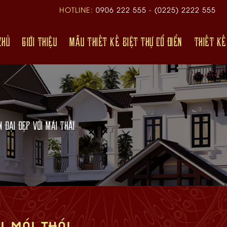
HOTLINE:
0906 222 555
-
(0225) 2222 555
CHỦ
GIỚI THIỆU
MẪU THIẾT KẾ BIỆT THỰ CỔ ĐIỂN
THIẾT KẾ
N ĐẠI ĐẸP VỚI MÁI THÁI