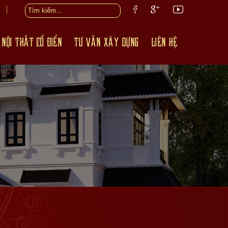
 NỘI THẤT CỔ ĐIỂN
TƯ VẤN XÂY DỰNG
LIÊN HỆ