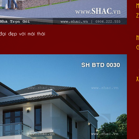
M
2
 đại đẹp với mái thái
N
C
[
X