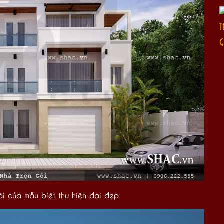
T
G
ái của mẫu biệt thự hiện đại đẹp