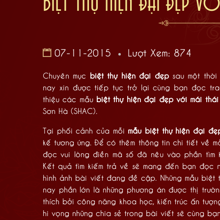
BIỆT THỰ HIỆN ĐẠI ĐẸP VỚ
07-11-2015
Lượt Xem: 874
Chuyên mục
biệt thự hiện đại đẹp
sau một thời
nay xin được tiếp tục trở lại cùng bạn đọc t
thiệu các mẫu
biệt thự hiện đại đẹp với mái thái
Sơn Hà (SHAC).
Tại phối cảnh của mỗi
mẫu biệt thự hiện đại đẹ
kế tương ứng. Để có thêm thông tin chi tiết về 
đọc vui lòng điền mã số đã nêu vào phần tìm k
Kết quả tìm kiếm trả về sẽ mang đến bạn đọc n
hình ảnh bài viết đang đề cập. Những mẫu biệt t
nay phần lớn là những phương án được thị trườ
thích bởi công năng khoa học, kiến trúc ấn tượng
hi vọng những chia sẻ trong bài viết sẽ cùng bạn 