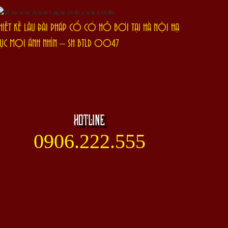
HIẾT KẾ LÂU ĐÀI PHÁP CỔ CÓ HỒ BƠI TẠI HÀ NỘI HẠ
ỤC MỌI ÁNH NHÌN – SH BTLD 0047
HOTLINE
0906.222.555