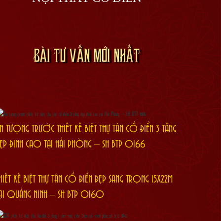
BÀI TƯ VẤN MỚI NHẤT
N TƯỢNG TRƯỚC THIẾT KẾ BIỆT THỰ TÂN CỔ ĐIỂN 3 TẦNG
ẸP ĐỈNH CAO TẠI HẢI PHÒNG – SH BTP 0166
HIẾT KẾ BIỆT THỰ TÂN CỔ ĐIỂN ĐẸP SANG TRỌNG 15X22M
ẠI QUẢNG NINH – SH BTP 0160