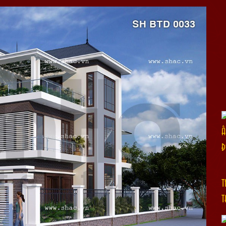
Ấ
Đ
T
T