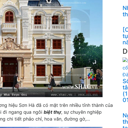
N
t
[C
t
n
D
S
t
(
0
g hiệu Sơn Hà đã có mặt trên nhiều tỉnh thành của
hi đi ngang qua ngôi
biệt thự
, sự chuyên nghiệp
N
ừng chi tiết phảo chỉ, hoa văn, đường gờ,…
t
t