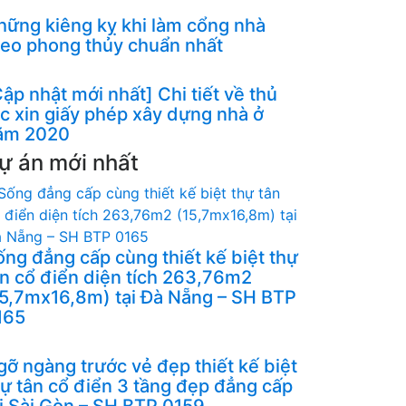
hững kiêng kỵ khi làm cổng nhà
heo phong thủy chuẩn nhất
ập nhật mới nhất] Chi tiết về thủ
ục xin giấy phép xây dựng nhà ở
ăm 2020
ự án mới nhất
ống đẳng cấp cùng thiết kế biệt thự
ân cổ điển diện tích 263,76m2
15,7mx16,8m) tại Đà Nẵng – SH BTP
165
gỡ ngàng trước vẻ đẹp thiết kế biệt
hự tân cổ điển 3 tầng đẹp đẳng cấp
ại Sài Gòn – SH BTP 0159