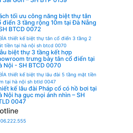
ách tối ưu công năng biệt thự tân
ổ điển 3 tầng rộng 10m tại Đà Nẵng
 SH BTCD 0072
ẫu biệt thự 3 tầng kết hợp
howroom trưng bày tân cổ điển tại
à Nội - SH BTCD 0070
iết kế lâu đài Pháp cổ có hồ bơi tại
à Nội hạ gục mọi ánh nhìn – SH
TLD 0047
otline
06.222.555