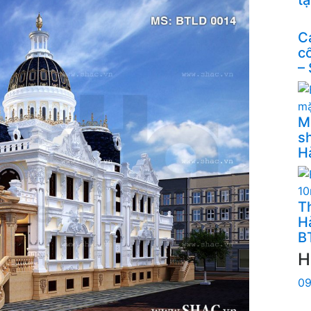
C
c
–
M
s
H
Th
H
B
H
09