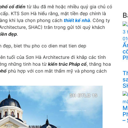
 phố cổ điển
từ lâu đã mê hoặc nhiều quý gia chủ có
cấp. KTS Sơn Hà hiểu rằng, mặt tiền đẹp chính là
B
 hàng khi lựa chọn phong cách
thiết kế nhà
. Công ty
chitecture, SHAC) trân trọng gửi tới quý khách
tiền đẹp
.
Ấn
cổ
P
ên tuổi của Sơn Hà Architecture đi khắp các tỉnh
ởng những tinh hoa từ
kiến trúc Pháp cổ
, thăng hoa
phố
phù hợp với con mắt thẩm mỹ và phong cách
Th
s
S
M
P
–