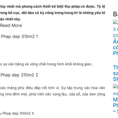
túy nhất mà phong cách thiết kế biệt thự pháp có được. Tỷ lệ
B
trong bố cục, dồi dào và kỳ công trong trang trí là những yếu tố
bậc nhất này.
Ấn
cổ
P
o sự cân bằng và vững chãi trong hình khối không gian.
Th
s
S
 các mảng phù điêu đắp nổi tinh vi. Sự tập trung các hoa văn
rọng như đỉnh mái, phía trên các vọng lâu, cửa sổ, cửa ban công
M
P
–