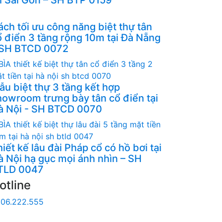
ách tối ưu công năng biệt thự tân
ổ điển 3 tầng rộng 10m tại Đà Nẵng
 SH BTCD 0072
ẫu biệt thự 3 tầng kết hợp
howroom trưng bày tân cổ điển tại
à Nội - SH BTCD 0070
iết kế lâu đài Pháp cổ có hồ bơi tại
à Nội hạ gục mọi ánh nhìn – SH
TLD 0047
otline
06.222.555