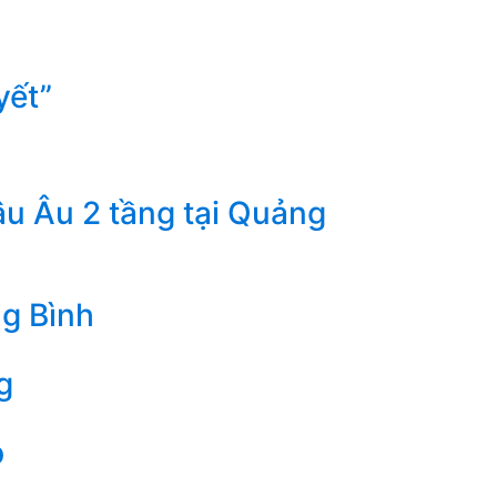
yết”
âu Âu 2 tầng tại Quảng
ng Bình
g
p