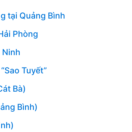
g tại Quảng Bình
 Hải Phòng
 Ninh
 “Sao Tuyết”
Cát Bà)
uảng Bình)
inh)