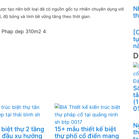
N
ợc tạo nên bởi loại đá có nguồn gốc tự nhiên chuyên dụng với
t
, độ bóng và tính bề vững tăng theo thời gian.
[C
t
n
D
S
t
(
0
N
 biệt thự 2 tầng
15+ mẫu thiết kế biệt
t
 đầu xu hướng
thự phố cổ điển mang
t