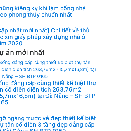
hững kiêng kỵ khi làm cổng nhà
heo phong thủy chuẩn nhất
ập nhật mới nhất] Chi tiết về thủ
ục xin giấy phép xây dựng nhà ở
ăm 2020
ự án mới nhất
ống đẳng cấp cùng thiết kế biệt thự
ân cổ điển diện tích 263,76m2
15,7mx16,8m) tại Đà Nẵng – SH BTP
165
gỡ ngàng trước vẻ đẹp thiết kế biệt
hự tân cổ điển 3 tầng đẹp đẳng cấp
ại Sài Gòn – SH BTP 0159