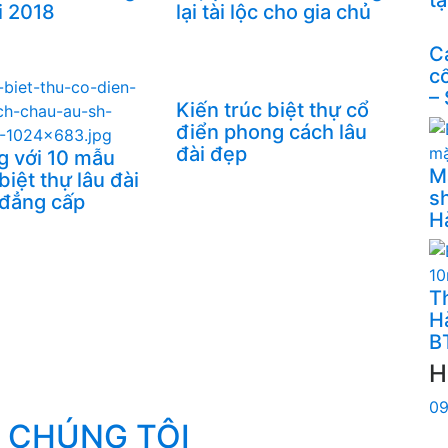
 2018
lại tài lộc cho gia chủ
C
c
–
Kiến trúc biệt thự cổ
điển phong cách lâu
đài đẹp
g với 10 mẫu
M
 biệt thự lâu đài
s
 đẳng cấp
H
Th
H
B
H
09
 CHÚNG TÔI