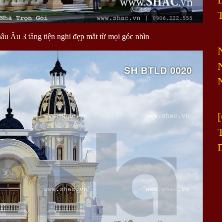
hâu Âu 3 tầng tiện nghi đẹp mắt từ mọi góc nhìn