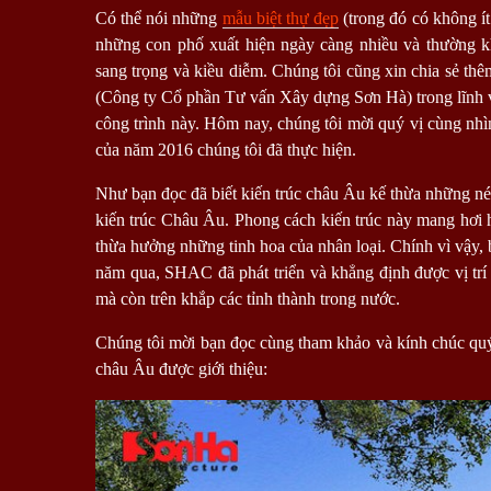
Có thể nói những
mẫu biệt thự đẹp
(trong đó có không í
những con phố xuất hiện ngày càng nhiều và thường kh
sang trọng và kiều diễm. Chúng tôi cũng xin chia sẻ t
(Công ty Cổ phần Tư vấn Xây dựng Sơn Hà) trong lĩnh
công trình này. Hôm nay, chúng tôi mời quý vị cùng nhì
của năm 2016 chúng tôi đã thực hiện.
Như bạn đọc đã biết kiến trúc châu Âu kế thừa những nét
kiến trúc Châu Âu. Phong cách kiến trúc này mang hơi
thừa hưởng những tinh hoa của nhân loại. Chính vì vậy, 
năm qua, SHAC đã phát triển và khẳng định được vị tr
mà còn trên khắp các tỉnh thành trong nước.
Chúng tôi mời bạn đọc cùng tham khảo và kính chúc quý v
châu Âu được giới thiệu: