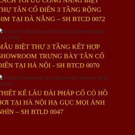
CÁCH TỐI ƯU CÔNG NĂNG BIỆT
THỰ TÂN CỔ ĐIỂN 3 TẦNG RỘNG
10M TẠI ĐÀ NẴNG – SH BTCD 0072
MẪU BIỆT THỰ 3 TẦNG KẾT HỢP
SHOWROOM TRƯNG BÀY TÂN CỔ
ĐIỂN TẠI HÀ NỘI - SH BTCD 0070
THIẾT KẾ LÂU ĐÀI PHÁP CỔ CÓ HỒ
BƠI TẠI HÀ NỘI HẠ GỤC MỌI ÁNH
NHÌN – SH BTLD 0047