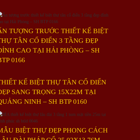
ẤN TƯỢNG TRƯỚC THIẾT KẾ BIỆT
THỰ TÂN CỔ ĐIỂN 3 TẦNG ĐẸP
ĐỈNH CAO TẠI HẢI PHÒNG – SH
BTP 0166
THIẾT KẾ BIỆT THỰ TÂN CỔ ĐIỂN
ĐẸP SANG TRỌNG 15X22M TẠI
QUẢNG NINH – SH BTP 0160
MẪU BIỆT THỰ ĐẸP PHONG CÁCH
LÂU ĐÀI PHÁP CỔ 25,02X13,76M