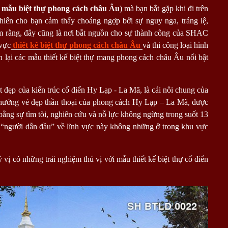
t
mẫu biệt thự phong cách châu Âu
) mà bạn bắt gặp khi đi trên
iến cho bạn cảm thấy choáng ngợp bởi sự nguy nga, tráng lệ,
hêm rằng, đây cũng là nơi bắt nguồn cho sự thành công của SHAC
 vực
thiết kế biệt thự phong cách châu Âu
và thi công loại hình
n lại các mẫu thiết kế biệt thự mang phong cách châu Âu nổi bật
 đẹp của kiến trúc cổ điển Hy Lạp - La Mã, là cái nôi chung của
 hướng vẻ đẹp thần thoại của phong cách Hy Lạp – La Mã, được
bằng sự tìm tòi, nghiên cứu và nỗ lực không ngừng trong suốt 13
í “người dẫn đầu” về lĩnh vực này không những ở trong khu vực
ị có những trải nghiệm thú vị với mẫu thiết kế biệt thự cổ điển