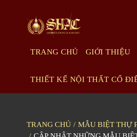
Skip
to
content
TRANG CHỦ
GIỚI THIỆU
THIẾT KẾ NỘI THẤT CỔ ĐI
TRANG CHỦ
MẪU BIỆT THỰ 
CẬP NHẬT NHỮNG MẪU BIỆT