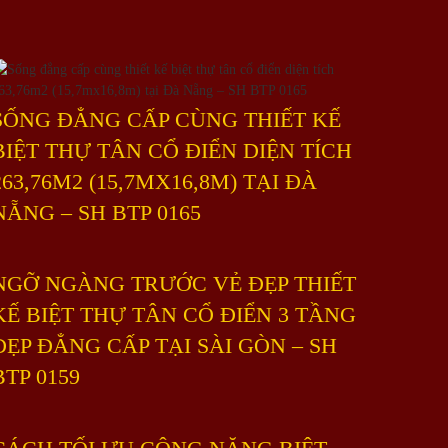
SỐNG ĐẲNG CẤP CÙNG THIẾT KẾ
BIỆT THỰ TÂN CỔ ĐIỂN DIỆN TÍCH
263,76M2 (15,7MX16,8M) TẠI ĐÀ
NẴNG – SH BTP 0165
NGỠ NGÀNG TRƯỚC VẺ ĐẸP THIẾT
KẾ BIỆT THỰ TÂN CỔ ĐIỂN 3 TẦNG
ĐẸP ĐẲNG CẤP TẠI SÀI GÒN – SH
BTP 0159