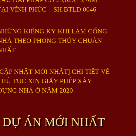
TẠI VĨNH PHÚC – SH BTLD 0046
NHỮNG KIÊNG KỴ KHI LÀM CỔNG
NHÀ THEO PHONG THỦY CHUẨN
NHẤT
[CẬP NHẬT MỚI NHẤT] CHI TIẾT VỀ
THỦ TỤC XIN GIẤY PHÉP XÂY
DỰNG NHÀ Ở NĂM 2020
DỰ ÁN MỚI NHẤT