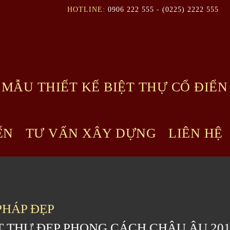
HOTLINE:
0906 222 555
-
(0225) 2222 555
MẪU THIẾT KẾ BIỆT THỰ CỔ ĐIỂN
ỂN
TƯ VẤN XÂY DỰNG
LIÊN HỆ
PHÁP ĐẸP
 THỰ ĐẸP PHONG CÁCH CHÂU ÂU 201