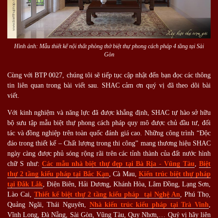
Hình ảnh: Mẫu thiết kế nội thất phòng thờ biệt thự phong cách pháp 4 tầng tại Sài
Gòn
Cùng với BTP 0027, chúng tôi sẽ tiếp tục cập nhật đến bạn đọc các thông
tin liên quan trong bài viết sau. SHAC cảm ơn quý vị đã theo dõi bài
viết.
Với kinh nghiệm và năng lực đã được khẳng định, SHAC tự hào sở hữu
bộ sưu tập mẫu biệt thự phong cách pháp quy mô được chủ đầu tư, đối
tác và đồng nghiệp trên toàn quốc đánh giá cao. Những công trình “Độc
đáo trong thiết kế – Chất lượng trong thi công” mang thương hiệu SHAC
ngày càng được phủ sóng rộng rãi trên các tỉnh thành của đất nước hình
chữ S như:
Các mẫu nhà biệt thự đẹp tại Bà Rịa - Vũng Tàu
,
Biệt
thự 2 tầng kiểu pháp tại Bắc Kạn
, Cà Mau,
Kiến trúc biệt thự pháp
tại Đắk Lắk
, Điện Biên, Hải Dương, Khánh Hòa, Lâm Đồng, Lạng Sơn,
Lào Cai,
Thiết kế biệt thự 2 tầng kiểu pháp tại Nghệ An
, Phú Thọ,
Quảng Ngãi, Thái Nguyên,
Nhà kiến trúc kiểu pháp tại Trà Vinh
,
Vĩnh Long, Đà Nẵng, Sài Gòn, Vũng Tàu, Quy Nhơn,… Quý vị hãy liên