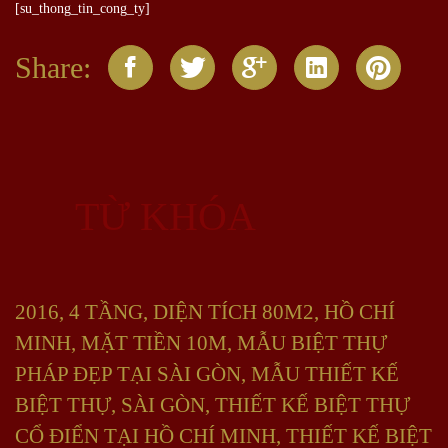
[su_thong_tin_cong_ty]
Share:
TỪ KHÓA
2016
,
4 TẦNG
,
DIỆN TÍCH 80M2
,
HỒ CHÍ
MINH
,
MẶT TIỀN 10M
,
MẪU BIỆT THỰ
PHÁP ĐẸP TẠI SÀI GÒN
,
MẪU THIẾT KẾ
BIỆT THỰ
,
SÀI GÒN
,
THIẾT KẾ BIỆT THỰ
CỔ ĐIỂN TẠI HỒ CHÍ MINH
,
THIẾT KẾ BIỆT