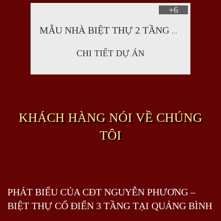
+6
MẪU NHÀ BIỆT THỰ 2 TẦNG KIỂU PHÁP MẶT TIỀN 9M9 TẠI HẢI PHÒNG - SH BTP 0040
CHI TIẾT DỰ ÁN
KHÁCH HÀNG NÓI VỀ CHÚNG
TÔI
PHÁT BIỂU CỦA CĐT NGUYỄN PHƯƠNG –
BIỆT THỰ CỔ ĐIỂN 3 TẦNG TẠI QUẢNG BÌNH