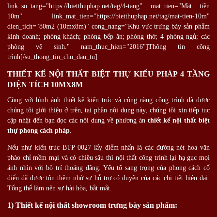
link_so_tang="https://bietthuphap.net/tag/4-tang" mat_tien="Mặt tiền
10m" link_mat_tien="https://bietthuphap.net/tag/mat-tien-10m"
dien_tich="80m2 (10mx8m)" cong_nang="Khu vực trưng bày sản phẩm
kinh doanh; phòng khách; phòng bếp ăn; phòng thờ; 4 phòng ngủ; các
phòng vệ sinh." nam_thuc_hien="2016"]Thông tin công
trình[/su_thong_tin_chu_dau_tu]
THIẾT KẾ NỘI THẤT BIỆT THỰ KIỂU PHÁP 4 TẦNG
DIỆN TÍCH 10MX8M
Cùng với hình ảnh thiết kế kiến trúc và công năng công trình đã được
chúng tôi giới thiệu ở trên, tại phần nội dung này, chúng tôi xin tiếp tục
cập nhật đến bạn đọc các nội dung về phương án
thiết kế nội thất biệt
thự phong cách pháp
.
Nếu như kiến trúc BTP 0027 lấy điểm nhấn là các đường nét hoa văn
phào chỉ mềm mại và có chiều sâu thì nội thất công trình lại hạ gục mọi
ánh nhìn với bố trí thoáng đãng. Yếu tố sang trọng của phong cách cổ
điển đã được tôn thêm nhờ sự hỗ trợ có duyên của các chi tiết hiện đại.
Tổng thể làm nên sự hài hòa, bắt mắt.
1) Thiết kế nội thất showroom trưng bày sản phẩm: