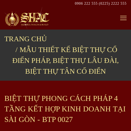
Skip
0906 222 555
(0225) 2222 555
to
content
TRANG CHỦ
MẪU THIẾT KẾ BIỆT THỰ CỔ
ĐIỂN PHÁP, BIỆT THỰ LÂU ĐÀI,
BIỆT THỰ TÂN CỔ ĐIỂN
BIỆT THỰ PHONG CÁCH PHÁP 4
TẦNG KẾT HỢP KINH DOANH TẠI
SÀI GÒN - BTP 0027