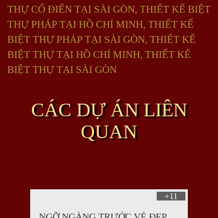
THỰ CỔ ĐIỂN TẠI SÀI GÒN
,
THIẾT KẾ BIỆT
THỰ PHÁP TẠI HỒ CHÍ MINH
,
THIẾT KẾ
BIỆT THỰ PHÁP TẠI SÀI GÒN
,
THIẾT KẾ
BIỆT THỰ TẠI HỒ CHÍ MINH
,
THIẾT KẾ
BIỆT THỰ TẠI SÀI GÒN
CÁC DỰ ÁN LIÊN
QUAN
+11
NGỠ NGÀNG TRƯỚC VẺ ĐẸP THIẾT KẾ BIỆT THỰ TÂN CỔ ĐIỂN 3 TẦNG ĐẸP ĐẲNG CẤP TẠI SÀI GÒN – SH BTP 0159