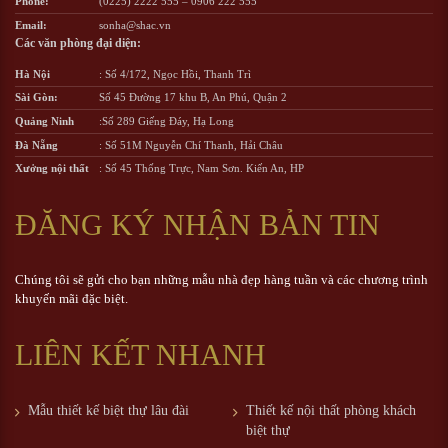
Phone:
(0225) 2222 555
–
0906 222 555
Email:
sonha@shac.vn
Các văn phòng đại diện:
Hà Nội
: Số 4/172, Ngọc Hồi, Thanh Trì
Sài Gòn:
Số 45 Đường 17 khu B, An Phú, Quận 2
Quảng Ninh
:Số 289 Giếng Đáy, Hạ Long
Đà Nẵng
: Số 51M Nguyễn Chí Thanh, Hải Châu
Xưởng nội thất
: Số 45 Thống Trực, Nam Sơn. Kiến An, HP
ĐĂNG KÝ NHẬN BẢN TIN
Chúng tôi sẽ gửi cho bạn những mẫu nhà đẹp hàng tuần và các chương trình
khuyến mãi đặc biệt.
LIÊN KẾT NHANH
Mẫu thiết kế biệt thự lâu đài
Thiết kế nội thất phòng khách
biệt thự