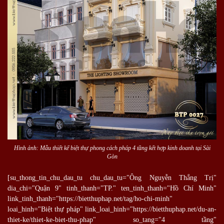
Hình ảnh: Mẫu thiết kế biệt thự phong cách pháp 4 tầng kết hợp kinh doanh tại Sài
Gòn
[su_thong_tin_chu_dau_tu chu_dau_tu="Ông Nguyễn Thắng Trị"
dia_chi="Quận 9" tinh_thanh="TP." ten_tinh_thanh="Hồ Chí Minh"
link_tinh_thanh="https://bietthuphap.net/tag/ho-chi-minh"
loai_hinh="Biệt thự pháp" link_loai_hinh="https://bietthuphap.net/du-an-
thiet-ke/thiet-ke-biet-thu-phap" so_tang="4 tầng"