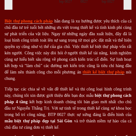
Biệt thự phong cách pháp
hẳn đang là xu hướng được yêu thích của cả
chủ đầu tư trẻ tuổi bởi những ưu việt trong thiết kế và tính kinh phí cùng
sự phát triển của vật liệu. Ngay từ những ngày đầu xuất hiện, đây đã là
loại hình công trình toát lên sự sang trọng từ mọi góc đặt mắt và thể hiện
quyền uy cũng như vị thế của gia chủ. Việc thiết kế biệt thự pháp vốn rất
kén người. Công việc này đòi hỏi ở người thiết kế tài năng, kinh nghiệm
cùng sự hiểu biết sâu rộng về phong cách kiến trúc cổ điển. Sự linh hoạt
kết hợp và “làm chủ” các đường nét kiến trúc cũng là tiêu chí hàng đầu
để làm nên thành công cho mỗi phương án
thiết kế biệt thự pháp
nói
chung.
Tiếp tục các chia sẻ về vấn đề thiết kế và thi công loại hình công trình
này, chúng tôi xin được giới thiệu đến bạn đọc mẫu
biệt thự phong cách
pháp 4 tầng
kết hợp kinh doanh chúng tôi bàn giao mới nhất cho chủ
đầu tư Nguyễn Thắng Trị. Với sự tinh tế trong thiết kế cùng sự khoa học
trong bố trí công năng, BTP 0027 thực sự xứng đáng là điển hình của
mẫu biệt thự pháp đẹp tại Sài Gòn
và trở thành niềm tự hào của cả
chủ đầu tư cùng đơn vị thiết kế.