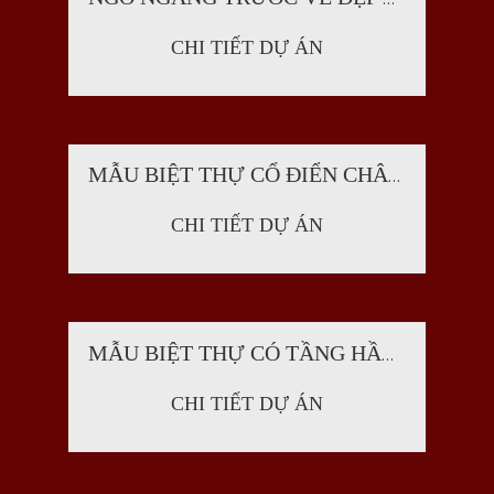
CHI TIẾT DỰ ÁN
MẪU BIỆT THỰ CỔ ĐIỂN CHÂU ÂU 3 TẦNG XA HOA LỘNG LẪY TẠI ĐỨC - SH BTP 0042
CHI TIẾT DỰ ÁN
MẪU BIỆT THỰ CÓ TẦNG HẦM PHONG CÁCH PHÁP DIỆN TÍCH 244,59M2 TẠI NINH BÌNH - SH BTP 0041
CHI TIẾT DỰ ÁN