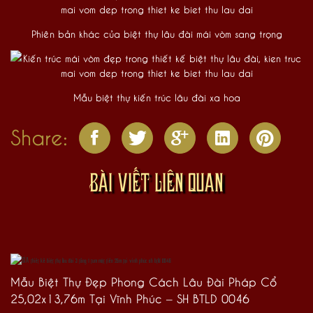
Phiên bản khác của biệt thự lâu đài mái vòm sang trọng
Mẫu biệt thự kiến trúc lâu đài xa hoa
Share:
BÀI VIẾT LIÊN QUAN
Mẫu Biệt Thự Đẹp Phong Cách Lâu Đài Pháp Cổ
25,02x13,76m Tại Vĩnh Phúc – SH BTLD 0046