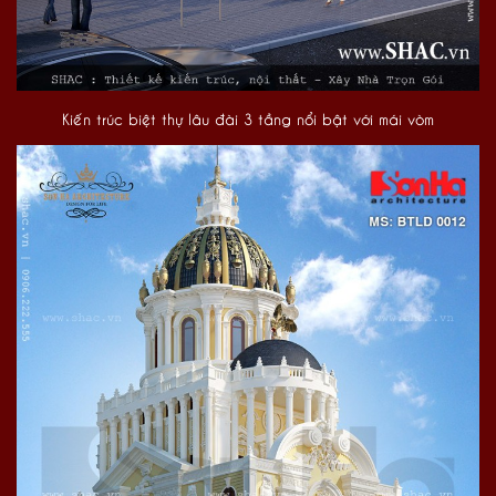
Kiến trúc biệt thự lâu đài 3 tầng nổi bật với mái vòm