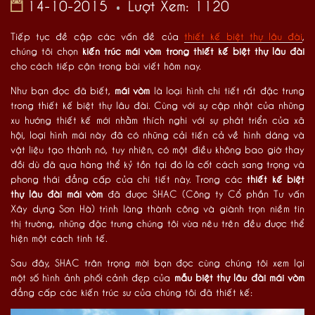
14-10-2015
Lượt Xem: 1120
Tiếp tục đề cập các vấn đề của
thiết kế biệt thự lâu đài
,
chúng tôi chọn
kiến trúc mái vòm trong thiết kế biệt thự lâu đài
cho cách tiếp cận trong bài viết hôm nay.
Như bạn đọc đã biết,
mái vòm
là loại hình chi tiết rất đặc trưng
trong thiết kế biệt thự lâu đài. Cùng với sự cập nhật của những
xu hướng thiết kế mới nhằm thích nghi với sự phát triển của xã
hội, loại hình mái này đã có những cải tiến cả về hình dáng và
vật liệu tạo thành nó, tuy nhiên, có một điều không bao giờ thay
đồi dù đã qua hàng thể kỷ tồn tại đó là cốt cách sang trọng và
phong thái đẳng cấp của chi tiết này. Trong các
thiết kế biệt
thự lâu đài mái vòm
đã được SHAC (Công ty Cổ phần Tư vấn
Xây dựng Sơn Hà) trình làng thành công và giành trọn niềm tin
thị trường, những đặc trưng chúng tôi vừa nêu trên đều được thể
hiện một cách tinh tế.
Sau đây, SHAC trân trọng mời bạn đọc cùng chúng tôi xem lại
một số hình ảnh phối cảnh đẹp của
mẫu biệt thự lâu đài mái vòm
đẳng cấp các kiến trúc sư của chúng tôi đã thiết kế: