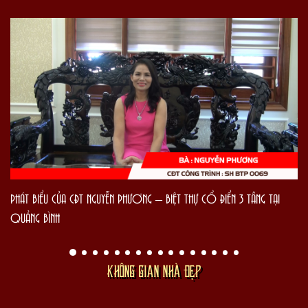
PHÁT BIỂU CỦA CĐT NGUYỄN PHƯƠNG – BIỆT THỰ CỔ ĐIỂN 3 TẦNG TẠI
QUẢNG BÌNH
KHÔNG GIAN NHÀ ĐẸP