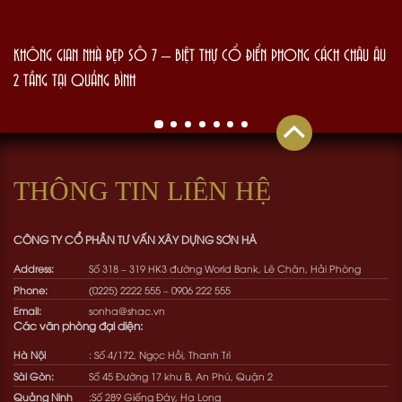
KHÔNG GIAN NHÀ ĐẸP SỐ 7 – BIỆT THỰ CỔ ĐIỂN PHONG CÁCH CHÂU ÂU
2 TẦNG TẠI QUẢNG BÌNH
THÔNG TIN LIÊN HỆ
CÔNG TY CỔ PHẦN TƯ VẤN XÂY DỰNG SƠN HÀ
Address:
Số 318 – 319 HK3 đường World Bank, Lê Chân, Hải Phòng
Phone:
(0225) 2222 555
–
0906 222 555
Email:
sonha@shac.vn
Các văn phòng đại diện:
Hà Nội
: Số 4/172, Ngọc Hồi, Thanh Trì
Sài Gòn:
Số 45 Đường 17 khu B, An Phú, Quận 2
Quảng Ninh
:Số 289 Giếng Đáy, Hạ Long