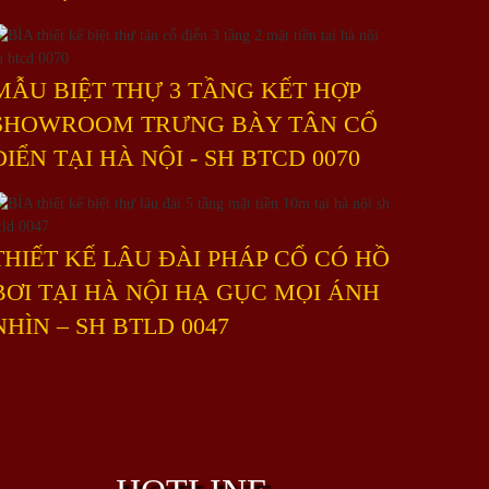
MẪU BIỆT THỰ 3 TẦNG KẾT HỢP
SHOWROOM TRƯNG BÀY TÂN CỔ
ĐIỂN TẠI HÀ NỘI - SH BTCD 0070
THIẾT KẾ LÂU ĐÀI PHÁP CỔ CÓ HỒ
BƠI TẠI HÀ NỘI HẠ GỤC MỌI ÁNH
NHÌN – SH BTLD 0047