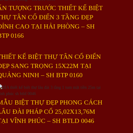
ẤN TƯỢNG TRƯỚC THIẾT KẾ BIỆT
THỰ TÂN CỔ ĐIỂN 3 TẦNG ĐẸP
ĐỈNH CAO TẠI HẢI PHÒNG – SH
BTP 0166
THIẾT KẾ BIỆT THỰ TÂN CỔ ĐIỂN
ĐẸP SANG TRỌNG 15X22M TẠI
QUẢNG NINH – SH BTP 0160
MẪU BIỆT THỰ ĐẸP PHONG CÁCH
LÂU ĐÀI PHÁP CỔ 25,02X13,76M
TẠI VĨNH PHÚC – SH BTLD 0046