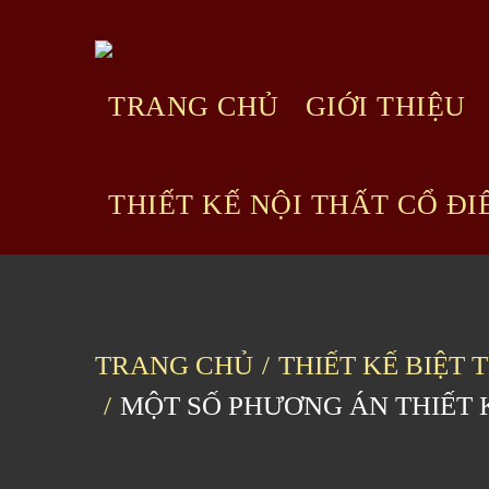
Skip
to
content
TRANG CHỦ
GIỚI THIỆU
THIẾT KẾ NỘI THẤT CỔ ĐI
TRANG CHỦ
THIẾT KẾ BIỆT 
MỘT SỐ PHƯƠNG ÁN THIẾT K