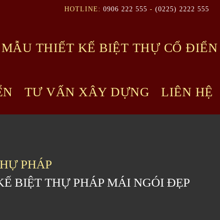
HOTLINE:
0906 222 555
-
(0225) 2222 555
MẪU THIẾT KẾ BIỆT THỰ CỔ ĐIỂN
ỂN
TƯ VẤN XÂY DỰNG
LIÊN HỆ
THỰ PHÁP
Ế BIỆT THỰ PHÁP MÁI NGÓI ĐẸP