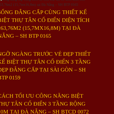
SỐNG ĐẲNG CẤP CÙNG THIẾT KẾ
BIỆT THỰ TÂN CỔ ĐIỂN DIỆN TÍCH
263,76M2 (15,7MX16,8M) TẠI ĐÀ
NẴNG – SH BTP 0165
NGỠ NGÀNG TRƯỚC VẺ ĐẸP THIẾT
KẾ BIỆT THỰ TÂN CỔ ĐIỂN 3 TẦNG
ĐẸP ĐẲNG CẤP TẠI SÀI GÒN – SH
BTP 0159
CÁCH TỐI ƯU CÔNG NĂNG BIỆT
THỰ TÂN CỔ ĐIỂN 3 TẦNG RỘNG
10M TẠI ĐÀ NẴNG – SH BTCD 0072