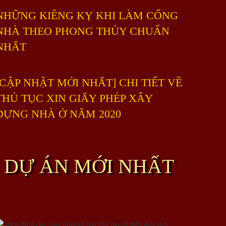
NHỮNG KIÊNG KỴ KHI LÀM CỔNG
NHÀ THEO PHONG THỦY CHUẨN
NHẤT
[CẬP NHẬT MỚI NHẤT] CHI TIẾT VỀ
THỦ TỤC XIN GIẤY PHÉP XÂY
DỰNG NHÀ Ở NĂM 2020
DỰ ÁN MỚI NHẤT