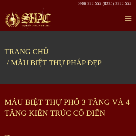
Skip
0906 222 555
(0225) 2222 555
to
content
TRANG CHỦ
MẪU BIỆT THỰ PHÁP ĐẸP
MẪU BIỆT THỰ PHỐ 3 TẦNG VÀ 4
TẦNG KIẾN TRÚC CỔ ĐIỂN