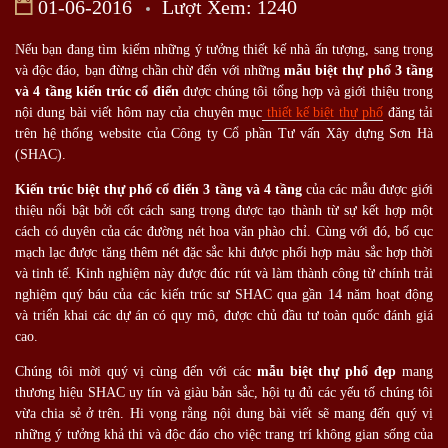
01-06-2016
Lượt Xem: 1240
Nếu bạn đang tìm kiếm những ý tưởng thiết kế nhà ấn tượng, sang trọng
và độc đáo, bạn đừng chần chừ đến với những
mẫu biệt thự phố 3 tầng
và 4 tầng kiến trúc cổ điển
được chúng tôi tổng hợp và giới thiệu trong
nội dung bài viết hôm nay của chuyên mục
thiết kế biệt thự phố
đăng tải
trên hệ thống website của Công ty Cổ phần Tư vấn Xây dựng Sơn Hà
(SHAC).
Kiến trúc biệt thự phố cổ điển 3 tầng và 4 tầng
của các mẫu được giới
thiệu nổi bật bởi cốt cách sang trọng được tạo thành từ sự kết hợp một
cách có duyên của các đường nét hoa văn phào chỉ. Cùng với đó, bố cục
mạch lạc được tăng thêm nét đặc sắc khi được phối hợp màu sắc hợp thời
và tinh tế. Kinh nghiệm này được đúc rút và làm thành công từ chính trải
nghiệm quý báu của các kiến trúc sư SHAC qua gần 14 năm hoạt động
và triển khai các dự án có quy mô, được chủ đầu tư toàn quốc đánh giá
cao.
Chúng tôi mời quý vị cùng đến với các
mẫu biệt thự phố đẹp
mang
thương hiệu SHAC uy tín và giàu bản sắc, hội tụ đủ các yếu tố chúng tôi
vừa chia sẻ ở trên. Hi vọng rằng nội dung bài viết sẽ mang đến quý vị
những ý tưởng khả thi và độc đáo cho việc trang trí không gian sống của