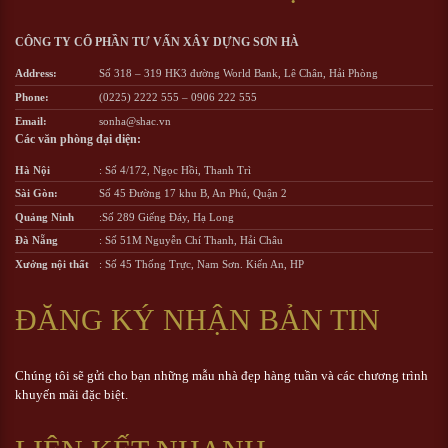
CÔNG TY CỔ PHẦN TƯ VẤN XÂY DỰNG SƠN HÀ
Address:
Số 318 – 319 HK3 đường World Bank, Lê Chân, Hải Phòng
Phone:
(0225) 2222 555
–
0906 222 555
Email:
sonha@shac.vn
Các văn phòng đại diện:
Hà Nội
: Số 4/172, Ngọc Hồi, Thanh Trì
Sài Gòn:
Số 45 Đường 17 khu B, An Phú, Quận 2
Quảng Ninh
:Số 289 Giếng Đáy, Hạ Long
Đà Nẵng
: Số 51M Nguyễn Chí Thanh, Hải Châu
Xưởng nội thất
: Số 45 Thống Trực, Nam Sơn. Kiến An, HP
ĐĂNG KÝ NHẬN BẢN TIN
Chúng tôi sẽ gửi cho bạn những mẫu nhà đẹp hàng tuần và các chương trình
khuyến mãi đặc biệt.