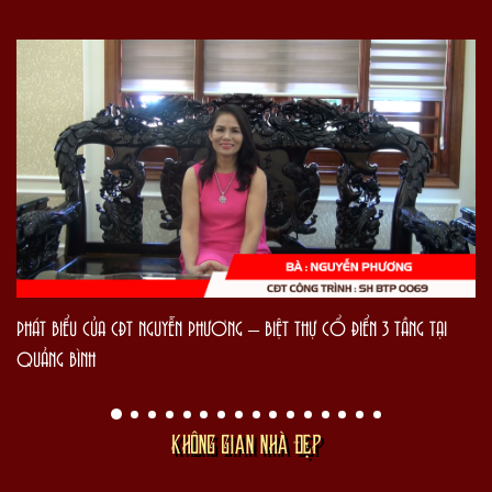
PHÁT BIỂU CỦA CĐT NGUYỄN PHƯƠNG – BIỆT THỰ CỔ ĐIỂN 3 TẦNG TẠI
QUẢNG BÌNH
KHÔNG GIAN NHÀ ĐẸP