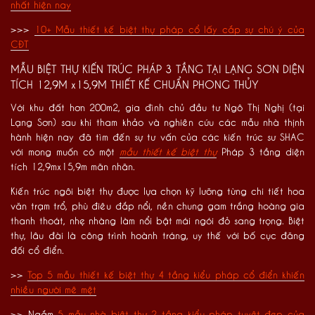
nhất hiện nay
>>>
10+ Mẫu thiết kế biệt thự pháp cổ lấy cắp sự chú ý của
CĐT
MẪU BIỆT THỰ KIẾN TRÚC PHÁP 3 TẦNG TẠI LẠNG SƠN DIỆN
TÍCH 12,9M x15,9M THIẾT KẾ CHUẨN PHONG THỦY
Với khu đất hơn 200m2, gia đình chủ đầu tư Ngô Thị Nghị (tại
Lạng Sơn) sau khi tham khảo và nghiên cứu các mẫu nhà thịnh
hành hiện nay đã tìm đến sự tư vấn của các kiến trúc sư SHAC
với mong muốn có một
mẫu thiết kế biệt thự
Pháp 3 tầng diện
tích 12,9mx15,9m mãn nhãn.
Kiến trúc ngôi biệt thự được lựa chọn kỹ lưỡng từng chi tiết hoa
văn trạm trổ, phù điêu đắp nổi, nền chung gam trắng hoàng gia
thanh thoát, nhẹ nhàng làm nổi bật mái ngói đỏ sang trọng. Biệt
thự, lâu đài là công trình hoành tráng, uy thế với bố cục đăng
đối cổ điển.
>>
Top 5 mẫu thiết kế biệt thự 4 tầng kiểu pháp cổ điển khiến
nhiều người mê mệt
>> Ngắm
5 mẫu nhà biệt thự 2 tầng kiểu pháp tuyệt đẹp của