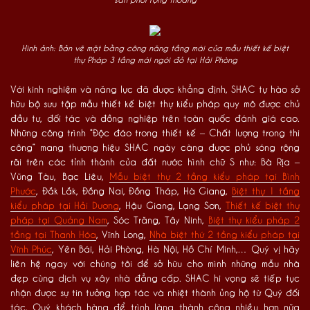
Hình ảnh: Bản vẽ mặt bằng công năng tầng mái của mẫu thiết kế biệt
thự Pháp 3 tầng mái ngói đỏ tại Hải Phòng
Với kinh nghiệm và năng lực đã được khẳng định, SHAC tự hào sở
hữu bộ sưu tập mẫu thiết kế biệt thự kiểu pháp quy mô được chủ
đầu tư, đối tác và đồng nghiệp trên toàn quốc đánh giá cao.
Những công trình “Độc đáo trong thiết kế – Chất lượng trong thi
công” mang thương hiệu SHAC ngày càng được phủ sóng rộng
rãi trên các tỉnh thành của đất nước hình chữ S như: Bà Rịa –
Vũng Tàu, Bạc Liêu,
Mẫu biệt thự 2 tầng kiểu pháp tại Bình
Phước
, Đắk Lắk, Đồng Nai, Đồng Tháp, Hà Giang,
Biệt thự 1 tầng
kiểu pháp tại Hải Dương
, Hậu Giang, Lạng Sơn,
Thiết kế biệt thự
pháp tại Quảng Nam
, Sóc Trăng, Tây Ninh,
Biệt thự kiểu pháp 2
tầng tại Thanh Hóa
, Vĩnh Long,
Nhà biệt thứ 2 tầng kiểu pháp tại
Vĩnh Phúc
, Yên Bái, Hải Phòng, Hà Nội, Hồ Chí Minh,… Quý vị hãy
liên hệ ngay với chúng tôi để sở hữu cho mình những mẫu nhà
đẹp cùng dịch vụ xây nhà đẳng cấp. SHAC hi vọng sẽ tiếp tục
nhận được sự tin tưởng hợp tác và nhiệt thành ủng hộ từ Quý đối
tác, Quý khách hàng để trình làng thành công nhiều hơn nữa