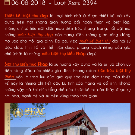
06-08-2018
Lượt Xem: 2394
Thiết kế biệt thự đẹp
là loại hình nhà ở được thiết kế và xây
dựng trên một không gian tương đối hoàn thiện và biệt lập,
không chỉ sở hữu một diện mạo kiến trúc khang trang, nổi bật mà
những
mẫu biệt thự đẹp
còn mang đến không gian sống đáng
mơ ước cho mỗi gia đình. Do đó, việc
thiết kế biệt thự
đòi hỏi sự
độc đáo, tinh tế và thể hiện được phong cách riêng của gia
chủ (nhất là những
mẫu biệt thự kiểu Pháp
đẹp).
Biệt thự kiến trúc Pháp
là xu hướng xây dựng và là sự lựa chọn ưu
tiên hàng đầu của nhiều gia đình. Phong cách
kiến trúc biệt thự
Pháp
vốn là trào lưu của giới quý tộc nên đặc trưng của thiết
kế này là những chi tiết cầu kì, tinh xảo mang vẻ cổ kính, không
những vậy mà khi nhìn tổng thể của thiết kế ta còn thấy được sự
hài hòa, mạnh mẽ và sự bền vững theo thời gian.