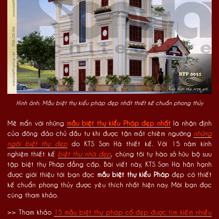
Hình ảnh: Mẫu biệt thự kiểu pháp đẹp nhất thiết kế chuẩn phong thủy
Mê mẩn với những
mẫu biệt thự kiểu Pháp đẹp nhất
là nhận định
của đông đảo chủ đầu tư khi được tận mắt chiêm ngưỡng
những
ngôi biệt thự đẹp
do KTS Sơn Hà thiết kế. Với 15 năm kinh
nghiệm thiết kế
biệt thự nhà đẹp
, chúng tôi tự hào sở hữu bộ sưu
tập biệt thự Pháp đẳng cấp. Bài viết này, KTS Sơn Hà hân hạnh
được giới thiệu tới bạn đọc
mẫu biệt thự kiểu Pháp
đẹp có thiết
kế chuẩn phong thủy được yêu thích nhất hiện nay. Mời bạn đọc
cùng tham khảo.
>> Tham khảo
15 mẫu biệt thự pháp cổ đẹp được tìm kiếm nhiều