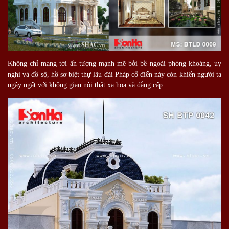
Không chỉ mang tới ấn tượng mạnh mẽ bởi bề ngoài phóng khoáng, uy
nghi và đồ sộ, hồ sơ biệt thự lâu đài Pháp cổ điển này còn khiến người ta
ngây ngất với không gian nội thất xa hoa và đẳng cấp