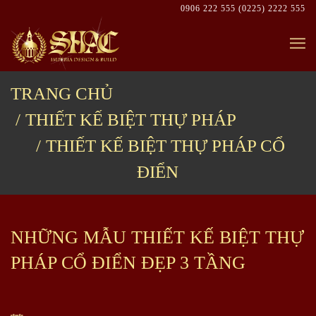
Skip
0906 222 555
(0225) 2222 555
to
content
TRANG CHỦ
THIẾT KẾ BIỆT THỰ PHÁP
THIẾT KẾ BIỆT THỰ PHÁP CỔ
ĐIỂN
NHỮNG MẪU THIẾT KẾ BIỆT THỰ
PHÁP CỔ ĐIỂN ĐẸP 3 TẦNG