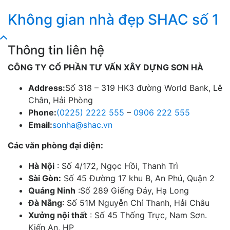
Không gian nhà đẹp SHAC số 1
Thông tin liên hệ
CÔNG TY CỔ PHẦN TƯ VẤN XÂY DỰNG SƠN HÀ
Address:
Số 318 – 319 HK3 đường World Bank, Lê
Chân, Hải Phòng
Phone:
(0225) 2222 555
–
0906 222 555
Email:
sonha@shac.vn
Các văn phòng đại diện:
Hà Nội
: Số 4/172, Ngọc Hồi, Thanh Trì
Sài Gòn:
Số 45 Đường 17 khu B, An Phú, Quận 2
Quảng Ninh
:Số 289 Giếng Đáy, Hạ Long
Đà Nẵng
: Số 51M Nguyễn Chí Thanh, Hải Châu
Xưởng nội thất
: Số 45 Thống Trực, Nam Sơn.
Kiến An, HP