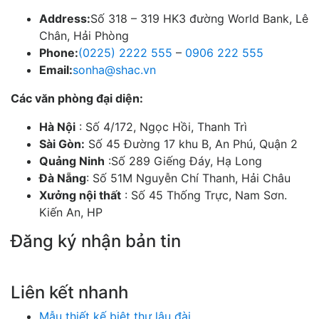
Address:
Số 318 – 319 HK3 đường World Bank, Lê
Chân, Hải Phòng
Phone:
(0225) 2222 555
–
0906 222 555
Email:
sonha@shac.vn
Các văn phòng đại diện:
Hà Nội
: Số 4/172, Ngọc Hồi, Thanh Trì
Sài Gòn:
Số 45 Đường 17 khu B, An Phú, Quận 2
Quảng Ninh
:Số 289 Giếng Đáy, Hạ Long
Đà Nẵng
: Số 51M Nguyễn Chí Thanh, Hải Châu
Xưởng nội thất
: Số 45 Thống Trực, Nam Sơn.
Kiến An, HP
Đăng ký nhận bản tin
Chúng tôi sẽ gửi cho bạn những mẫu nhà đẹp hàng tuần và các chương trình
khuyến mãi đặc biệt.
Liên kết nhanh
Mẫu thiết kế biệt thự lâu đài