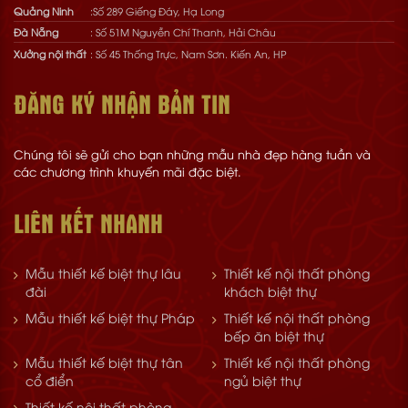
Quảng Ninh
:Số 289 Giếng Đáy, Hạ Long
Đà Nẵng
: Số 51M Nguyễn Chí Thanh, Hải Châu
Xưởng nội thất
: Số 45 Thống Trực, Nam Sơn. Kiến An, HP
ĐĂNG KÝ NHẬN BẢN TIN
Chúng tôi sẽ gửi cho bạn những mẫu nhà đẹp hàng tuần và
các chương trình khuyến mãi đặc biệt.
LIÊN KẾT NHANH
Mẫu thiết kế biệt thự lâu
Thiết kế nội thất phòng
đài
khách biệt thự
Mẫu thiết kế biệt thự Pháp
Thiết kế nội thất phòng
bếp ăn biệt thự
Mẫu thiết kế biệt thự tân
Thiết kế nội thất phòng
cổ điển
ngủ biệt thự
Thiết kế nội thất phòng