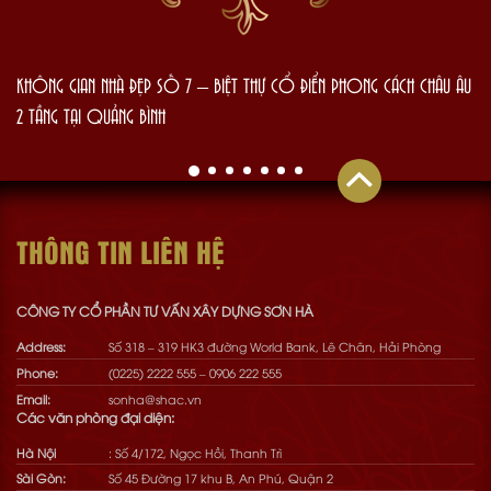
KHÔNG GIAN NHÀ ĐẸP SỐ 7 – BIỆT THỰ CỔ ĐIỂN PHONG CÁCH CHÂU ÂU
2 TẦNG TẠI QUẢNG BÌNH
THÔNG TIN LIÊN HỆ
CÔNG TY CỔ PHẦN TƯ VẤN XÂY DỰNG SƠN HÀ
Address:
Số 318 – 319 HK3 đường World Bank, Lê Chân, Hải Phòng
Phone:
(0225) 2222 555
–
0906 222 555
Email:
sonha@shac.vn
Các văn phòng đại diện:
Hà Nội
: Số 4/172, Ngọc Hồi, Thanh Trì
Sài Gòn:
Số 45 Đường 17 khu B, An Phú, Quận 2