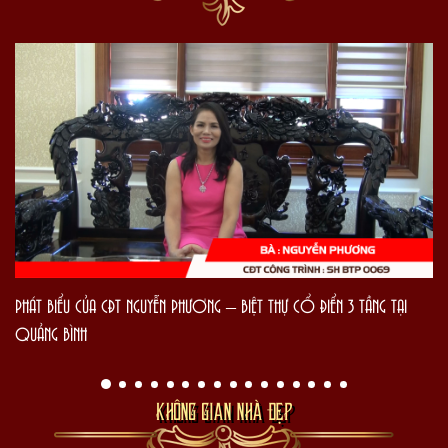
PHÁT BIỂU CỦA CĐT NGUYỄN PHƯƠNG – BIỆT THỰ CỔ ĐIỂN 3 TẦNG TẠI
QUẢNG BÌNH
KHÔNG GIAN NHÀ ĐẸP