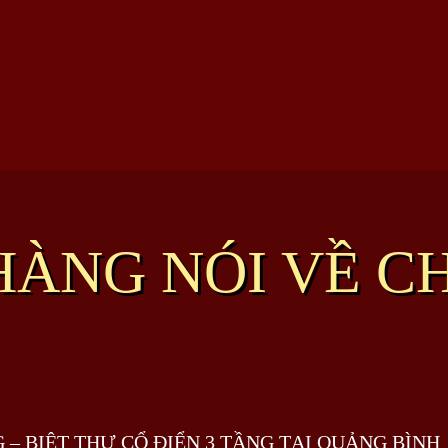
ÀNG NÓI VỀ C
– BIỆT THỰ CỔ ĐIỂN 3 TẦNG TẠI QUẢNG BÌNH