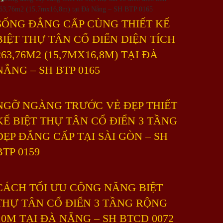
SỐNG ĐẲNG CẤP CÙNG THIẾT KẾ
BIỆT THỰ TÂN CỔ ĐIỂN DIỆN TÍCH
263,76M2 (15,7MX16,8M) TẠI ĐÀ
NẴNG – SH BTP 0165
NGỠ NGÀNG TRƯỚC VẺ ĐẸP THIẾT
KẾ BIỆT THỰ TÂN CỔ ĐIỂN 3 TẦNG
ĐẸP ĐẲNG CẤP TẠI SÀI GÒN – SH
BTP 0159
CÁCH TỐI ƯU CÔNG NĂNG BIỆT
THỰ TÂN CỔ ĐIỂN 3 TẦNG RỘNG
10M TẠI ĐÀ NẴNG – SH BTCD 0072