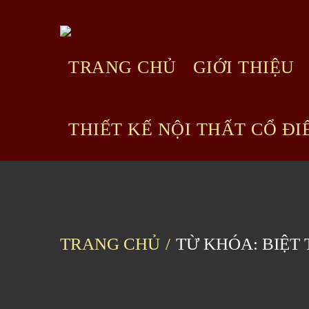
Skip
to
content
TRANG CHỦ
GIỚI THIỆU
THIẾT KẾ NỘI THẤT CỔ ĐI
TRANG CHỦ
TỪ KHÓA: BIỆT