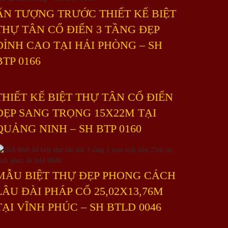
ẤN TƯỢNG TRƯỚC THIẾT KẾ BIỆT
THỰ TÂN CỔ ĐIỂN 3 TẦNG ĐẸP
ĐỈNH CAO TẠI HẢI PHÒNG – SH
BTP 0166
THIẾT KẾ BIỆT THỰ TÂN CỔ ĐIỂN
ĐẸP SANG TRỌNG 15X22M TẠI
QUẢNG NINH – SH BTP 0160
MẪU BIỆT THỰ ĐẸP PHONG CÁCH
LÂU ĐÀI PHÁP CỔ 25,02X13,76M
TẠI VĨNH PHÚC – SH BTLD 0046