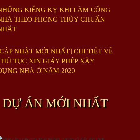
NHỮNG KIÊNG KỴ KHI LÀM CỔNG
NHÀ THEO PHONG THỦY CHUẨN
NHẤT
[CẬP NHẬT MỚI NHẤT] CHI TIẾT VỀ
THỦ TỤC XIN GIẤY PHÉP XÂY
DỰNG NHÀ Ở NĂM 2020
DỰ ÁN MỚI NHẤT