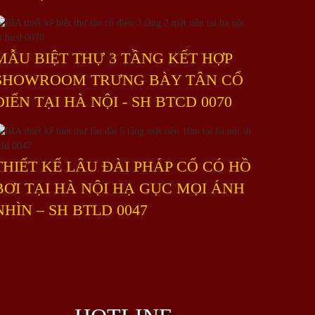
MẪU BIỆT THỰ 3 TẦNG KẾT HỢP
SHOWROOM TRƯNG BÀY TÂN CỔ
ĐIỂN TẠI HÀ NỘI - SH BTCD 0070
THIẾT KẾ LÂU ĐÀI PHÁP CỔ CÓ HỒ
BƠI TẠI HÀ NỘI HẠ GỤC MỌI ÁNH
NHÌN – SH BTLD 0047