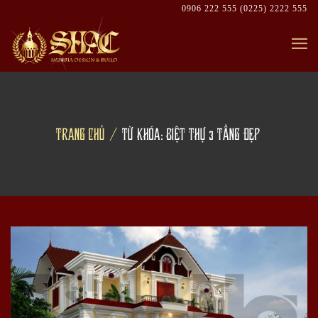
Skip
0906 222 555
(0225) 2222 555
to
content
TRANG CHỦ
TỪ KHÓA: BIỆT THỰ 3 TẦNG ĐẸP