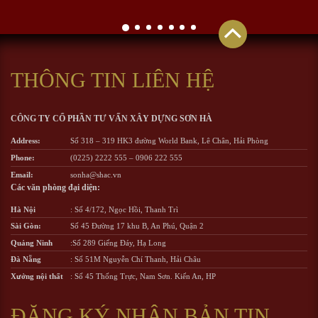
THÔNG TIN LIÊN HỆ
CÔNG TY CỔ PHẦN TƯ VẤN XÂY DỰNG SƠN HÀ
Address:
Số 318 – 319 HK3 đường World Bank, Lê Chân, Hải Phòng
Phone:
(0225) 2222 555
–
0906 222 555
Email:
sonha@shac.vn
Các văn phòng đại diện:
Hà Nội
: Số 4/172, Ngọc Hồi, Thanh Trì
Sài Gòn:
Số 45 Đường 17 khu B, An Phú, Quận 2
Quảng Ninh
:Số 289 Giếng Đáy, Hạ Long
Đà Nẵng
: Số 51M Nguyễn Chí Thanh, Hải Châu
Xưởng nội thất
: Số 45 Thống Trực, Nam Sơn. Kiến An, HP
ĐĂNG KÝ NHẬN BẢN TIN