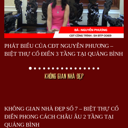
PHÁT BIỂU CỦA CĐT NGUYỄN PHƯƠNG –
BIỆT THỰ CỔ ĐIỂN 3 TẦNG TẠI QUẢNG BÌNH
KHÔNG GIAN NHÀ ĐẸP
KHÔNG GIAN NHÀ ĐẸP SỐ 7 – BIỆT THỰ CỔ
ĐIỂN PHONG CÁCH CHÂU ÂU 2 TẦNG TẠI
QUẢNG BÌNH