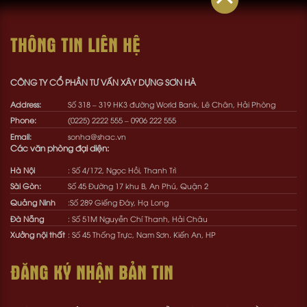
THÔNG TIN LIÊN HỆ
CÔNG TY CỔ PHẦN TƯ VẤN XÂY DỰNG SƠN HÀ
Address:
Số 318 – 319 HK3 đường World Bank, Lê Chân, Hải Phòng
Phone:
(0225) 2222 555
–
0906 222 555
Email:
sonha@shac.vn
Các văn phòng đại diện:
Hà Nội
: Số 4/172, Ngọc Hồi, Thanh Trì
Sài Gòn:
Số 45 Đường 17 khu B, An Phú, Quận 2
Quảng Ninh
:Số 289 Giếng Đáy, Hạ Long
Đà Nẵng
: Số 51M Nguyễn Chí Thanh, Hải Châu
Xưởng nội thất
: Số 45 Thống Trực, Nam Sơn. Kiến An, HP
ĐĂNG KÝ NHẬN BẢN TIN