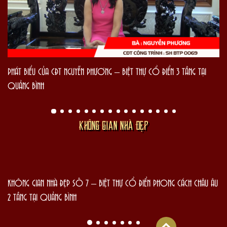
PHÁT BIỂU CỦA CĐT NGUYỄN PHƯƠNG – BIỆT THỰ CỔ ĐIỂN 3 TẦNG TẠI
QUẢNG BÌNH
KHÔNG GIAN NHÀ ĐẸP
KHÔNG GIAN NHÀ ĐẸP SỐ 7 – BIỆT THỰ CỔ ĐIỂN PHONG CÁCH CHÂU ÂU
2 TẦNG TẠI QUẢNG BÌNH