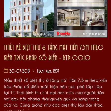
THIẾT KẾ BIỆT THỰ 6 TẦNG MẶT TIỀN 7,5M THEO
KIẾN TRÚC PHÁP CỔ ĐIỂN - BTP 0010
20-07-2015
Lượt xem: 1837
Mẫu thiết kế biệt thự 6 tầng mặt tiền 7,5 m theo kiến
trúc Pháp cổ điển xuất hiện trên con phố tấp nập
tại TP. Thái Bình thu hút mọi ánh nhìn của người dân
nơi đây bởi phong thái quyến quý và sang trọng
của nó. Cũng giống như các biệt thự lâu đài khác,
ngôi biệt […]