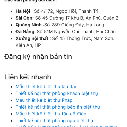
Hà Nội
: Số 4/172, Ngọc Hồi, Thanh Trì
Sài Gòn:
Số 45 Đường 17 khu B, An Phú, Quận 2
Quảng Ninh
:Số 289 Giếng Đáy, Hạ Long
Đà Nẵng
: Số 51M Nguyễn Chí Thanh, Hải Châu
Xưởng nội thất
: Số 45 Thống Trực, Nam Sơn.
Kiến An, HP
Đăng ký nhận bản tin
Chúng tôi sẽ gửi cho bạn những mẫu nhà đẹp hàng tuần và các chương trình
khuyến mãi đặc biệt.
Liên kết nhanh
Mẫu thiết kế biệt thự lâu đài
Thiết kế nội thất phòng khách biệt thự
Mẫu thiết kế biệt thự Pháp
Thiết kế nội thất phòng bếp ăn biệt thự
Mẫu thiết kế biệt thự tân cổ điển
Thiết kế nội thất phòng ngủ biệt thự