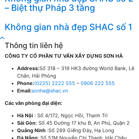
– Biệt thự Pháp 3 tầng
Không gian nhà đẹp SHAC số 1
Thông tin liên hệ
CÔNG TY CỔ PHẦN TƯ VẤN XÂY DỰNG SƠN HÀ
Address:
Số 318 – 319 HK3 đường World Bank, Lê
Chân, Hải Phòng
Phone:
(0225) 2222 555
–
0906 222 555
Email:
sonha@shac.vn
Các văn phòng đại diện:
Hà Nội
: Số 4/172, Ngọc Hồi, Thanh Trì
Sài Gòn:
Số 45 Đường 17 khu B, An Phú, Quận 2
Quảng Ninh
:Số 289 Giếng Đáy, Hạ Long
Đà Nẵng
: Số 51M Nguyễn Chí Thanh, Hải Châu