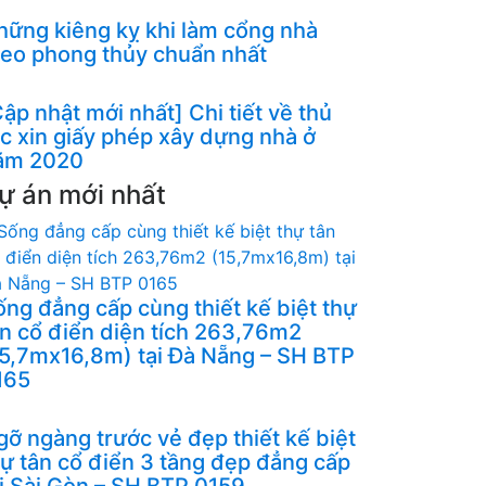
hững kiêng kỵ khi làm cổng nhà
heo phong thủy chuẩn nhất
ập nhật mới nhất] Chi tiết về thủ
ục xin giấy phép xây dựng nhà ở
ăm 2020
ự án mới nhất
ống đẳng cấp cùng thiết kế biệt thự
ân cổ điển diện tích 263,76m2
15,7mx16,8m) tại Đà Nẵng – SH BTP
165
gỡ ngàng trước vẻ đẹp thiết kế biệt
hự tân cổ điển 3 tầng đẹp đẳng cấp
ại Sài Gòn – SH BTP 0159