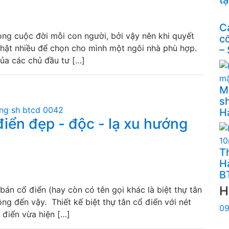
C
rong cuộc đời mỗi con người, bởi vậy nên khi quyết
c
thật nhiều để chọn cho mình một ngôi nhà phù hợp.
–
ủa các chủ đầu tư […]
M
s
H
điển đẹp - độc - lạ xu hướng
Th
H
B
H
bán cổ điển (hay còn có tên gọi khác là biệt thự tân
ộng đến vậy. Thiết kế biệt thự tân cổ điển với nét
09
điển vừa hiện […]