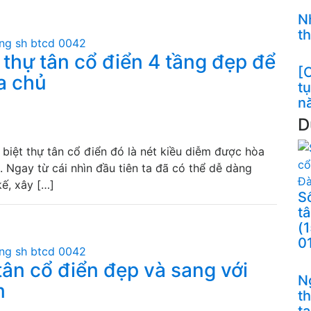
N
t
thự tân cổ điển 4 tầng đẹp để
[C
ia chủ
t
n
D
biệt thự tân cổ điển đó là nét kiều diễm được hòa
i. Ngay từ cái nhìn đầu tiên ta đã có thể dễ dàng
kế, xây […]
S
t
(
0
tân cổ điển đẹp và sang với
N
m
t
t