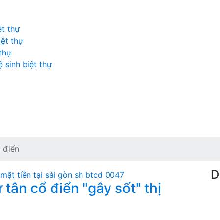
ệt thự
iệt thự
 thự
 sinh biệt thự
ổ điển
D
tân cổ điển "gây sốt" thị