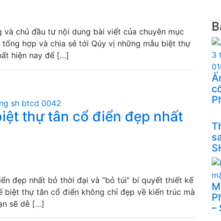
B
và chủ đầu tư nội dung bài viết của chuyên mục
n tổng hợp và chia sẻ tới Qúy vị những mẫu biệt thự
hất hiện nay để […]
Ấn
cổ
P
ệt thự tân cổ điển đẹp nhất
Th
s
S
 đẹp nhất bỏ thời đại và “bỏ túi” bí quyết thiết kế
M
 biệt thự tân cổ điển không chỉ đẹp về kiến trúc mà
P
ạn sẽ dễ […]
–