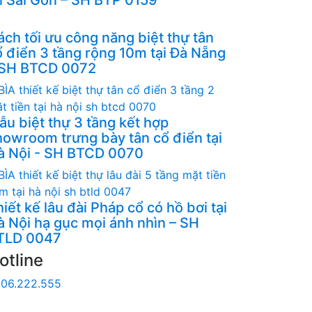
ách tối ưu công năng biệt thự tân
ổ điển 3 tầng rộng 10m tại Đà Nẵng
 SH BTCD 0072
ẫu biệt thự 3 tầng kết hợp
howroom trưng bày tân cổ điển tại
à Nội - SH BTCD 0070
iết kế lâu đài Pháp cổ có hồ bơi tại
à Nội hạ gục mọi ánh nhìn – SH
TLD 0047
otline
06.222.555