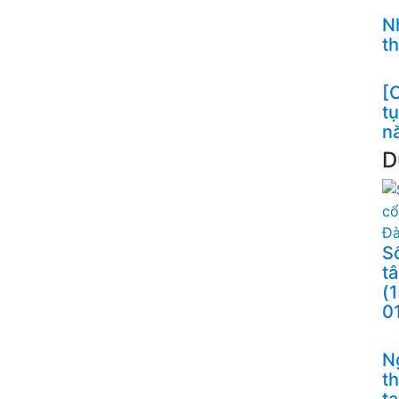
N
t
[C
t
n
D
S
t
(
0
N
t
t