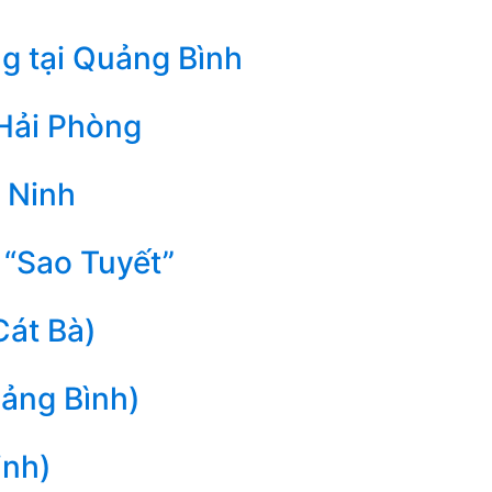
g tại Quảng Bình
 Hải Phòng
 Ninh
 “Sao Tuyết”
Cát Bà)
uảng Bình)
inh)