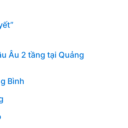
yết”
âu Âu 2 tầng tại Quảng
ng Bình
g
p