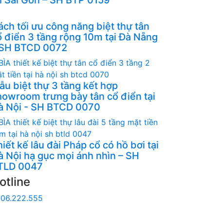
ách tối ưu công năng biệt thự tân
ổ điển 3 tầng rộng 10m tại Đà Nẵng
 SH BTCD 0072
ẫu biệt thự 3 tầng kết hợp
howroom trưng bày tân cổ điển tại
à Nội - SH BTCD 0070
iết kế lâu đài Pháp cổ có hồ bơi tại
à Nội hạ gục mọi ánh nhìn – SH
TLD 0047
otline
06.222.555