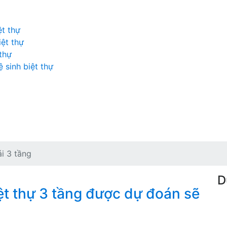
ệt thự
iệt thự
 thự
 sinh biệt thự
ái 3 tầng
D
ệt thự 3 tầng được dự đoán sẽ