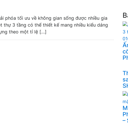
B
iải phóa tối ưu về không gian sống được nhiều gia
ệt thự 3 tầng có thể thiết kế mang nhiều kiểu dáng
ng theo một tỉ lệ […]
Ấn
cổ
P
Th
s
S
M
P
–