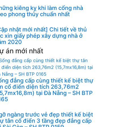
hững kiêng kỵ khi làm cổng nhà
heo phong thủy chuẩn nhất
ập nhật mới nhất] Chi tiết về thủ
ục xin giấy phép xây dựng nhà ở
ăm 2020
ự án mới nhất
ống đẳng cấp cùng thiết kế biệt thự
ân cổ điển diện tích 263,76m2
15,7mx16,8m) tại Đà Nẵng – SH BTP
165
gỡ ngàng trước vẻ đẹp thiết kế biệt
hự tân cổ điển 3 tầng đẹp đẳng cấp
ại Sài Gòn – SH BTP 0159