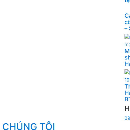
C
c
–
M
s
H
Th
H
B
H
09
 CHÚNG TÔI