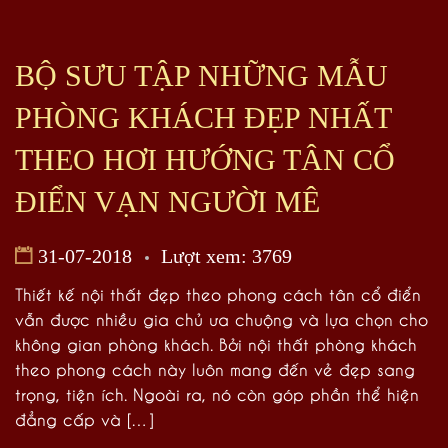
BỘ SƯU TẬP NHỮNG MẪU
PHÒNG KHÁCH ĐẸP NHẤT
THEO HƠI HƯỚNG TÂN CỔ
ĐIỂN VẠN NGƯỜI MÊ
31-07-2018
Lượt xem: 3769
Thiết kế nội thất đẹp theo phong cách tân cổ điển
vẫn được nhiều gia chủ ưa chuộng và lựa chọn cho
không gian phòng khách. Bởi nội thất phòng khách
theo phong cách này luôn mang đến vẻ đẹp sang
trọng, tiện ích. Ngoài ra, nó còn góp phần thể hiện
đẳng cấp và […]