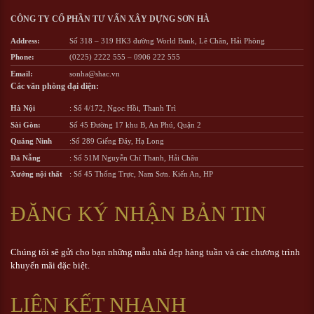
CÔNG TY CỔ PHẦN TƯ VẤN XÂY DỰNG SƠN HÀ
Address:
Số 318 – 319 HK3 đường World Bank, Lê Chân, Hải Phòng
Phone:
(0225) 2222 555
–
0906 222 555
Email:
sonha@shac.vn
Các văn phòng đại diện:
Hà Nội
: Số 4/172, Ngọc Hồi, Thanh Trì
Sài Gòn:
Số 45 Đường 17 khu B, An Phú, Quận 2
Quảng Ninh
:Số 289 Giếng Đáy, Hạ Long
Đà Nẵng
: Số 51M Nguyễn Chí Thanh, Hải Châu
Xưởng nội thất
: Số 45 Thống Trực, Nam Sơn. Kiến An, HP
ĐĂNG KÝ NHẬN BẢN TIN
Chúng tôi sẽ gửi cho bạn những mẫu nhà đẹp hàng tuần và các chương trình
khuyến mãi đặc biệt.
LIÊN KẾT NHANH