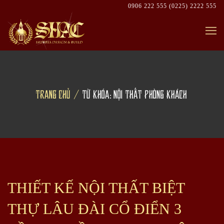
Skip
0906 222 555
(0225) 2222 555
to
content
TRANG CHỦ
TỪ KHÓA: NỘI THẤT PHÒNG KHÁCH
THIẾT KẾ NỘI THẤT BIỆT
THỰ LÂU ĐÀI CỔ ĐIỂN 3