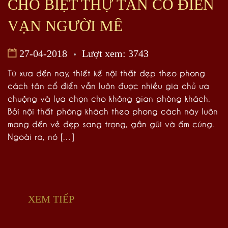
CHO BIỆT THỰ TÂN CỔ ĐIỂN
VẠN NGƯỜI MÊ
27-04-2018
Lượt xem: 3743
Từ xưa đến nay, thiết kế nội thất đẹp theo phong
cách tân cổ điển vẫn luôn được nhiều gia chủ ưa
chuộng và lựa chọn cho không gian phòng khách.
Bởi nội thất phòng khách theo phong cách này luôn
mang đến vẻ đẹp sang trọng, gần gũi và ấm cúng.
Ngoài ra, nó […]
XEM TIẾP