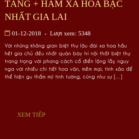
TẦNG + HẦM XA HOA BẬC
NHẤT GIA LAI
01-12-2018
Lượt xem: 5348
Với những không gian biệt thự lâu đài xa hoa hầu
hết gia chủ đều nhất quán bày trí nội thất biệt thự
trang trọng với phong cách cổ điển lộng lẫy, nguy
nga với nhiều chi tiết hoa văn, mềm mại, tinh xảo để
thể hiện gu thẩm mỹ tinh tường, cũng như sự […]
XEM TIẾP