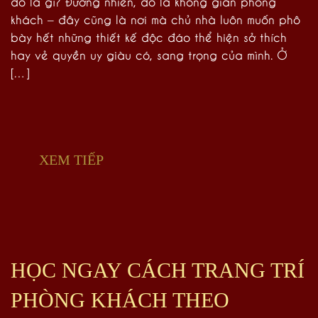
đó là gì? Đương nhiên, đó là không gian phòng
khách – đây cũng là nơi mà chủ nhà luôn muốn phô
bày hết những thiết kế độc đáo thể hiện sở thích
hay vẻ quyền uy giàu có, sang trọng của mình. Ở
[…]
XEM TIẾP
HỌC NGAY CÁCH TRANG TRÍ
PHÒNG KHÁCH THEO