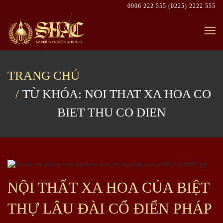
Skip
0906 222 555
(0225) 2222 555
to
content
TRANG CHỦ
TỪ KHÓA: NOI THAT XA HOA CO
BIET THU CO DIEN
NỘI THẤT XA HOA CỦA BIỆT
THỰ LÂU ĐÀI CỔ ĐIỂN PHÁP