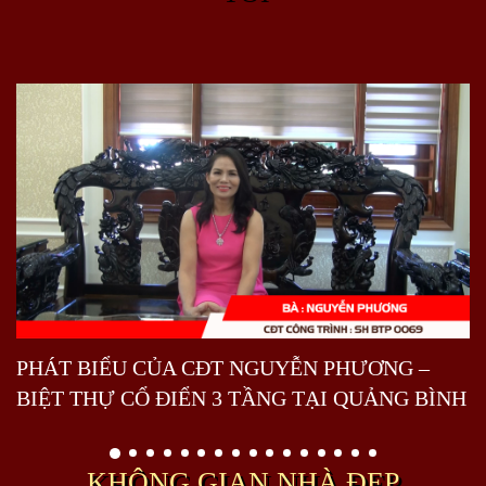
PHÁT BIỂU CỦA CĐT NGUYỄN PHƯƠNG –
BIỆT THỰ CỔ ĐIỂN 3 TẦNG TẠI QUẢNG BÌNH
KHÔNG GIAN NHÀ ĐẸP