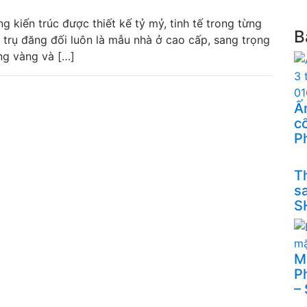
ng kiến trúc được thiết kế tỷ mỷ, tinh tế trong từng
B
 trụ đăng đối luôn là mẫu nhà ở cao cấp, sang trọng
ng vàng và […]
Ấn
cổ
P
Th
s
S
M
P
–