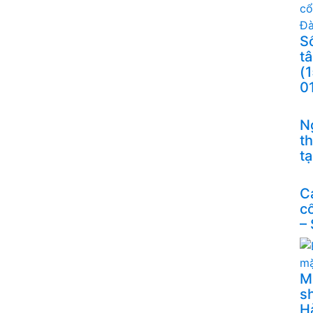
S
t
(
0
N
t
t
C
c
–
M
s
H