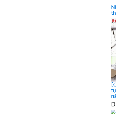
N
t
[C
t
n
D