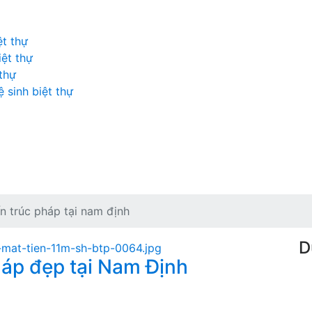
ệt thự
iệt thự
 thự
 sinh biệt thự
ến trúc pháp tại nam định
D
háp đẹp tại Nam Định