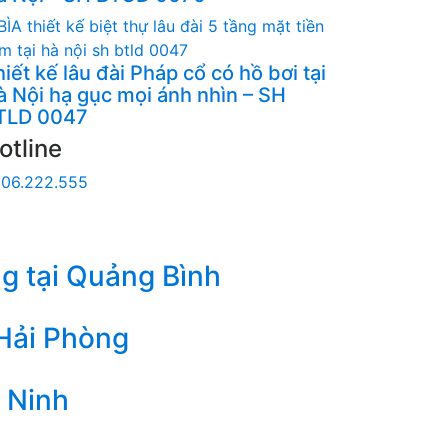
iết kế lâu đài Pháp cổ có hồ bơi tại
à Nội hạ gục mọi ánh nhìn – SH
TLD 0047
otline
06.222.555
g tại Quảng Bình
 Hải Phòng
 Ninh