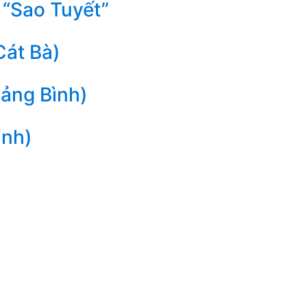
 “Sao Tuyết”
Cát Bà)
uảng Bình)
inh)