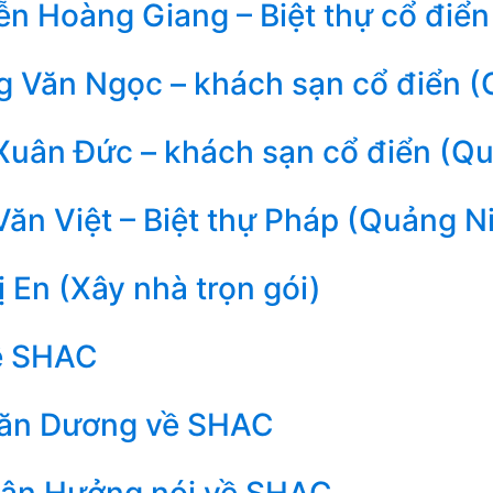
n Hoàng Giang – Biệt thự cổ điển
 Văn Ngọc – khách sạn cổ điển (
Xuân Đức – khách sạn cổ điển (Q
ăn Việt – Biệt thự Pháp (Quảng N
 En (Xây nhà trọn gói)
ề SHAC
ăn Dương về SHAC
uân Hưởng nói về SHAC