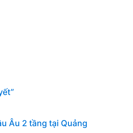
yết”
âu Âu 2 tầng tại Quảng