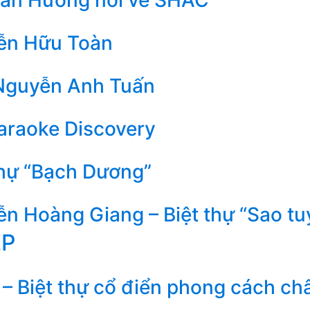
ễn Hữu Toàn
Nguyễn Anh Tuấn
araoke Discovery
thự “Bạch Dương”
n Hoàng Giang – Biệt thự “Sao tu
ẸP
– Biệt thự cổ điển phong cách ch