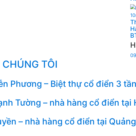
Th
H
B
H
09
 CHÚNG TÔI
n Phương – Biệt thự cổ điển 3 tần
nh Tường – nhà hàng cổ điển tại
yền – nhà hàng cổ điển tại Quảng