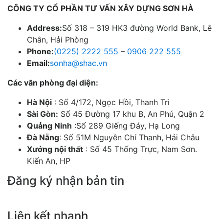
CÔNG TY CỔ PHẦN TƯ VẤN XÂY DỰNG SƠN HÀ
Address:
Số 318 – 319 HK3 đường World Bank, Lê
Chân, Hải Phòng
Phone:
(0225) 2222 555
–
0906 222 555
Email:
sonha@shac.vn
Các văn phòng đại diện:
Hà Nội
: Số 4/172, Ngọc Hồi, Thanh Trì
Sài Gòn:
Số 45 Đường 17 khu B, An Phú, Quận 2
Quảng Ninh
:Số 289 Giếng Đáy, Hạ Long
Đà Nẵng
: Số 51M Nguyễn Chí Thanh, Hải Châu
Xưởng nội thất
: Số 45 Thống Trực, Nam Sơn.
Kiến An, HP
Đăng ký nhận bản tin
Chúng tôi sẽ gửi cho bạn những mẫu nhà đẹp hàng tuần và các chương trình
khuyến mãi đặc biệt.
Liên kết nhanh