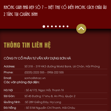
KHÔNG GIAN NHÀ ĐẸP SỐ 7 – BIỆT THỰ CỔ ĐIỂN PHONG CÁCH CHÂU ÂU
2 TẦNG TẠI QUẢNG BÌNH
THÔNG TIN LIÊN HỆ
CÔNG TY CỔ PHẦN TƯ VẤN XÂY DỰNG SƠN HÀ
Address:
Số 318 – 319 HK3 đường World Bank, Lê Chân, Hải Phòng
Phone:
(0225) 2222 555
–
0906 222 555
Email:
sonha@shac.vn
Các văn phòng đại diện:
Hà Nội
: Số 4/172, Ngọc Hồi, Thanh Trì
Sài Gòn:
Số 45 Đường 17 khu B, An Phú, Quận 2
Quảng Ninh
:Số 289 Giếng Đáy, Hạ Long
Đà Nẵng
: Số 51M Nguyễn Chí Thanh, Hải Châu