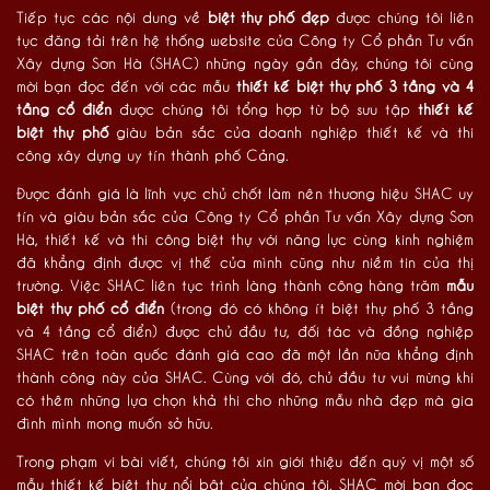
Tiếp tục các nội dung về
biệt thự phố đẹp
được chúng tôi liên
tục đăng tải trên hệ thống website của Công ty Cổ phần Tư vấn
Xây dựng Sơn Hà (SHAC) những ngày gần đây, chúng tôi cùng
mời bạn đọc đến với các mẫu
thiết kế biệt thự phố 3 tầng và 4
tầng cổ điển
được chúng tôi tổng hợp từ bộ sưu tập
thiết kế
biệt thự phố
giàu bản sắc của doanh nghiệp thiết kế và thi
công xây dựng uy tín thành phố Cảng.
Được đánh giá là lĩnh vực chủ chốt làm nên thương hiệu SHAC uy
tín và giàu bản sắc của Công ty Cổ phần Tư vấn Xây dựng Sơn
Hà, thiết kế và thi công biệt thự với năng lực cùng kinh nghiệm
đã khẳng định được vị thế của mình cũng như niềm tin của thị
trường. Việc SHAC liên tục trình làng thành công hàng trăm
mẫu
biệt thự phố cổ điển
(trong đó có không ít biệt thự phố 3 tầng
và 4 tầng cổ điển) được chủ đầu tư, đối tác và đồng nghiệp
SHAC trên toàn quốc đánh giá cao đã một lần nữa khẳng định
thành công này của SHAC. Cùng với đó, chủ đầu tư vui mừng khi
có thêm những lựa chọn khả thi cho những mẫu nhà đẹp mà gia
đình mình mong muốn sở hữu.
Trong phạm vi bài viết, chúng tôi xin giới thiệu đến quý vị một số
mẫu thiết kế biệt thự nổi bật của chúng tôi. SHAC mời bạn đọc