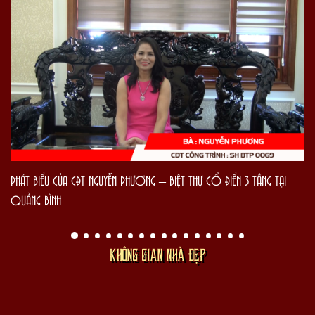
PHÁT BIỂU CỦA CĐT NGUYỄN PHƯƠNG – BIỆT THỰ CỔ ĐIỂN 3 TẦNG TẠI
QUẢNG BÌNH
KHÔNG GIAN NHÀ ĐẸP