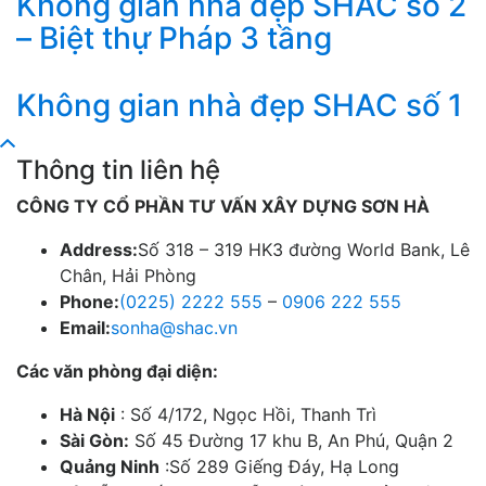
Không gian nhà đẹp SHAC số 2
– Biệt thự Pháp 3 tầng
Không gian nhà đẹp SHAC số 1
Thông tin liên hệ
CÔNG TY CỔ PHẦN TƯ VẤN XÂY DỰNG SƠN HÀ
Address:
Số 318 – 319 HK3 đường World Bank, Lê
Chân, Hải Phòng
Phone:
(0225) 2222 555
–
0906 222 555
Email:
sonha@shac.vn
Các văn phòng đại diện:
Hà Nội
: Số 4/172, Ngọc Hồi, Thanh Trì
Sài Gòn:
Số 45 Đường 17 khu B, An Phú, Quận 2
Quảng Ninh
:Số 289 Giếng Đáy, Hạ Long