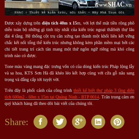
Được xây dựng trên
diện tích 40m x 15
m, với lợi thế mặt tiền rộng phô
diễn toàn bộ những gì tinh túy nhất của kiến trúc ngoại thấtbiệt thự lâu
đài 4 tầng. Hệ thống cột trụ cân xứng tạo thành một khối liên kết vững
chắc kết nối tổng thể kiến trúc nhưng không kém phần mềm mại bởi các
chi tiết trang trí cách tân mang một thứ ngôn ngữ riêng mà khó công
trình nào có được.
Tone màu vàng mang đặc trưng vốn có của dòng kiến trúc Pháp lộng lẫy
và sa hoa, KTS Sơn Hà đã khéo léo kết hợp cùng với cửa gỗ nâu sang
trọng và đẳng cấp tới tuyệt vời.
Trên đây là phối cảnh của công trình
thiết kế biệt thự pháp 3 tầng diện
tích 600m2 - 60m x 15m tại Quảng Ninh - BTP 0014
. Trân trọng cảm ơn
quý khách hàng đã theo dõi bài viết của chúng tôi.
Share: