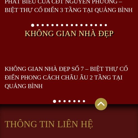
PHÁT BIỂU CỦA CĐT NGUYỄN PHƯƠNG –
BIỆT THỰ CỔ ĐIỂN 3 TẦNG TẠI QUẢNG BÌNH
KHÔNG GIAN NHÀ ĐẸP
KHÔNG GIAN NHÀ ĐẸP SỐ 7 – BIỆT THỰ CỔ
ĐIỂN PHONG CÁCH CHÂU ÂU 2 TẦNG TẠI
QUẢNG BÌNH
THÔNG TIN LIÊN HỆ