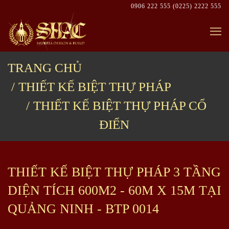
Skip
0906 222 555
(0225) 2222 555
to
content
TRANG CHỦ
THIẾT KẾ BIỆT THỰ PHÁP
THIẾT KẾ BIỆT THỰ PHÁP CỔ
ĐIỂN
THIẾT KẾ BIỆT THỰ PHÁP 3 TẦNG
DIỆN TÍCH 600M2 - 60M X 15M TẠI
QUẢNG NINH - BTP 0014