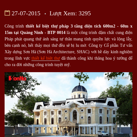
27-07-2015
Lượt Xem: 3295
Công trình
thiết kế biệt thự pháp 3 tầng diện tích 600m2 - 60m x
15m tại Quảng Ninh - BTP 0014
là một công trình đậm chất cung điện
Pháp phát quang thứ ánh sáng tự thân mang tính quyền lực và lộng lẫy,
bên cạnh nó, hết thảy mọi thứ đều sẽ bị lu mờ. Công ty Cổ phần Tư vấn
Xây dựng Sơn Hà (Sơn Hà Architecture, SHAC) với bề dày kinh nghiệm
trong lĩnh vực
thiết kế biệt thự
đã thành công khi thăng hoa ý tưởng để
cho ra đời những công trình tuyệt mỹ.