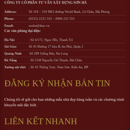
CÔNG TY CỔ PHẦN TƯ VẤN XÂY DỰNG SƠN HÀ
Address:
Số 318 – 319 HK3 đường World Bank, Lê Chân, Hải Phòng
Phone:
(0225) 2222 555
–
0906 222 555
Email:
sonha@shac.vn
Các văn phòng đại diện:
Hà Nội
: Số 4/172, Ngọc Hồi, Thanh Trì
Sài Gòn:
Số 45 Đường 17 khu B, An Phú, Quận 2
Quảng Ninh
:Số 289 Giếng Đáy, Hạ Long
Đà Nẵng
: Số 51M Nguyễn Chí Thanh, Hải Châu
Xưởng nội thất
: Số 45 Thống Trực, Nam Sơn. Kiến An, HP
ĐĂNG KÝ NHẬN BẢN TIN
Chúng tôi sẽ gửi cho bạn những mẫu nhà đẹp hàng tuần và các chương trình
khuyến mãi đặc biệt.
LIÊN KẾT NHANH