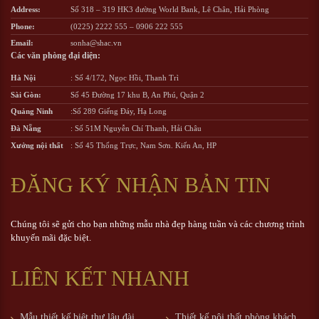
Address:
Số 318 – 319 HK3 đường World Bank, Lê Chân, Hải Phòng
Phone:
(0225) 2222 555
–
0906 222 555
Email:
sonha@shac.vn
Các văn phòng đại diện:
Hà Nội
: Số 4/172, Ngọc Hồi, Thanh Trì
Sài Gòn:
Số 45 Đường 17 khu B, An Phú, Quận 2
Quảng Ninh
:Số 289 Giếng Đáy, Hạ Long
Đà Nẵng
: Số 51M Nguyễn Chí Thanh, Hải Châu
Xưởng nội thất
: Số 45 Thống Trực, Nam Sơn. Kiến An, HP
ĐĂNG KÝ NHẬN BẢN TIN
Chúng tôi sẽ gửi cho bạn những mẫu nhà đẹp hàng tuần và các chương trình
khuyến mãi đặc biệt.
LIÊN KẾT NHANH
Mẫu thiết kế biệt thự lâu đài
Thiết kế nội thất phòng khách