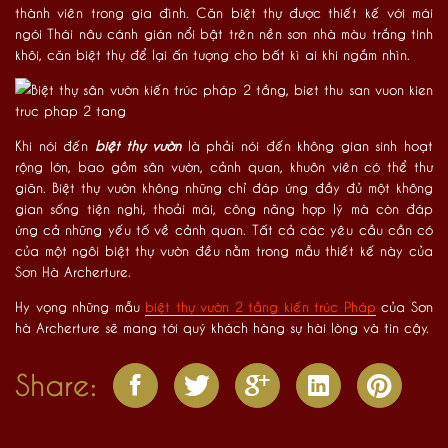
thành viên trong gia đình. Căn biệt thự được thiết kế với mái
ngói Thái nâu cánh gián nổi bật trên nền sơn nhà màu trắng tinh
khôi, căn biệt thự để lại ấn tượng cho bất kì ai khi ngắm nhìn.
Khi nói đến
biệt thự vườn
là phải nói đến không gian sinh hoạt
rộng lớn, bao gồm sân vườn, cảnh quan, khuôn viên có thể thư
giãn. Biệt thự vườn không những chỉ đáp ứng đầy đủ một không
gian sống tiện nghi, thoải mái, công năng hợp lý mà còn đáp
ứng cả những yếu tố về cảnh quan. Tất cả các yêu cầu cần có
của một ngôi biệt thự vườn đều nằm trong mẫu thiết kế này của
Sơn Hà Archerture.
Hy vọng những mẫu
biệt thự vườn 2 tầng kiến trúc Pháp
của Sơn
hà Archerture sẽ mang tới quý khách hàng sự hài lòng và tin cậy.
Share: