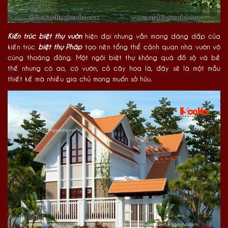
Kiến trúc biệt thự vườn
hiện đại nhưng vẫn mang dáng dấp của
kiến trúc
biệt thự Pháp
tạo nên tổng thể cảnh quan nhà vườn vô
cùng thoáng đãng. Một ngôi biệt thự không quá đồ sộ và bề
thế nhưng có ao, có vườn, cỏ cây hoa lá, đây sẽ là một mẫu
thiết kế mà nhiều gia chủ mong muốn sở hữu.