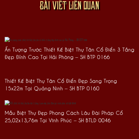
BÀI VIẾT LIÊN QUAN
Ấn Tượng Trước Thiết Kế Biệt Thự Tân Cổ Điển 3 Tầng
Đẹp Đỉnh Cao Tại Hải Phòng – SH BTP 0166
Thiết Kế Biệt Thự Tân Cổ Điển Đẹp Sang Trọng
15x22m Tại Quảng Ninh – SH BTP 0160
Mẫu Biệt Thự Đẹp Phong Cách Lâu Đài Pháp Cổ
25,02x13,76m Tại Vĩnh Phúc – SH BTLD 0046