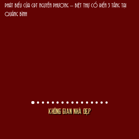
PHÁT BIỂU CỦA CĐT NGUYỄN PHƯƠNG – BIỆT THỰ CỔ ĐIỂN 3 TẦNG TẠI
QUẢNG BÌNH
KHÔNG GIAN NHÀ ĐẸP