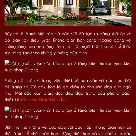
Đây có lẽ là một kiệt tác mà các KTS đã tạo ra bằng khối óc và
đôi bàn tay điêu luyện. Không gian ban công thoáng đãng với
những lẵng hoa treo lộng lẫy, chủ nhân ngôi biệt thự có thể thỏa
sức sáng tạo theo những ý tưởng của mình.
Không cần cầu kì trong việc thiết kế hoa văn và các họa tiết
để trang trí. Cỏ cây, hoa lá đã điểm tô cho sắc đẹp của ngôi
nhà. Mái dốc đơn giản, độc đáo đặc trưng của phong cách
thiết kế
kiến trúc Pháp hiện đại
.
Diện tích sân rộng và độc đáo với gạch ốp, không gian này có
thể là nơi tổ chức các hoạt động thể thao và vui chơi cho các