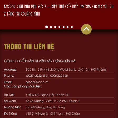
KHÔNG GIAN NHÀ ĐẸP SỐ 7 – BIỆT THỰ CỔ ĐIỂN PHONG CÁCH CHÂU ÂU
2 TẦNG TẠI QUẢNG BÌNH
THÔNG TIN LIÊN HỆ
CÔNG TY CỔ PHẦN TƯ VẤN XÂY DỰNG SƠN HÀ
Address:
Số 318 – 319 HK3 đường World Bank, Lê Chân, Hải Phòng
Phone:
(0225) 2222 555
–
0906 222 555
Email:
sonha@shac.vn
Các văn phòng đại diện:
Hà Nội
: Số 4/172, Ngọc Hồi, Thanh Trì
Sài Gòn:
Số 45 Đường 17 khu B, An Phú, Quận 2
Quảng Ninh
:Số 289 Giếng Đáy, Hạ Long
Đà Nẵng
: Số 51M Nguyễn Chí Thanh, Hải Châu