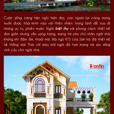
Cuộc sống càng tiện nghi hiện đại, con người lại càng mong
muốn được hòa mình vào với thiên nhiên trong lành để xua đi
những ưu tư, phiền muộn. Ngôi
biệt thự
với phong cách thiết kế
đơn giản nhưng vẫn sang trọng, mang tới cho chủ nhân ngôi nhà
không khí đầm ấm, thoải mái. Đội ngũ KTS của Sơn hà đã thiết kế
hệ thống mái Thái với màu mái ngói đỏ tươi mang tới sức sống
vĩnh cửu cho ngôi nhà.