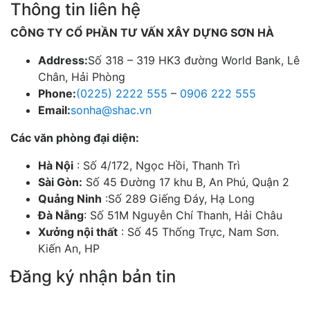
Thông tin liên hệ
CÔNG TY CỔ PHẦN TƯ VẤN XÂY DỰNG SƠN HÀ
Address:
Số 318 – 319 HK3 đường World Bank, Lê
Chân, Hải Phòng
Phone:
(0225) 2222 555
–
0906 222 555
Email:
sonha@shac.vn
Các văn phòng đại diện:
Hà Nội
: Số 4/172, Ngọc Hồi, Thanh Trì
Sài Gòn:
Số 45 Đường 17 khu B, An Phú, Quận 2
Quảng Ninh
:Số 289 Giếng Đáy, Hạ Long
Đà Nẵng
: Số 51M Nguyễn Chí Thanh, Hải Châu
Xưởng nội thất
: Số 45 Thống Trực, Nam Sơn.
Kiến An, HP
Đăng ký nhận bản tin
Chúng tôi sẽ gửi cho bạn những mẫu nhà đẹp hàng tuần và các chương trình