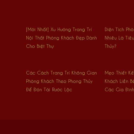
[Mới Nhất] Xu Hướng Trang Trí
Diện Tích Ph
Nội Thất Phòng Khách Đẹp Dành
Nhiêu Là Tiê
Cho Biệt Thự
Thủy?
Các Cách Trang Trí Không Gian
Mẹo Thiết Kế
Phòng Khách Theo Phong Thủy
Khách Liền B
Để Đón Tài Rước Lộc
Các Gia Đình