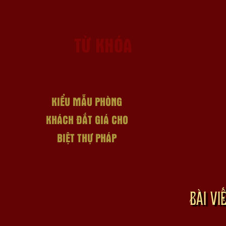
TỪ KHÓA
KIỂU MẪU PHÒNG
KHÁCH ĐẮT GIÁ CHO
BIỆT THỰ PHÁP
BÀI VI