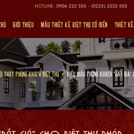
HOTLINE:
0906 222 555
-
(0225) 2222 555
CHỦ
GIỚI THIỆU
MẪU THIẾT KẾ BIỆT THỰ CỔ ĐIỂN
THIẾT KẾ
ỘI THẤT PHÒNG KHÁCH BIỆT THỰ
KIỂU MẪU PHÒNG KHÁCH "ĐẮT GIÁ" 