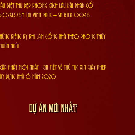
ẪU BIỆT THỰ ĐẸP PHONG CÁCH LÂU ĐÀI PHÁP CỔ
5,02X13,76M TẠI VĨNH PHÚC – SH BTLD 0046
HỮNG KIÊNG KỴ KHI LÀM CỔNG NHÀ THEO PHONG THỦY
HUẨN NHẤT
CẬP NHẬT MỚI NHẤT] CHI TIẾT VỀ THỦ TỤC XIN GIẤY PHÉP
ÂY DỰNG NHÀ Ở NĂM 2020
DỰ ÁN MỚI NHẤT