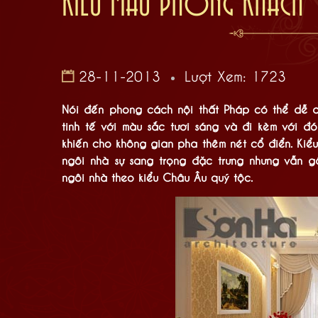
KIỂU MẪU PHÒNG KHÁCH "
28-11-2013
Lượt Xem: 1723
Nói đến phong cách nội thất Pháp có thể dễ d
tinh tế với màu sắc tươi sáng và đi kèm với đó 
khiến cho không gian pha thêm nét cổ điển. Kiể
ngôi nhà sự sang trọng đặc trưng nhưng vẫn g
ngôi nhà theo kiểu Châu Âu quý tộc.