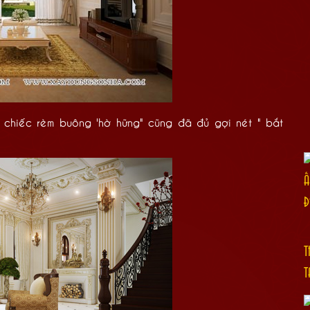
 chiếc rèm buông 'hờ hững" cũng đã đủ gợi nét " bắt
Ấ
Đ
T
T