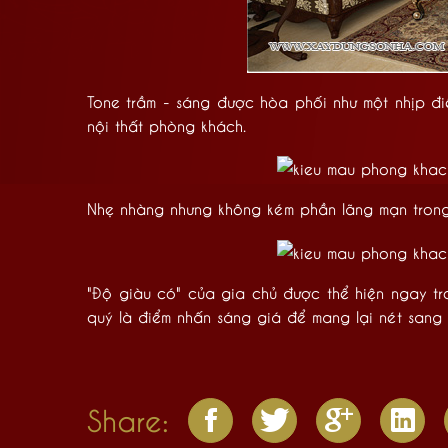
Tone trầm - sáng được hòa phối như một nhịp đ
nội thất phòng khách.
Nhẹ nhàng nhưng không kém phần lãng mạn trong 
"Độ giàu có" của gia chủ được thể hiện ngay tr
quý là điểm nhấn sáng giá để mang lại nét san
Share: