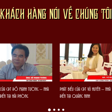
KHÁCH HÀNG NÓI VỀ CHÚNG TÔ
U CỦA CĐT ĐỖ MẠNH TƯỜNG – NHÀ
PHÁT BIỂU CỦA CĐT VŨ HUYỀN – NH
IỂN TẠI HẢI PHÒNG
ĐIỂN TẠI QUẢNG NINH