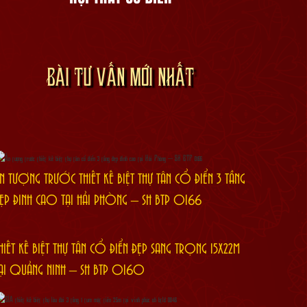
BÀI TƯ VẤN MỚI NHẤT
N TƯỢNG TRƯỚC THIẾT KẾ BIỆT THỰ TÂN CỔ ĐIỂN 3 TẦNG
ẸP ĐỈNH CAO TẠI HẢI PHÒNG – SH BTP 0166
HIẾT KẾ BIỆT THỰ TÂN CỔ ĐIỂN ĐẸP SANG TRỌNG 15X22M
ẠI QUẢNG NINH – SH BTP 0160