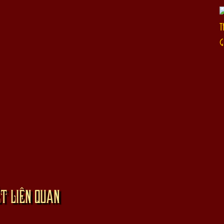
T
G
ẾT LIÊN QUAN