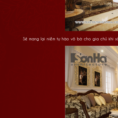
Sẽ mang lại niềm tự hào vô bờ cho gia chủ khi s