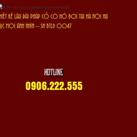
HIẾT KẾ LÂU ĐÀI PHÁP CỔ CÓ HỒ BƠI TẠI HÀ NỘI HẠ
ỤC MỌI ÁNH NHÌN – SH BTLD 0047
HOTLINE
0906.222.555