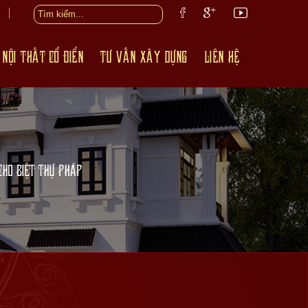
 NỘI THẤT CỔ ĐIỂN
TƯ VẤN XÂY DỰNG
LIÊN HỆ
CHO BIỆT THỰ PHÁP