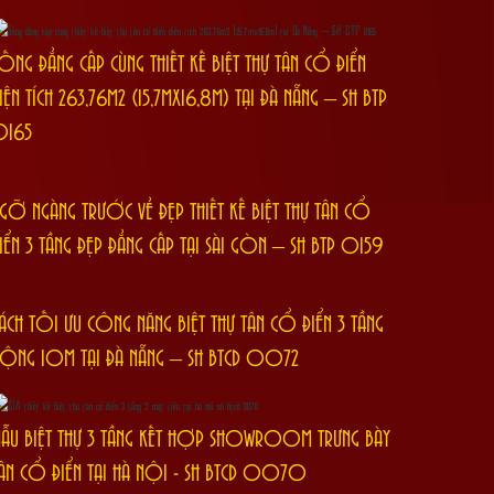
ỐNG ĐẲNG CẤP CÙNG THIẾT KẾ BIỆT THỰ TÂN CỔ ĐIỂN
IỆN TÍCH 263,76M2 (15,7MX16,8M) TẠI ĐÀ NẴNG – SH BTP
0165
GỠ NGÀNG TRƯỚC VẺ ĐẸP THIẾT KẾ BIỆT THỰ TÂN CỔ
IỂN 3 TẦNG ĐẸP ĐẲNG CẤP TẠI SÀI GÒN – SH BTP 0159
ÁCH TỐI ƯU CÔNG NĂNG BIỆT THỰ TÂN CỔ ĐIỂN 3 TẦNG
ỘNG 10M TẠI ĐÀ NẴNG – SH BTCD 0072
ẪU BIỆT THỰ 3 TẦNG KẾT HỢP SHOWROOM TRƯNG BÀY
ÂN CỔ ĐIỂN TẠI HÀ NỘI - SH BTCD 0070