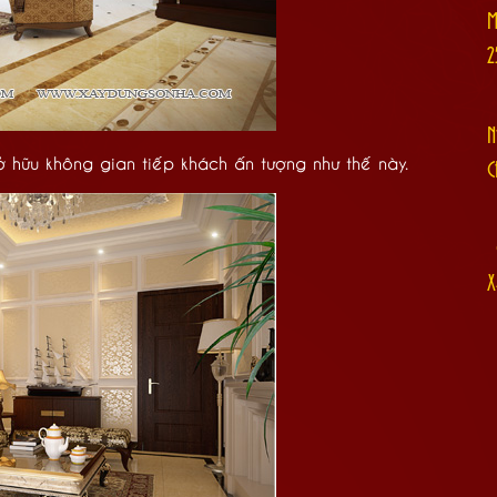
M
2
N
ở hữu không gian tiếp khách ấn tượng như thế này.
C
[
X