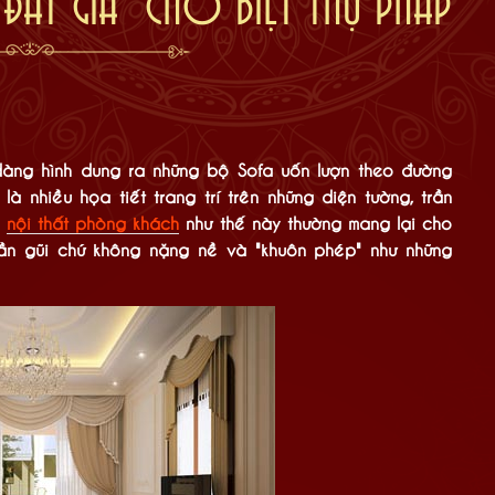
ĐẮT GIÁ" CHO BIỆT THỰ PHÁP
àng hình dung ra những bộ Sofa uốn lượn theo đường
là nhiều họa tiết trang trí trên những diện tường, trần
u
nội thất phòng khách
như thế này thường mang lại cho
ần gũi chứ không nặng nề và "khuôn phép" như những