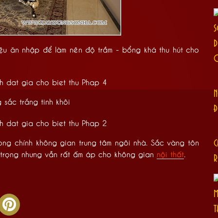
S
D
iệu ăn nhập để làm nên độ trầm - bổng khá thu hút cho
N
sắc trắng tinh khôi
Đ
C
ong chính không gian trung tâm ngôi nhà. Sắc vàng tôn
g trọng nhưng vẫn rất ấm áp cho không gian
nội thất
.
R
M
T