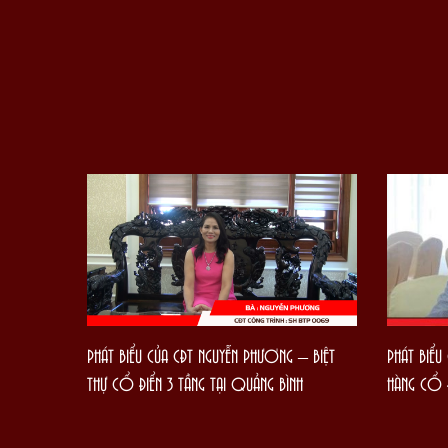
IANG –
PHÁT BIỂ
PHÁT BIỂU CỦA CĐT NGUYỄN PHƯƠNG – BIỆT
HÀNG CỔ Đ
THỰ CỔ ĐIỂN 3 TẦNG TẠI QUẢNG BÌNH