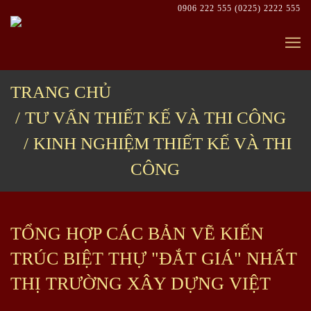
Skip
0906 222 555
(0225) 2222 555
to
content
TRANG CHỦ
TƯ VẤN THIẾT KẾ VÀ THI CÔNG
KINH NGHIỆM THIẾT KẾ VÀ THI
CÔNG
TỔNG HỢP CÁC BẢN VẼ KIẾN
TRÚC BIỆT THỰ "ĐẮT GIÁ" NHẤT
THỊ TRƯỜNG XÂY DỰNG VIỆT