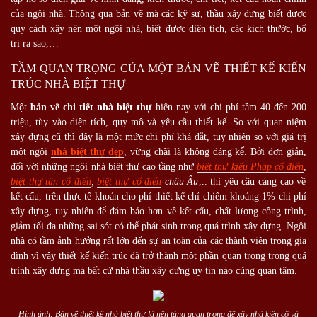
của ngôi nhà. Thông qua bản vẽ mà các kỹ sư, thầu xây dựng biết được
quy cách xây nên một ngôi nhà, biết được diện tích, các kích thước, bố
trí ra sao,…
TẦM QUAN TRỌNG CỦA MỘT BẢN VẼ THIẾT KẾ KIẾN
TRÚC NHÀ BIỆT THỰ
Một
bản vẽ chi tiết nhà biệt thự
hiện nay với chi phí tầm 40 đến 200
triệu, tùy vào diện tích, quy mô và yêu cầu thiết kế. So với quan niệm
xây dựng cũ thì đây là một mức chi phí khá đắt, tuy nhiên so với giá trị
một ngôi
nhà biệt thự đẹp
, vững chãi là không đáng kể. Bởi đơn giản,
đối với những ngôi nhà biệt thự cao tầng như
biệt thự kiểu Pháp cổ điển
,
biệt thự tân cổ điển
,
biệt thự cổ điển
châu Âu
,.. thì yêu cầu càng cao về
kết cấu, trên thực tế khoản cho phí thiết kế chỉ chiếm khoảng 1% chi phí
xây dựng, tuy nhiên để đảm bảo hơn về kết cấu, chất lượng công trình,
giảm tối đa những sai sót có thể phát sinh trong quá trình xây dựng. Ngôi
nhà có tầm ảnh hưởng rất lớn đến sự an toàn của các thành viên trong gia
đình vì vậy thiết kế kiến trúc đã trở thành một phần quan trọng trong quá
trình xây dựng mà bất cứ nhà thầu xây dựng uy tín nào cũng quan tâm.
Hình ảnh: Bản vẽ thiết kế nhà biệt thự là nền tảng quan trọng để xây nhà kiên cố và