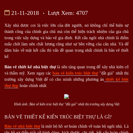
21-11-2018
Lượt Xem: 4707
Xây nhà được coi là việc lớn của đời người, nó không chỉ thể hiện sự
thành công của chính gia chủ mà còn thể hiện trách nhiệm của gia chủ
trong việc xây dựng và bảo vệ gia đình. Kết cấu ngôi nhà chính là điểm
mấu chốt làm nên chất lượng cũng như sự bền vững của căn nhà. Và để
đảm bảo về mặt kết cấu thì vấn đề quan trọng nhất chính là bản vẽ thiết
kế.
Bản vẽ thiết kế nhà biệt thự
là nền tảng quan trọng để xây nhà kiên cố
và thẩm mỹ. Xem ngay các
bản vẽ kiến trúc biệt thự
"đắt giá" nhất thị
trường xây dựng Việt để có cho mình những phương án
thiết kế biệt
thự đẹp
hoàn chỉnh nhất.
Hình ảnh: Bản vẽ kiến trúc biệt thự "đắt giá" nhất thị trường xây dựng Việt
BẢN VẼ THIẾT KẾ KIẾN TRÚC BIỆT THỰ LÀ GÌ?
Bản vẽ nhà biệt thự
là một bộ hồ sơ hoàn chỉnh về toàn bộ ngôi nhà. Là
tập hồ sơ diễn giải về hình dáng, kích thước, chi tiết, kết cấu hoàn chỉnh