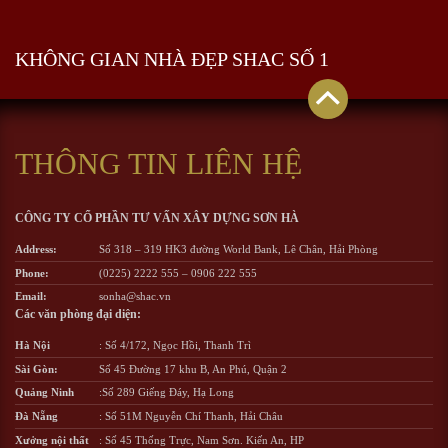
KHÔNG GIAN NHÀ ĐẸP SHAC SỐ 1
THÔNG TIN LIÊN HỆ
CÔNG TY CỔ PHẦN TƯ VẤN XÂY DỰNG SƠN HÀ
Address:
Số 318 – 319 HK3 đường World Bank, Lê Chân, Hải Phòng
Phone:
(0225) 2222 555
–
0906 222 555
Email:
sonha@shac.vn
Các văn phòng đại diện:
Hà Nội
: Số 4/172, Ngọc Hồi, Thanh Trì
Sài Gòn:
Số 45 Đường 17 khu B, An Phú, Quận 2
Quảng Ninh
:Số 289 Giếng Đáy, Hạ Long
Đà Nẵng
: Số 51M Nguyễn Chí Thanh, Hải Châu
Xưởng nội thất
: Số 45 Thống Trực, Nam Sơn. Kiến An, HP