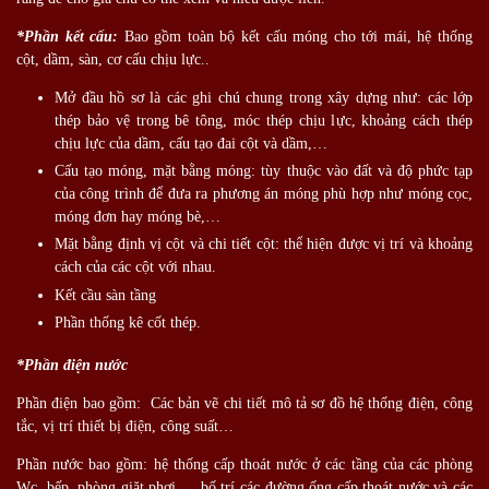
*Phần kết cấu:
Bao gồm toàn bộ kết cấu móng cho tới mái, hệ thống
cột, dầm, sàn, cơ cấu chịu lực..
Mở đầu hồ sơ là các ghi chú chung trong xây dựng như: các lớp
thép bảo vệ trong bê tông, móc thép chịu lực, khoảng cách thép
chịu lực của dầm, cấu tạo đai cột và dầm,…
Cấu tạo móng, mặt bằng móng: tùy thuộc vào đất và độ phức tạp
của công trình để đưa ra phương án móng phù hợp như móng cọc,
móng đơn hay móng bè,…
Mặt bằng định vị cột và chi tiết cột: thể hiện được vị trí và khoảng
cách của các cột với nhau.
Kết cầu sàn tầng
Phần thống kê cốt thép.
*Phần điện nước
Phần điện bao gồm: Các bản vẽ chi tiết mô tả sơ đồ hệ thống điện, công
tắc, vị trí thiết bị điện, công suất…
Phần nước bao gồm: hệ thống cấp thoát nước ở các tầng của các phòng
Wc, bếp, phòng giặt phơi,… bố trí các đường ống cấp thoát nước và các