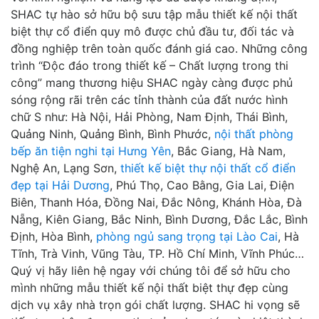
SHAC tự hào sở hữu bộ sưu tập mẫu thiết kế nội thất
biệt thự cổ điển quy mô được chủ đầu tư, đối tác và
đồng nghiệp trên toàn quốc đánh giá cao. Những công
trình “Độc đáo trong thiết kế – Chất lượng trong thi
công” mang thương hiệu SHAC ngày càng được phủ
sóng rộng rãi trên các tỉnh thành của đất nước hình
chữ S như: Hà Nội, Hải Phòng, Nam Định, Thái Bình,
Quảng Ninh, Quảng Bình, Bình Phước,
nội thất phòng
bếp ăn tiện nghi tại Hưng Yên
, Bắc Giang, Hà Nam,
Nghệ An, Lạng Sơn,
thiết kế biệt thự nội thất cổ điển
đẹp tại Hải Dương
, Phú Thọ, Cao Bằng, Gia Lai, Điện
Biên, Thanh Hóa, Đồng Nai, Đắc Nông, Khánh Hòa, Đà
Nẵng, Kiên Giang, Bắc Ninh, Bình Dương, Đắc Lắc, Bình
Định, Hòa Bình,
phòng ngủ sang trọng tại Lào Cai
, Hà
Tĩnh, Trà Vinh, Vũng Tàu, TP. Hồ Chí Minh, Vĩnh Phúc…
Quý vị hãy liên hệ ngay với chúng tôi để sở hữu cho
mình những mẫu thiết kế nội thất biệt thự đẹp cùng
dịch vụ xây nhà trọn gói chất lượng. SHAC hi vọng sẽ