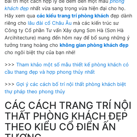
bài trí một cách hợp lý để đem đến một mẫu
phòng
khách đẹp
nhất vừa sang trọng vừa hiện đại cho họ.
Hãy xem qua
các kiểu trang trí phòng khách
đẹp dành
riêng cho
lâu đài cổ Châu Âu
mà các kiến trúc sư
Công ty Cổ phần Tư vấn Xây dựng Sơn Hà (Sơn Hà
Arcihitecture) mang đến hôm nay để bổ sung những ý
tưởng trang hoàng cho
không gian phòng khách đẹp
cho ngôi biệt thự của bạn nhé!
>>>
Tham khảo một số mẫu thiết kế phòng khách có
cầu thang đẹp và hợp phong thủy nhất
>>>
Gợi ý các cách bố trí nội thất phòng khách biệt
thự pháp theo phong thủy
CÁC CÁCH TRANG TRÍ NỘI
THẤT PHÒNG KHÁCH ĐẸP
THEO KIỂU CỔ ĐIỂN ẤN