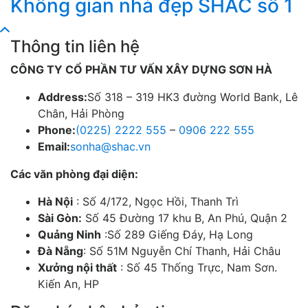
Không gian nhà đẹp SHAC số 1
Thông tin liên hệ
CÔNG TY CỔ PHẦN TƯ VẤN XÂY DỰNG SƠN HÀ
Address:
Số 318 – 319 HK3 đường World Bank, Lê
Chân, Hải Phòng
Phone:
(0225) 2222 555
–
0906 222 555
Email:
sonha@shac.vn
Các văn phòng đại diện:
Hà Nội
: Số 4/172, Ngọc Hồi, Thanh Trì
Sài Gòn:
Số 45 Đường 17 khu B, An Phú, Quận 2
Quảng Ninh
:Số 289 Giếng Đáy, Hạ Long
Đà Nẵng
: Số 51M Nguyễn Chí Thanh, Hải Châu
Xưởng nội thất
: Số 45 Thống Trực, Nam Sơn.
Kiến An, HP