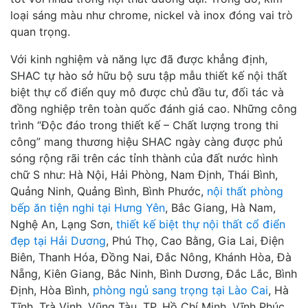
loại sáng màu như chrome, nickel và inox đóng vai trò
quan trọng.
Với kinh nghiệm và năng lực đã được khẳng định,
SHAC tự hào sở hữu bộ sưu tập mẫu thiết kế nội thất
biệt thự cổ điển quy mô được chủ đầu tư, đối tác và
đồng nghiệp trên toàn quốc đánh giá cao. Những công
trình “Độc đáo trong thiết kế – Chất lượng trong thi
công” mang thương hiệu SHAC ngày càng được phủ
sóng rộng rãi trên các tỉnh thành của đất nước hình
chữ S như: Hà Nội, Hải Phòng, Nam Định, Thái Bình,
Quảng Ninh, Quảng Bình, Bình Phước,
nội thất phòng
bếp ăn tiện nghi tại Hưng Yên
, Bắc Giang, Hà Nam,
Nghệ An, Lạng Sơn,
thiết kế biệt thự nội thất cổ điển
đẹp tại Hải Dương
, Phú Thọ, Cao Bằng, Gia Lai, Điện
Biên, Thanh Hóa, Đồng Nai, Đắc Nông, Khánh Hòa, Đà
Nẵng, Kiên Giang, Bắc Ninh, Bình Dương, Đắc Lắc, Bình
Định, Hòa Bình,
phòng ngủ sang trọng tại Lào Cai
, Hà
Tĩnh, Trà Vinh, Vũng Tàu, TP. Hồ Chí Minh, Vĩnh Phúc…