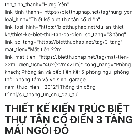
ten_tinh_thanh="Hưng Yên"
link_tinh_thanh="https://bietthuphap.net/tag/hung-yen"
loai_hinh="Thiết kế biệt thự tân cổ điển"
link_loai_hinh="https://bietthuphap.net/du-an-thiet-
ke/thiet-ke-biet-thu-tan-co-dien" so_tang="3 tầng"
link_so_tang="https://bietthuphap.net/tag/3-tang"
mat_tien="Mặt tiền 22m"
link_mat_tien="https://bietthuphap.net/tag/mat-tien-
22m" dien_tich="462(22mx21m)" cong_nang="Phòng
khách; Phòng ăn và bếp liền kề; 5 phòng ngủ; phòng
thờ; phòng tắm và vệ sinh; garage. "
nam_thuc_hien="2012"]Thông tin công
trình[/su_thong_tin_chu_dau_tu]
THIẾT KẾ KIẾN TRÚC BIỆT
THỰ TÂN CỔ ĐIỂN 3 TẦNG
MÁI NGÓI ĐỎ