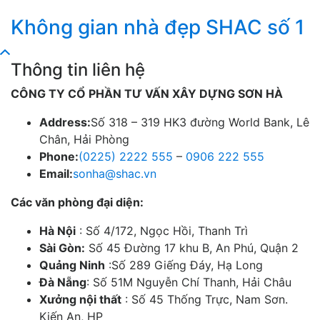
Không gian nhà đẹp SHAC số 1
Thông tin liên hệ
CÔNG TY CỔ PHẦN TƯ VẤN XÂY DỰNG SƠN HÀ
Address:
Số 318 – 319 HK3 đường World Bank, Lê
Chân, Hải Phòng
Phone:
(0225) 2222 555
–
0906 222 555
Email:
sonha@shac.vn
Các văn phòng đại diện:
Hà Nội
: Số 4/172, Ngọc Hồi, Thanh Trì
Sài Gòn:
Số 45 Đường 17 khu B, An Phú, Quận 2
Quảng Ninh
:Số 289 Giếng Đáy, Hạ Long
Đà Nẵng
: Số 51M Nguyễn Chí Thanh, Hải Châu
Xưởng nội thất
: Số 45 Thống Trực, Nam Sơn.
Kiến An, HP