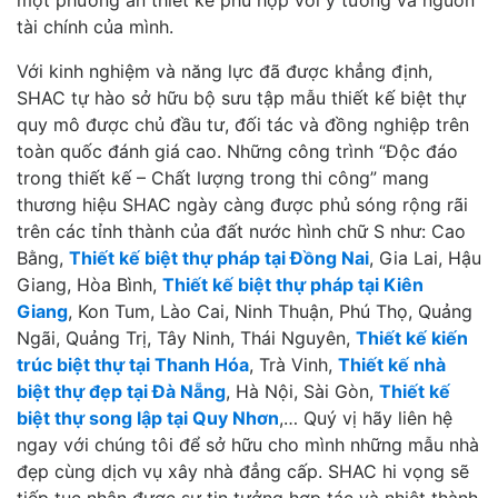
một phương án thiết kế phù hợp với ý tưởng và nguồn
tài chính của mình.
Với kinh nghiệm và năng lực đã được khẳng định,
SHAC tự hào sở hữu bộ sưu tập mẫu thiết kế biệt thự
quy mô được chủ đầu tư, đối tác và đồng nghiệp trên
toàn quốc đánh giá cao. Những công trình “Độc đáo
trong thiết kế – Chất lượng trong thi công” mang
thương hiệu SHAC ngày càng được phủ sóng rộng rãi
trên các tỉnh thành của đất nước hình chữ S như: Cao
Bằng,
Thiết kế biệt thự pháp tại Đồng Nai
, Gia Lai, Hậu
Giang, Hòa Bình,
Thiết kế biệt thự pháp tại Kiên
Giang
, Kon Tum, Lào Cai, Ninh Thuận, Phú Thọ, Quảng
Ngãi, Quảng Trị, Tây Ninh, Thái Nguyên,
Thiết kế kiến
trúc biệt thự tại Thanh Hóa
, Trà Vinh,
Thiết kế nhà
biệt thự đẹp tại Đà Nẵng
, Hà Nội, Sài Gòn,
Thiết kế
biệt thự song lập tại Quy Nhơn
,… Quý vị hãy liên hệ
ngay với chúng tôi để sở hữu cho mình những mẫu nhà
đẹp cùng dịch vụ xây nhà đẳng cấp. SHAC hi vọng sẽ